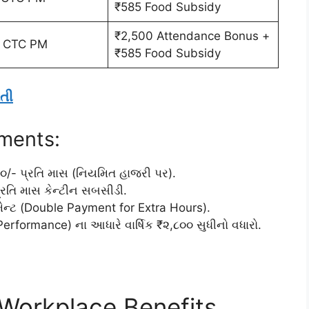
₹585 Food Subsidy
₹2,500 Attendance Bonus +
- CTC PM
₹585 Food Subsidy
તી
ements:
/- પ્રતિ માસ (નિયમિત હાજરી પર).
રતિ માસ કેન્ટીન સબસીડી.
્ટ (Double Payment for Extra Hours).
 (Performance) ના આધારે વાર્ષિક ₹૨,૮૦૦ સુધીનો વધારો.
& Workplace Benefits