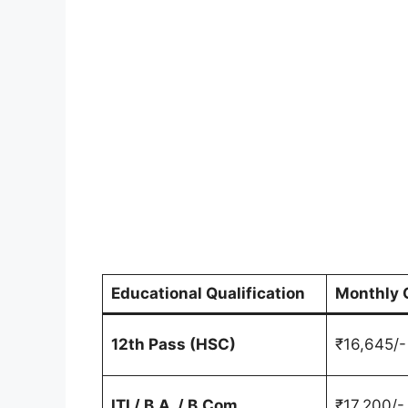
Educational Qualification
Monthly 
12th Pass (HSC)
₹16,645/
ITI / B.A. / B.Com
₹17,200/