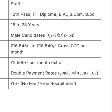
Staff
12th Pass, ITI, Diploma, B.A., B.Com, B.Sc
18 to 28 Years
Male Candidates (પુરુષ ઉમેદવારો)
₹16,645/- to ₹18,640/- Gross CTC per
month
₹2,500/- per month extra
Double Payment Rates (દુગણો ઓવરટાઇમ દર)
₹0/- (No Fee / Free Recruitment)