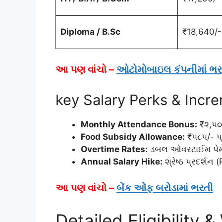
Diploma / B.Sc
₹18,640/
આ પણ વાંચો –
ઓટોમોબાઇલ કંપનીમાં ભર
key Salary Perks & Incr
Monthly Attendance Bonus:
₹૨,૫૦૦
Food Subsidy Allowance:
₹૫૮૫/- પ્
Overtime Rates:
ડબલ ઓવરટાઈમ પેમેન
Annual Salary Hike:
શ્રેષ્ઠ પ્રદર્શન
આ પણ વાંચો –
બેંક ઓફ બરોડામાં ભરતી
Detailed Eligibility 