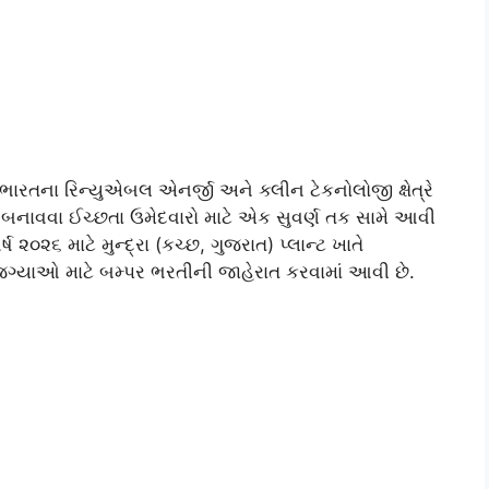
 ભારતના રિન્યુએબલ એનર્જી અને ક્લીન ટેકનોલોજી ક્ષેત્રે
દી બનાવવા ઈચ્છતા ઉમેદવારો માટે એક સુવર્ણ તક સામે આવી
વર્ષ ૨૦૨૬ માટે મુન્દ્રા (કચ્છ, ગુજરાત) પ્લાન્ટ ખાતે
ગ્યાઓ માટે બમ્પર ભરતીની જાહેરાત કરવામાં આવી છે.