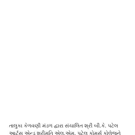
તાલુકા કેળવણી મંડળ દ્વારા સંચાલિત શ્રી બી.કે. પટેલ
આર્ટ્સ એન્ડ શ્રીમતિ એલ.એમ. પટેલ કોમર્સ કોલેજને