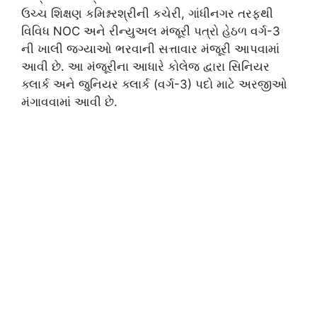
ઉચ્ચ શિક્ષણ કમિશ્નરશ્રીની કચેરી, ગાંધીનગર તરફથી
વિવિધ NOC અને રીન્યુઅલ મંજૂરી પત્રો હેઠળ વર્ગ-3
ની ખાલી જગ્યાઓ ભરવાની સત્તાવાર મંજૂરી આપવામાં
આવી છે. આ મંજૂરીના આધારે કોલેજ દ્વારા સિનિયર
ક્લાર્ક અને જુનિયર ક્લાર્ક (વર્ગ-3) પદો માટે અરજીઓ
મંગાવવામાં આવી છે.