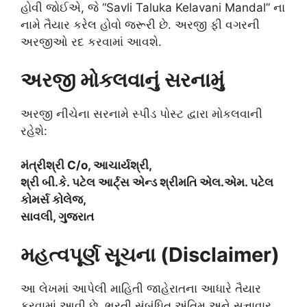
હોવી જોઈએ, જે “Savli Taluka Kelavani Mandal” ના
નામે તૈયાર કરેલ હોવો જરૂરી છે. અરજી ફી વગરની
અરજીઓ રદ કરવામાં આવશે.
અરજી મોકલવાનું સરનામું
અરજી નીચેના સરનામે સ્પીડ પોસ્ટ દ્વારા મોકલવાની
રહેશે:
મંત્રીશ્રી C/o, આચાર્યશ્રી,
શ્રી બી.કે. પટેલ આર્ટ્સ એન્ડ શ્રીમતિ એલ.એમ. પટેલ
કોમર્સ કોલેજ,
સાવલી, ગુજરાત
મહત્વપૂર્ણ સૂચના (Disclaimer)
આ લેખમાં આપેલી માહિતી જાહેરાતના આધારે તૈયાર
કરવામાં આવી છે. ભરતી સંબંધિત અંતિમ અને સત્તાવાર