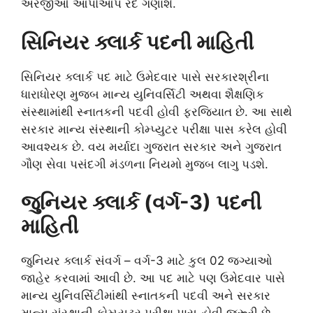
અરજીઓ આપોઆપ રદ ગણાશે.
સિનિયર ક્લાર્ક પદની માહિતી
સિનિયર ક્લાર્ક પદ માટે ઉમેદવાર પાસે સરકારશ્રીના
ધારાધોરણ મુજબ માન્ય યુનિવર્સિટી અથવા શૈક્ષણિક
સંસ્થામાંથી સ્નાતકની પદવી હોવી ફરજિયાત છે. આ સાથે
સરકાર માન્ય સંસ્થાની કોમ્પ્યુટર પરીક્ષા પાસ કરેલ હોવી
આવશ્યક છે. વય મર્યાદા ગુજરાત સરકાર અને ગુજરાત
ગૌણ સેવા પસંદગી મંડળના નિયમો મુજબ લાગુ પડશે.
જુનિયર ક્લાર્ક (વર્ગ-3) પદની
માહિતી
જુનિયર ક્લાર્ક સંવર્ગ – વર્ગ-3 માટે કુલ 02 જગ્યાઓ
જાહેર કરવામાં આવી છે. આ પદ માટે પણ ઉમેદવાર પાસે
માન્ય યુનિવર્સિટીમાંથી સ્નાતકની પદવી અને સરકાર