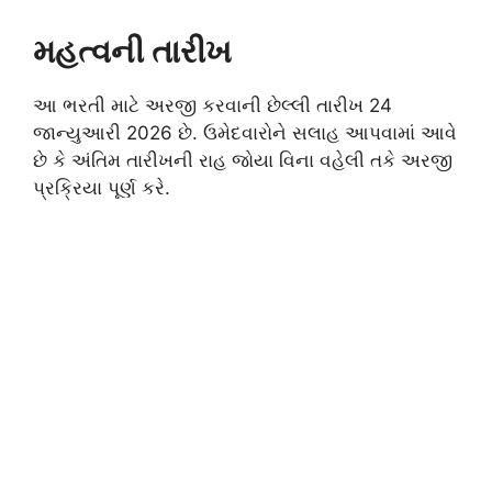
મહત્વની તારીખ
આ ભરતી માટે અરજી કરવાની છેલ્લી તારીખ 24
જાન્યુઆરી 2026 છે. ઉમેદવારોને સલાહ આપવામાં આવે
છે કે અંતિમ તારીખની રાહ જોયા વિના વહેલી તકે અરજી
પ્રક્રિયા પૂર્ણ કરે.