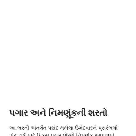
પગાર અને નિમણૂંકની શરતો
આ ભરતી અંતર્ગત પસંદ થયેલા ઉમેદવારને પ્રારંભમાં
પાંચ વર્ષ માટે ફિક્સ પગાર ધોરણે નિમણૂંક આપવામાં