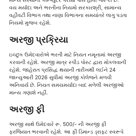
માન્ય સંસ્થાની કોમ્પ્યુટર પરીક્ષા પાસ હોવી જરૂરી છે.
વય મર્યાદા અને ભરતીના નિયમો સરકારશ્રી, સામાન્ય
વહીવટી વિભાગ તથા નાણા વિભાગના સમયાંતરે લાગુ પડતા
નિયમો મુજબ રહેશે.
અરજી પ્રક્રિયા
ઇચ્છુક ઉમેદવારોએ ભરતી માટે નિયત નમૂનામાં અરજી
કરવાની રહેશે. અરજી માત્ર સ્પીડ પોસ્ટ દ્વારા મોકલવાની
રહેશે. જાહેરાત પ્રસિદ્ધ થયાની તારીખથી લઈને 24
જાન્યુઆરી 2026 સુધીમાં અરજી કોલેજને મળવી
અનિવાર્ય છે. નિયત સમયમર્યાદા બાદ મળેલી અરજીઓ
માન્ય ગણાશે નહીં.
અરજી ફી
અરજી સાથે ઉમેદવારે રૂ. 500/- ની અરજી ફી
ફરજિયાત ભરવાની રહેશે. આ ફી ડિમાન્ડ ડ્રાફટ સ્વરૂપે