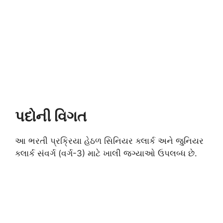
પદોની વિગત
આ ભરતી પ્રક્રિયા હેઠળ સિનિયર ક્લાર્ક અને જુનિયર
ક્લાર્ક સંવર્ગ (વર્ગ-3) માટે ખાલી જગ્યાઓ ઉપલબ્ધ છે.