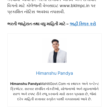
વિગતો માટે કોલેજની વેબસાઇટ www.bklmpc.in પર
પ્રકાશિત નોટિસ અવશ્ય તપાસવી.
ભરતી જાહેરાત તથા વધુ માહિતી માટે –
અહીં ક્લિક કરો
Himanshu Pandya
Himanshu Pandya
MahitiGovt.Com ના સ્થાપક અને કન્ટેન્ટ
ક્રિએટર. સરકાર સંબંધિત નોકરીઓ, યોજનાઓ અને સૂચનાઓને
સરળ અને સ્પષ્ટ રીતે રજૂ કરવાનો મારો સતત પ્રયાસ છે, જેમાં
દરેક માહિતી સત્તાવાર સ્ત્રોત પરથી ચકાસવામાં આવે છે.