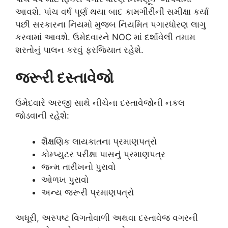
આવશે. પાંચ વર્ષ પૂર્ણ થયા બાદ કામગીરીની સમીક્ષા કર્યા
પછી સરકારના નિયમો મુજબ નિયમિત પગારધોરણ લાગુ
કરવામાં આવશે. ઉમેદવારને NOC માં દર્શાવેલી તમામ
શરતોનું પાલન કરવું ફરજિયાત રહેશે.
જરૂરી દસ્તાવેજો
ઉમેદવારે અરજી સાથે નીચેના દસ્તાવેજોની નકલ
જોડવાની રહેશે:
શૈક્ષણિક લાયકાતના પ્રમાણપત્રો
કોમ્પ્યુટર પરીક્ષા પાસનું પ્રમાણપત્ર
જન્મ તારીખનો પુરાવો
ઓળખ પુરાવો
અન્ય જરૂરી પ્રમાણપત્રો
અધૂરી, અસ્પષ્ટ વિગતોવાળી અથવા દસ્તાવેજ વગરની