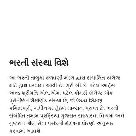
ભરતી સંસ્થા વિશે
આ ભરતી તાલુકા કેળવણી મંડળ દ્વારા સંચાલિત કોલેજ
માટે હાથ ધરવામાં આવી છે. શ્રી બી.કે. પટેલ આર્ટ્સ
એન્ડ શ્રીમતિ એલ.એમ. પટેલ કોમર્સ કોલેજ એક
પ્રતિષ્ઠિત શૈક્ષણિક સંસ્થા છે, જે ઉચ્ચ શિક્ષણ
કમિશ્નરશ્રી, ગાંધીનગર હેઠળ માન્યતા પ્રાપ્ત છે. ભરતી
સંબંધિત તમામ પ્રક્રિયા ગુજરાત સરકારના નિયમો અને
ગુજરાત ગૌણ સેવા પસંદગી મંડળના ધોરણો અનુસાર
કરવામાં આવશે.