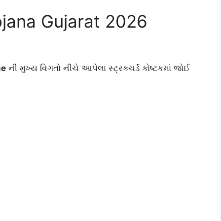
jana Gujarat 2026
me
ની મુખ્ય વિગતો નીચે આપેલા સ્ટ્રક્ચર્ડ કોષ્ટકમાં જોઈ