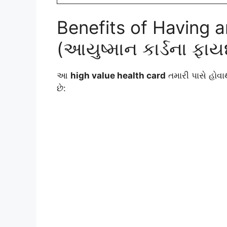
Benefits of Having
(આયુષ્માન કાર્ડના ફાય
આ
high value health card
તમારી પાસે હોવ
છે: