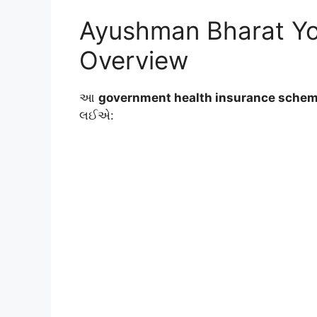
Ayushman Bharat Yo
Overview
આ
government health insurance sche
લઈએ: