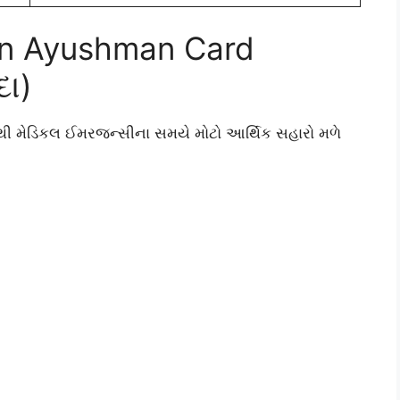
 an Ayushman Card
દા)
ાથી મેડિકલ ઈમરજન્સીના સમયે મોટો આર્થિક સહારો મળે