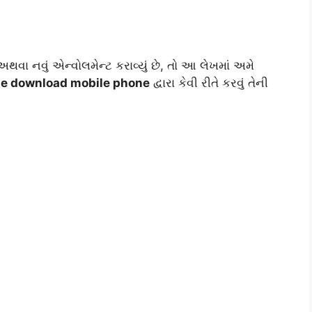
ં અથવા નવું એન્વોલમેન્ટ કરાવ્યું છે, તો આ લેખમાં અમે
ne download mobile phone
દ્વારા કેવી રીતે કરવું તેની