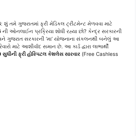
6
: શું તમે ગુજરાતમાં ફ્રી મેડિકલ ટ્રીટમેન્ટ મેળવવા માટે
6
ની ઓનલાઈન પ્રક્રિયા શોધી રહ્યા છો? કેન્દ્ર સરકારની
ને ગુજરાત સરકારની ‘મા’ યોજનાના સંકલનથી બનેલું આ
ારો માટે આશીર્વાદ સમાન છે. આ કાર્ડ દ્વારા લાભાર્થી
ધીની ફ્રી હોસ્પિટલ કેશલેસ સારવાર
(Free Cashless