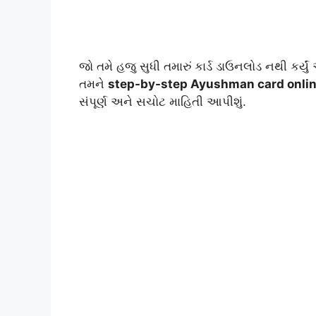
જો તમે હજુ સુધી તમારું કાર્ડ ડાઉનલોડ નથી કર્યુ
તમને
step-by-step Ayushman card onli
સંપૂર્ણ અને સચોટ માહિતી આપીશું.