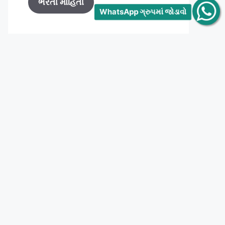
ભરતી માહિતી
WhatsApp ગ્રુપમાં જોડાવો