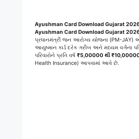
Ayushman Card Download Gujarat 202
Ayushman Card Download Gujarat 202
પ્રધાનમંત્રી જન આરોગ્ય યોજના (PM-JAY) અ
આયુષ્માન કાર્ડ દરેક ગરીબ અને મધ્યમ વર્ગના પરિવ
પરિવારોને પ્રતિ વર્ષ
₹5,00000 થી ₹10,00000 સુ
Health Insurance) આપવામાં આવે છે.