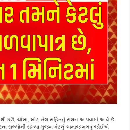
થી ઘઉં, ચોખા, ખાંડ, તેલ સહિતનું રાશન આપવામાં આવે છે.
િવારના સભ્યોની સંખ્યા મુજબ કેટલું અનાજ મળવું જોઈએ