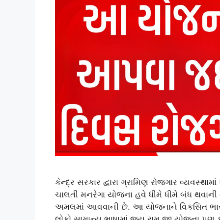
કેન્દ્ર સરકાર દ્વારા ગ્રામિણ રોજગાર વ્યવસ્થામાં
ચાલતી મનરેગા યોજના હવે ધીમે ધીમે બંધ થવાની
અમલમાં આવવાની છે. આ યોજનાને વિકસિત ભાર
લોકો સામાન્ય ભાષામાં જય રામ જી યોજના પણ ક