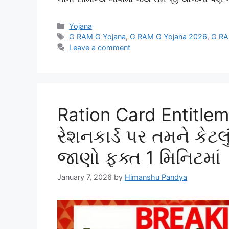
Categories
Yojana
Tags
G RAM G Yojana
,
G RAM G Yojana 2026
,
G RA
Leave a comment
Ration Card Entitle
રેશનકાર્ડ પર તમને કેટ
જાણો ફક્ત 1 મિનિટમાં
January 7, 2026
by
Himanshu Pandya