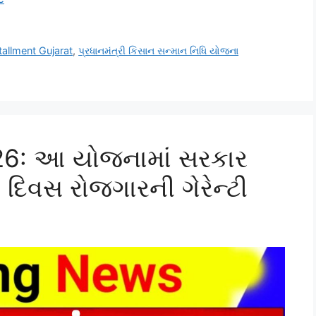
allment Gujarat
,
પ્રધાનમંત્રી કિસાન સન્માન નિધિ યોજના
6: આ યોજનામાં સરકાર
િવસ રોજગારની ગેરેન્ટી