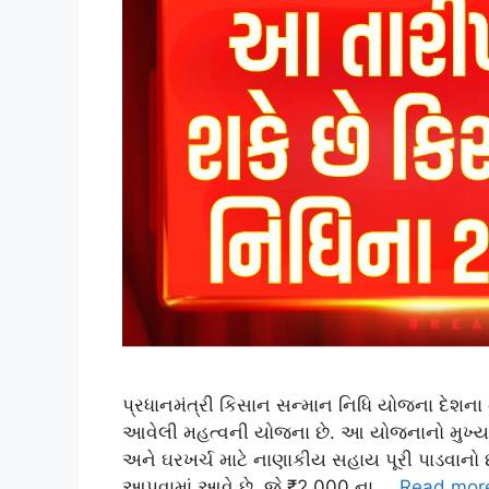
પ્રધાનમંત્રી કિસાન સન્માન નિધિ યોજના દેશના ના
આવેલી મહત્વની યોજના છે. આ યોજનાનો મુખ્ય હેત
અને ઘરખર્ચ માટે નાણાકીય સહાય પૂરી પાડવાનો છ
આપવામાં આવે છે, જે ₹2,000 ના …
Read mor