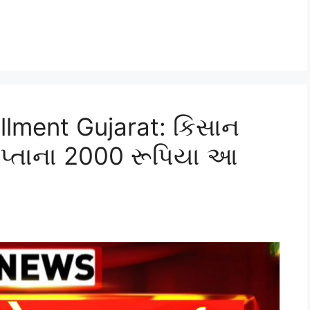
llment Gujarat: કિસાન
હપ્તાના 2000 રૂપિયા આ