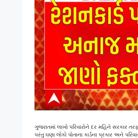
ગુજરાતમાં લાખો પરિવારોને દર મહિને સરકાર તરફ
પરંતુ ઘણા લોકો પોતાના કાર્ડના પ્રકાર અને પર