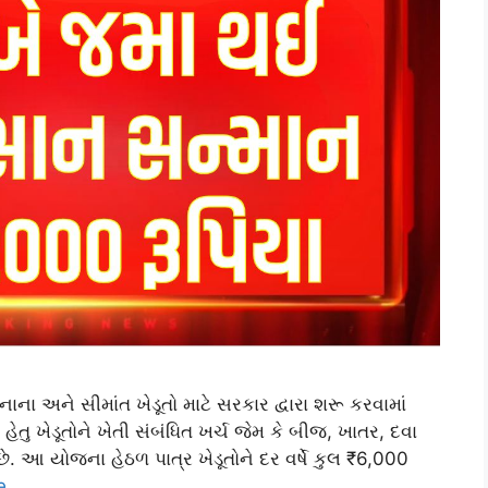
ના અને સીમાંત ખેડૂતો માટે સરકાર દ્વારા શરૂ કરવામાં
ુ ખેડૂતોને ખેતી સંબંધિત ખર્ચ જેમ કે બીજ, ખાતર, દવા
ે. આ યોજના હેઠળ પાત્ર ખેડૂતોને દર વર્ષે કુલ ₹6,000
e