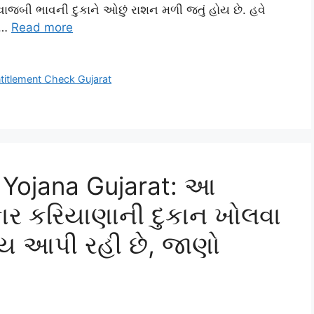
ાજબી ભાવની દુકાને ઓછું રાશન મળી જતું હોય છે. હવે
 …
Read more
titlement Check Gujarat
 Yojana Gujarat: આ
ાર કરિયાણાની દુકાન ખોલવા
ાય આપી રહી છે, જાણો