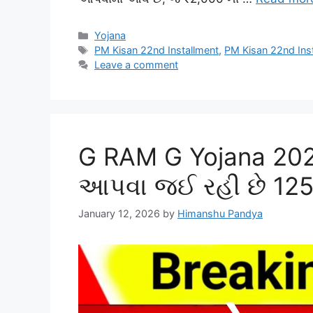
Categories
Yojana
Tags
PM Kisan 22nd Installment
,
PM Kisan 22nd Inst
Leave a comment
G RAM G Yojana 202
આપવા જઈ રહી છે 125 દ
January 12, 2026
by
Himanshu Pandya