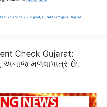
M G Yojana 2026 Gujarat
,
G RAM G Yojana Gujarat
ment Check Gujarat:
લું અનાજ મળવાપાત્ર છે,