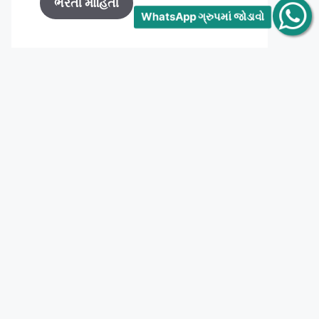
ભરતી માહિતી
WhatsApp ગ્રુપમાં જોડાવો