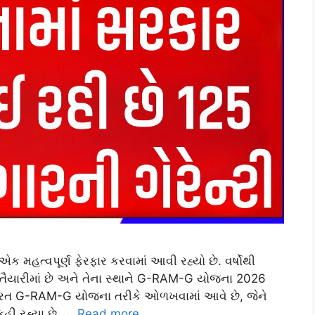
 એક મહત્વપૂર્ણ ફેરફાર કરવામાં આવી રહ્યો છે. વર્ષોથી
 તૈયારીમાં છે અને તેના સ્થાને G-RAM-G યોજના 2026
ત G-RAM-G યોજના તરીકે ઓળખવામાં આવે છે, જેને
હી રહ્યા છે. …
Read more