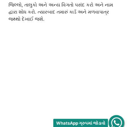
જિલ્લો, તાલુકો અને અન્ય વિગતો પસંદ કરો અને નામ
દ્વારા શોધ કરો. ત્યારબાદ તમારું કાર્ડ અને મળવાપાત્ર
જથ્થો દેખાઈ જશે.
WhatsApp ગ્રુપમાં જોડાવો