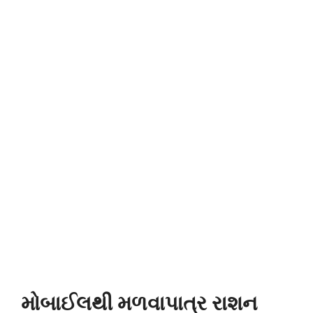
મોબાઈલથી મળવાપાત્ર રાશન