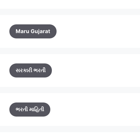
Maru Gujarat
સરકારી ભરતી
ભરતી માહિતી