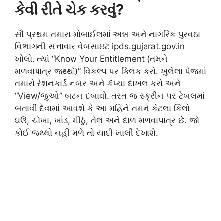
કેવી રીતે ચેક કરવું?
સૌ પ્રથમ તમારા મોબાઈલમાં અન્ન અને નાગરિક પુરવઠા
વિભાગની સત્તાવાર વેબસાઇટ ipds.gujarat.gov.in
ખોલો. ત્યાં “Know Your Entitlement (તમને
મળવાપાત્ર જથ્થો)” વિકલ્પ પર ક્લિક કરો. ખુલેલા પેજમાં
તમારો રેશનકાર્ડ નંબર અને કૅપ્ચા દાખલ કરો અને
“View/જુઓ” બટન દબાવો. તરત જ સ્ક્રીન પર ટેબલમાં
બતાવી દેવામાં આવશે કે આ મહિને તમને કેટલા કિલો
ઘઉં, ચોખા, ખાંડ, મીઠું, તેલ અને દાળ મળવાપાત્ર છે. જો
કોઈ જથ્થો નહીં મળે તો યાદી ખાલી દેખાશે.