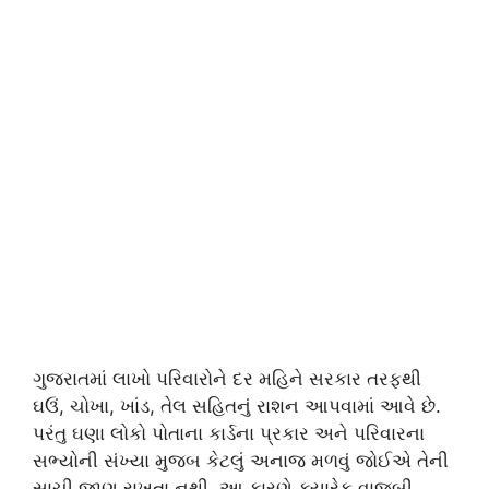
ગુજરાતમાં લાખો પરિવારોને દર મહિને સરકાર તરફથી
ઘઉં, ચોખા, ખાંડ, તેલ સહિતનું રાશન આપવામાં આવે છે.
પરંતુ ઘણા લોકો પોતાના કાર્ડના પ્રકાર અને પરિવારના
સભ્યોની સંખ્યા મુજબ કેટલું અનાજ મળવું જોઈએ તેની
સાચી જાણ રાખતા નથી. આ કારણે ક્યારેક વાજબી