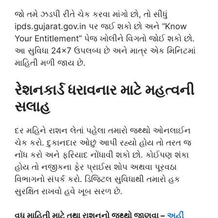
જો તમે ઝડપી રીતે ચેક કરવા માંગો છો, તો સીધું
ipds.gujarat.gov.in પર જઈ શકો છો અને “Know
Your Entitlement” પેજ ખોલીને વિગતો જોઈ શકો છો.
આ સુવિધા 24×7 ઉપલબ્ધ છે અને માત્ર એક મિનિટમાં
માહિતી મળી જાય છે.
રેશનકાર્ડ ધરાવનાર માટે મહત્વની
સલાહ
દર મહિને રાશન લેતાં પહેલા તમારો જથ્થો ઓનલાઈન
ચેક કરો. દુકાનદાર ઓછું આપી રહ્યો હોય તો તરત જ
નોંધ કરો અને ફરિયાદ નોંધાવી શકો છો. કોઈપણ શંકા
હોય તો નજીકના ફેર પ્રાઈસ શોપ અથવા પૂરવઠા
વિભાગનો સંપર્ક કરો. ડિજિટલ સુવિધાથી તમારો હક
સુરક્ષિત રાખવો હવે ખૂબ સરળ છે.
વધુ માહિતી માટે તથા રાશનનો જથ્થો જાણવા –
અહીં