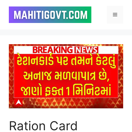
Skip
to
Menu
content
Ration Card