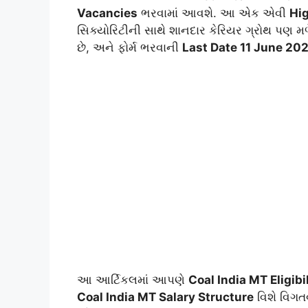
Vacancies
ભરવામાં આવશે. આ એક એવી
Hi
સિક્યોરિટીની સાથે શાનદાર કેરિયર ગ્રોથ પણ
છે, અને ફોર્મ ભરવાની
Last Date 11 June 20
આ આર્ટિકલમાં આપણે
Coal India MT Eligibil
Coal India MT Salary Structure
વિશે વિગત