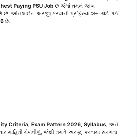
ghest Paying PSU Job
છે જેમાં તમને જોબ
 મળે છે. ઓનલાઈન અરજી કરવાની પ્રક્રિયા શરૂ થઈ ગઈ
26
છે.
ity Criteria
,
Exam Pattern 2026
,
Syllabus
, અને
વાર માહિતી મેળવીશું, જેથી તમને અરજી કરવામાં સરળતા