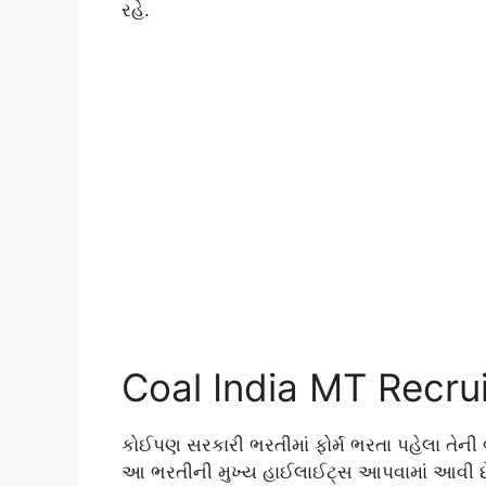
રહે.
Coal India MT Recr
કોઈપણ સરકારી ભરતીમાં ફોર્મ ભરતા પહેલા તેની
આ ભરતીની મુખ્ય હાઈલાઈટ્સ આપવામાં આવી છ