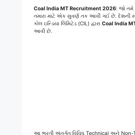
Coal India MT Recruitment 2026
: જો તમે
તમારા માટે એક સુવર્ણ તક આવી ગઈ છે. દેશની સૌ
કોલ ઇન્ડિયા લિમિટેડ (CIL) દ્વારા
Coal India M
આવી છે.
આ ભરતી અંતર્ગત વિવિધ Technical અને Non-T