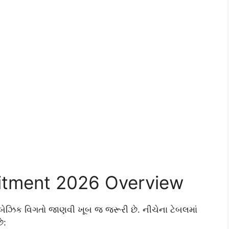
uitment 2026 Overview
 બેઝિક વિગતો જાણવી ખૂબ જ જરૂરી છે. નીચેના ટેબલમાં
ે: