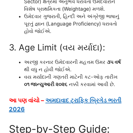
Sector) ક્ષેત્રમાં અનુભવ ધરાવતા ઉમેદવારોને
વિશેષ પ્રાથમિકતા (Weightage) મળશે.
ઉમેદવાર ગુજરાતી, હિન્દી અને અંગ્રેજી ભાષાનું
પૂરતું જ્ઞાન (Language Proficiency) ધરાવતો
હોવો જોઈએ.
3. Age Limit (વય મર્યાદા):
અરજી કરનાર ઉમેદવારની મહત્તમ ઉંમર
૩૫ વર્ષ
થી વધુ ન હોવી જોઈએ.
વય મર્યાદાની ગણતરી માટેની કટ-ઓફ તારીખ
૦૧ જાન્યુઆરી ૨૦૨૬
નક્કી કરવામાં આવી છે.
આ પણ વાંચો –
અમદાવાદ ટ્રાફિક બ્રિગેડ ભરતી
2026
Step-by-Step Guide: