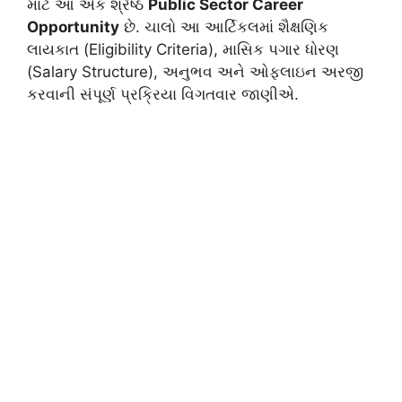
માટે આ એક શ્રેષ્ઠ
Public Sector Career
Opportunity
છે. ચાલો આ આર્ટિકલમાં શૈક્ષણિક
લાયકાત (Eligibility Criteria), માસિક પગાર ધોરણ
(Salary Structure), અનુભવ અને ઓફલાઇન અરજી
કરવાની સંપૂર્ણ પ્રક્રિયા વિગતવાર જાણીએ.