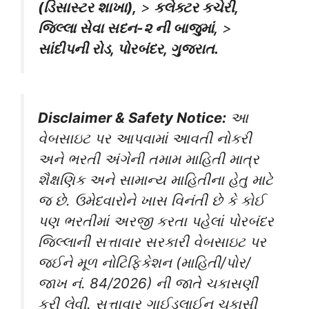
(ડિસાસ્ટર શાખા),
>
કલેક્ટર કચેરી,
જિલ્લા સેવા સદન-૨ ની બાજુમાં,
>
સાંદીપની રોડ, પોરબંદર, ગુજરાત.
Disclaimer & Safety Notice:
આ
વેબસાઇટ પર આપવામાં આવતી નોકરી
અને ભરતી અંગેની તમામ માહિતી માત્ર
શૈક્ષણિક અને સામાન્ય માહિતીના હેતુ માટે
જ છે. ઉમેદવારોને ખાસ વિનંતી છે કે કોઈ
પણ ભરતીમાં અરજી કરતા પહેલાં પોરબંદર
જિલ્લાની સત્તાવાર સરકારી વેબસાઇટ પર
જઈને મૂળ નોટિફિકેશન (માહિતી/પોર/
જાખ નં. 84/2026) ની જાતે ચકાસણી
કરી લેવી. સત્તાવાર ગાઈડલાઈન ચકાસી