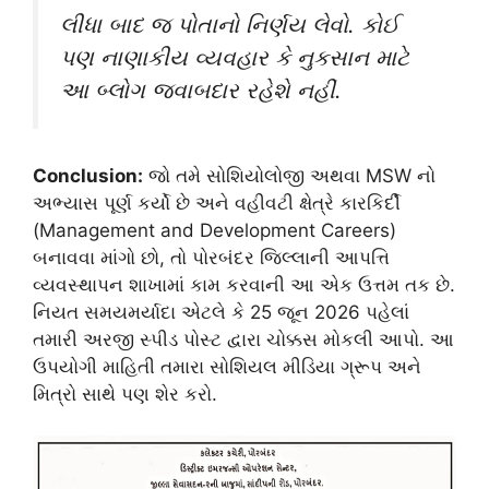
લીધા બાદ જ પોતાનો નિર્ણય લેવો. કોઈ
પણ નાણાકીય વ્યવહાર કે નુકસાન માટે
આ બ્લોગ જવાબદાર રહેશે નહીં.
Conclusion:
જો તમે સોશિયોલોજી અથવા MSW નો
અભ્યાસ પૂર્ણ કર્યો છે અને વહીવટી ક્ષેત્રે કારકિર્દી
(Management and Development Careers)
બનાવવા માંગો છો, તો પોરબંદર જિલ્લાની આપત્તિ
વ્યવસ્થાપન શાખામાં કામ કરવાની આ એક ઉત્તમ તક છે.
નિયત સમયમર્યાદા એટલે કે 25 જૂન 2026 પહેલાં
તમારી અરજી સ્પીડ પોસ્ટ દ્વારા ચોક્કસ મોકલી આપો. આ
ઉપયોગી માહિતી તમારા સોશિયલ મીડિયા ગ્રૂપ અને
મિત્રો સાથે પણ શેર કરો.