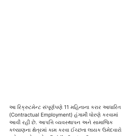
આ રિક્રુટમેન્ટ સંપૂર્ણપણે 11 મહિનાના કરાર આધારિત
(Contractual Employment) હંગામી ધોરણે કરવામાં
આવી રહી છે. આપત્તિ વ્યવસ્થાપન અને સામાજિક
કલ્યાણના ક્ષેત્રમાં કામ કરવા ઈચ્છતા લાયક ઉમેદવારો