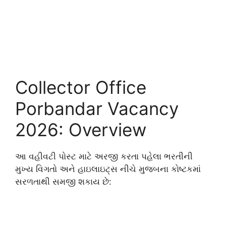
Collector Office
Porbandar Vacancy
2026: Overview
આ વહીવટી પોસ્ટ માટે અરજી કરતા પહેલા ભરતીની
મુખ્ય વિગતો અને હાઇલાઇટ્સ નીચે મુજબના કોષ્ટકમાં
સરળતાથી સમજી શકાય છે: