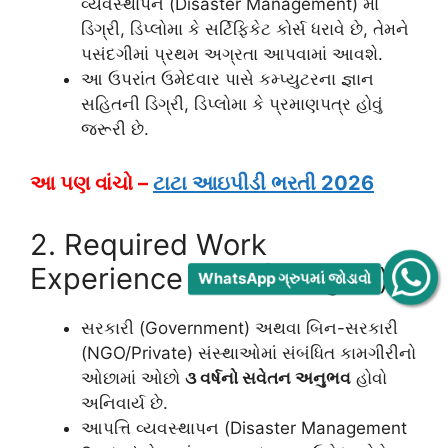
વ્યવસ્થાપન (Disaster Management) માં
ડિગ્રી, ડિપ્લોમા કે સર્ટિફિકેટ કોર્સ ધરાવે છે, તેમને
પસંદગીમાં પ્રથમ અગ્રતા આપવામાં આવશે.
આ ઉપરાંત ઉમેદવાર પાસે કમ્પ્યુટરના જ્ઞાન
સહિતની ડિગ્રી, ડિપ્લોમા કે પ્રમાણપત્ર હોવું
જરૂરી છે.
આ પણ વાંચો –
ટાટા આઇપીડી ભરતી 2026
2. Required Work
Experience (જરૂરી અનુભવ):
WhatsApp ગ્રુપમાં જોડાવો
સરકારી (Government) અથવા બિન-સરકારી
(NGO/Private) સંસ્થાઓમાં સંબંધિત કામગીરીનો
ઓછામાં ઓછો
૩ વર્ષનો સવેતન અનુભવ
હોવો
અનિવાર્ય છે.
આપત્તિ વ્યવસ્થાપન (Disaster Management