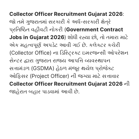
Collector Officer Recruitment Gujarat 2026
:
જો તમે ગુજરાતમાં સરકારી કે અર્ધ-સરકારી ક્ષેત્રે
પ્રતિષ્ઠિત વહીવટી નોકરી (
Government Contract
Jobs in Gujarat 2026
) શોધી રહ્યા છો, તો તમારા માટે
એક મહત્વપૂર્ણ અપડેટ આવી ગઈ છે. કલેક્ટર કચેરી
(Collector Office) ના ડિસ્ટ્રિક્ટ ઇમરજન્સી ઓપરેશન
સેન્ટર દ્વારા ગુજરાત રાજ્ય આપત્તિ વ્યવસ્થાપન
સત્તામંડળ (GSDMA) હેઠળ મંજૂર થયેલ પ્રોજેક્ટ
ઓફિસર (Project Officer) ની જગ્યા માટે સત્તાવાર
Collector Officer Recruitment Gujarat 2026
ની
જાહેરાત બહાર પાડવામાં આવી છે.