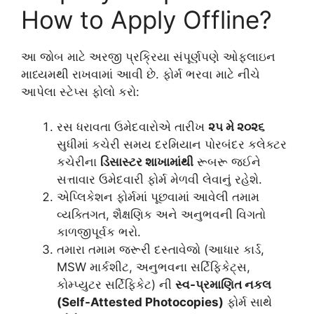
How to Apply Offline?
આ જોબ માટે અરજી પ્રક્રિયા સંપૂર્ણપણે ઓફલાઇન
માધ્યમથી રાખવામાં આવી છે. ફોર્મ ભરવા માટે નીચે
આપેલા સ્ટેપ્સ ફોલો કરો:
રસ ધરાવતા ઉમેદવારોએ તારીખ
૨૫ મે ૨૦૨૬
સુધીમાં કચેરી સમય દરમિયાન પોરબંદર કલેક્ટર
કચેરીના
ડિસાસ્ટર શાખામાંથી
રૂબરૂ જઈને
સત્તાવાર ઉમેદવારી ફોર્મ મેળવી લેવાનું રહેશે.
એપ્લિકેશન ફોર્મમાં પૂછવામાં આવેલી તમામ
વ્યક્તિગત, શૈક્ષણિક અને અનુભવની વિગતો
કાળજીપૂર્વક ભરો.
તમારા તમામ જરૂરી દસ્તાવેજો (આધાર કાર્ડ,
MSW માર્કશીટ, અનુભવના સર્ટિફિકેટ્સ,
કોમ્પ્યુટર સર્ટિફિકેટ) ની
સ્વ-પ્રમાણિત નકલ
(Self-Attested Photocopies)
ફોર્મ સાથે