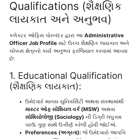
Qualifications (શૈક્ષણિક
લાયકાત અને અનુભવ)
કલેક્ટર ઓફિસ પોરબંદર દ્વારા આ
Administrative
Officer Job Profile
માટે ઉચ્ચ શૈક્ષણિક લાયકાત અને
ચોક્કસ ક્ષેત્રનો કાર્ય અનુભવ ફરજિયાત કરવામાં આવ્યા
છે:
1. Educational Qualification
(શૈક્ષણિક લાયકાત):
ઉમેદવારે માનય યુનિવર્સિટી અથવા સંસ્થામાંથી
માસ્ટર ઓફ સોશિયલ વર્ક (MSW)
અથવા
સોશિયોલોજી (Sociology)
ની ડિગ્રી લઘુત્તમ
૫૦% ગુણ સાથે ઉત્તીર્ણ કરેલી હોવી જોઈએ.
Preferences (અગ્રતા):
જે ઉમેદવારો આપત્તિ