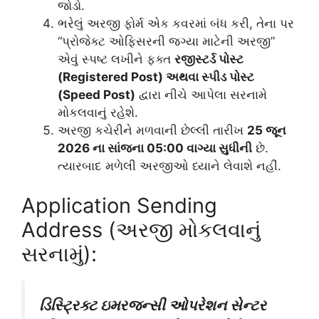
જોડો.
ભરેલું અરજી ફોર્મ એક કવરમાં બંધ કરી, તેના પર
“પ્રોજેક્ટ ઓફિસરની જગ્યા માટેની અરજી”
એવું સ્પષ્ટ લખીને ફક્ત
રજીસ્ટર્ડ પોસ્ટ
(Registered Post) અથવા સ્પીડ પોસ્ટ
(Speed Post)
દ્વારા નીચે આપેલા સરનામે
મોકલવાનું રહેશે.
અરજી કચેરીને મળવાની છેલ્લી તારીખ
25 જૂન
2026 ના સાંજના 05:00 વાગ્યા સુધીની
છે.
ત્યારબાદ મળેલી અરજીઓ ધ્યાને લેવાશે નહીં.
Application Sending
Address (અરજી મોકલવાનું
સરનામું):
ડિસ્ટ્રિક્ટ ઇમરજન્સી ઓપરેશન સેન્ટર