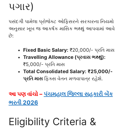
પગાર)
પસંદગી પામેલા પ્રોજેક્ટ ઓફિસરને સરકારના નિયમો
અનુસાર ખૂબ જ આકર્ષક માસિક ભથ્થું આપવામાં આવે
છે:
Fixed Basic Salary:
₹20,000/- પ્રતિ માસ
Travelling Allowance (પ્રવાસ ભથ્થું):
₹5,000/- પ્રતિ માસ
Total Consolidated Salary:
₹25,000/-
પ્રતિ માસ
ફિક્સ વેતન મળવાપાત્ર રહેશે.
આ પણ વાંચો –
પંચમહાલ જિલ્લા સહકારી બેંક
ભરતી 2026
Eligibility Criteria &