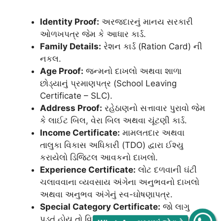
Identity Proof:
અરજદારનું માનય સરકારી
ઓળખપત્ર જેમ કે આધાર કાર્ડ.
Family Details:
રેશન કાર્ડ (Ration Card) ની
નકલ.
Age Proof:
જન્મનો દાખલો અથવા શાળા
છોડ્યાનું પ્રમાણપત્ર (School Leaving
Certificate – SLC).
Address Proof:
રહેઠાણનો સત્તાવાર પુરાવો જેમ
કે લાઈટ બિલ, વેરા બિલ અથવા ચૂંટણી કાર્ડ.
Income Certificate:
મામલતદાર અથવા
તાલુકા વિકાસ અધિકારી (TDO) દ્વારા ઈશ્યુ
કરાયેલો ડિજિટલ આવકનો દાખલો.
Experience Certificate:
લોટ દળવાની ઘંટી
ચલાવવાના વ્યવસાય અંગેના અનુભવનો દાખલો
અથવા અનુભવ અંગેનું સ્વ-ઘોષણાપત્ર.
Special Category Certificate:
જો લાગુ
પડતું હોય તો વિધવા સહાયનું પ્રમાણપત્ર અથવા