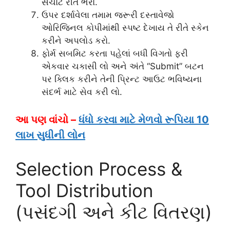
સચોટ રીતે ભરો.
ઉપર દર્શાવેલા તમામ જરૂરી દસ્તાવેજો
ઓરિજિનલ કોપીમાંથી સ્પષ્ટ દેખાય તે રીતે સ્કેન
કરીને અપલોડ કરો.
ફોર્મ સબમિટ કરતા પહેલાં બધી વિગતો ફરી
એકવાર ચકાસી લો અને અંતે “Submit” બટન
પર ક્લિક કરીને તેની પ્રિન્ટ આઉટ ભવિષ્યના
સંદર્ભ માટે સેવ કરી લો.
આ પણ વાંચો –
ધંધો કરવા માટે મેળવો રૂપિયા 10
લાખ સુધીની લોન
Selection Process &
Tool Distribution
(પસંદગી અને કીટ વિતરણ)