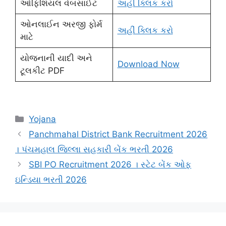
ઓફિશિયલ વેબસાઈટ
અહીં ક્લિક કરો
ઓનલાઈન અરજી ફોર્મ
અહીં ક્લિક કરો
માટે
યોજનાની યાદી અને
Download Now
ટૂલકીટ PDF
Categories
Yojana
Panchmahal District Bank Recruitment 2026
। પંચમહાલ જિલ્લા સહકારી બેંક ભરતી 2026
SBI PO Recruitment 2026 । સ્ટેટ બેંક ઓફ
ઇન્ડિયા ભરતી 2026