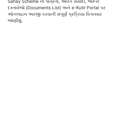
Sahay Scheme ની પાત્રતા, આવક મર્યાદા, જરૂરી
દસ્તાવેજો (Documents List) અને e-Kutir Portal પર
ઓનલાઇન અરજી કરવાની સંપૂર્ણ પ્રક્રિયા વિગતવાર
જાણીશું.