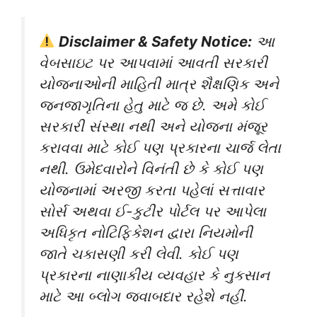
Disclaimer & Safety Notice:
આ
વેબસાઇટ પર આપવામાં આવતી સરકારી
યોજનાઓની માહિતી માત્ર શૈક્ષણિક અને
જનજાગૃતિના હેતુ માટે જ છે. અમે કોઈ
સરકારી સંસ્થા નથી અને યોજના મંજૂર
કરાવવા માટે કોઈ પણ પ્રકારના ચાર્જ લેતા
નથી. ઉમેદવારોને વિનંતી છે કે કોઈ પણ
યોજનામાં અરજી કરતા પહેલાં સત્તાવાર
સોર્સ અથવા ઈ-કુટીર પોર્ટલ પર આપેલા
અધિકૃત નોટિફિકેશન દ્વારા નિયમોની
જાતે ચકાસણી કરી લેવી. કોઈ પણ
પ્રકારના નાણાકીય વ્યવહાર કે નુકસાન
માટે આ બ્લોગ જવાબદાર રહેશે નહીં.