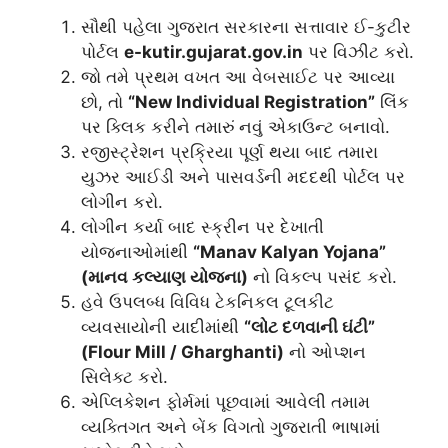
સૌથી પહેલા ગુજરાત સરકારના સત્તાવાર ઈ-કુટીર
પોર્ટલ
e-kutir.gujarat.gov.in
પર વિઝીટ કરો.
જો તમે પ્રથમ વખત આ વેબસાઈટ પર આવ્યા
છો, તો
“New Individual Registration”
લિંક
પર ક્લિક કરીને તમારું નવું એકાઉન્ટ બનાવો.
રજીસ્ટ્રેશન પ્રક્રિયા પૂર્ણ થયા બાદ તમારા
યુઝર આઈડી અને પાસવર્ડની મદદથી પોર્ટલ પર
લોગીન કરો.
લોગીન કર્યા બાદ સ્ક્રીન પર દેખાતી
યોજનાઓમાંથી
“Manav Kalyan Yojana”
(માનવ કલ્યાણ યોજના)
નો વિકલ્પ પસંદ કરો.
હવે ઉપલબ્ધ વિવિધ ટેકનિકલ ટૂલકીટ
વ્યવસાયોની યાદીમાંથી
“લોટ દળવાની ઘંટી”
(Flour Mill / Gharghanti)
નો ઓપ્શન
સિલેક્ટ કરો.
એપ્લિકેશન ફોર્મમાં પૂછવામાં આવેલી તમામ
વ્યક્તિગત અને બેંક વિગતો ગુજરાતી ભાષામાં