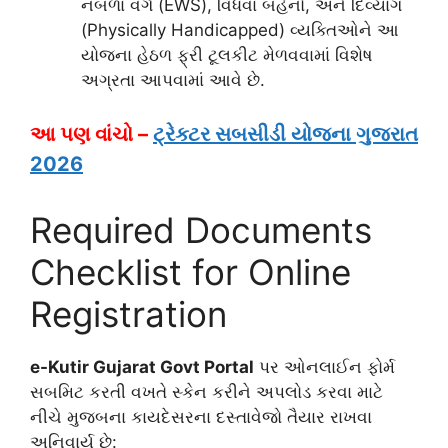
નબળા વર્ગ (EWS), વિધવા બહેનો, અને દિવ્યાંગ
(Physically Handicapped) વ્યક્તિઓને આ
યોજના હેઠળ ફ્રી ટૂલકીટ મેળવવામાં વિશેષ
અગ્રતા આપવામાં આવે છે.
આ પણ વાંચો –
ટ્રેક્ટર સબસીડી યોજના ગુજરાત
2026
Required Documents
Checklist for Online
Registration
e-Kutir Gujarat Govt Portal
પર ઓનલાઈન ફોર્મ
સબમિટ કરતી વખતે સ્કેન કરીને અપલોડ કરવા માટે
નીચે મુજબના કાયદેસરના દસ્તાવેજો તૈયાર રાખવા
અનિવાર્ય છે: