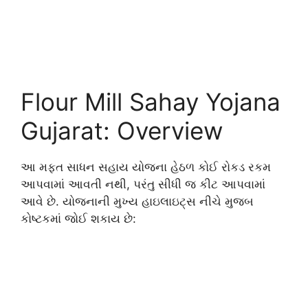
Flour Mill Sahay Yojana
Gujarat: Overview
આ મફત સાધન સહાય યોજના હેઠળ કોઈ રોકડ રકમ
આપવામાં આવતી નથી, પરંતુ સીધી જ કીટ આપવામાં
આવે છે. યોજનાની મુખ્ય હાઇલાઇટ્સ નીચે મુજબ
કોષ્ટકમાં જોઈ શકાય છે: