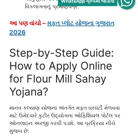
WhatsApp ગ્રુપમાં જોડાવો
વિકલાંગતાનું પ્રમાણપત્ર.
આ પણ વાંચો –
મફત પ્લોટ યોજના ગુજરાત
2026
Step-by-Step Guide:
How to Apply Online
for Flour Mill Sahay
Yojana?
માનવ કલ્યાણ યોજના અંતર્ગત મફત ઘરઘંટી મેળવવા
માટે ઉમેદવારે કુટીર ઉદ્યોગના ઓફિશિયલ પોર્ટલ પર
ઓનલાઇન અરજી કરવી પડશે. આ પ્રક્રિયા નીચે
મુજબ છે: