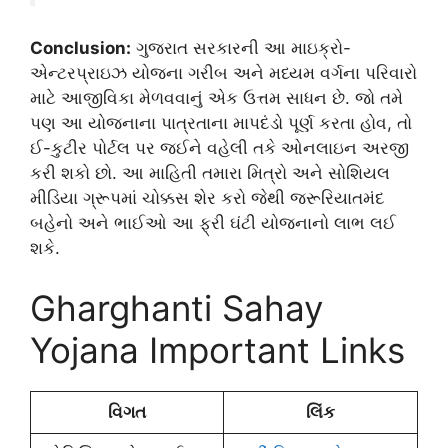
Conclusion:
ગુજરાત સરકારની આ માઇક્રો-
એન્ટરપ્રાઇઝ યોજના ગરીબ અને મધ્યમ વર્ગના પરિવારો
માટે આજીવિકા મેળવવાનું એક ઉત્તમ સાધન છે. જો તમે
પણ આ યોજનાના પાત્રતાના માપદંડો પૂર્ણ કરતા હોવ, તો
ઈ-કુટીર પોર્ટલ પર જઈને વહેલી તકે ઓનલાઇન અરજી
કરી શકો છો. આ માહિતી તમારા મિત્રો અને સોશિયલ
મીડિયા ગ્રૂપમાં ચોક્કસ શેર કરો જેથી જરૂરિયાતમંદ
બહેનો અને ભાઈઓ આ ફ્રી ઘંટી યોજનાનો લાભ લઈ
શકે.
Gharghanti Sahay
Yojana ​Important Links
વિગત
લિંક