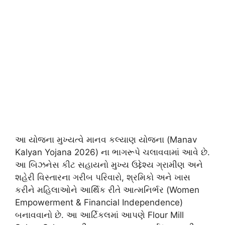
આ યોજના મુખ્યત્વે માનવ કલ્યાણ યોજના (Manav
Kalyan Yojana 2026) ના ભાગરૂપે ચલાવવામાં આવે છે.
આ બિઝનેસ કીટ સહાયનો મુખ્ય ઉદ્દેશ્ય ગ્રામીણ અને
શહેરી વિસ્તારના ગરીબ પરિવારો, શ્રમિકો અને ખાસ
કરીને મહિલાઓને આર્થિક રીતે આત્મનિર્ભર (Women
Empowerment & Financial Independence)
બનાવવાનો છે. આ આર્ટિકલમાં આપણે Flour Mill