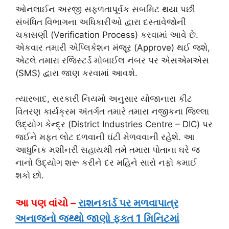
ઓનલાઈન અરજી સફળતાપૂર્વક સબમિટ થયા પછી
સંબંધિત વિભાગના અધિકારીઓ દ્વારા દસ્તાવેજોની
ચકાસણી (Verification Process) કરવામાં આવે છે.
એકવાર તમારી એપ્લિકેશન મંજૂર (Approve) થઈ જશે,
એટલે તમારા રજિસ્ટર્ડ મોબાઈલ નંબર પર એસએમએસ
(SMS) દ્વારા જાણ કરવામાં આવશે.
ત્યારબાદ, સરકારી નિયમો અનુસાર યોજાનારા કીટ
વિતરણ કાર્યક્રમ અંતર્ગત તમારે તમારા નજીકના જિલ્લા
ઉદ્યોગ કેન્દ્ર (District Industries Centre – DIC) પર
જઈને મફત લોટ દળવાની ઘંટી મેળવવાની રહેશે. આ
આધુનિક મશીનરી સહાયથી તમે તમારા પોતાના ઘરે જ
નાનો ઉદ્યોગ શરૂ કરીને દર મહિને સારો નફો કમાઈ
શકો છો.
આ પણ વાંચો –
રાશનકાર્ડ પર મળવાપાત્ર
અનાજનો જથ્થો જાણો ફક્ત 1 મિનિટમાં