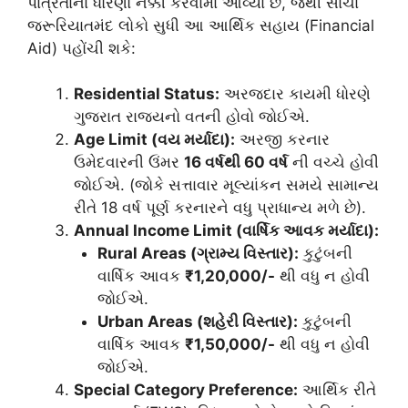
પાત્રતાના ધોરણો નક્કી કરવામાં આવ્યા છે, જેથી સાચા
જરૂરિયાતમંદ લોકો સુધી આ આર્થિક સહાય (Financial
Aid) પહોંચી શકે:
Residential Status:
અરજદાર કાયમી ધોરણે
ગુજરાત રાજ્યનો વતની હોવો જોઈએ.
Age Limit (વય મર્યાદા):
અરજી કરનાર
ઉમેદવારની ઉંમર
16 વર્ષથી 60 વર્ષ
ની વચ્ચે હોવી
જોઈએ. (જોકે સત્તાવાર મૂલ્યાંકન સમયે સામાન્ય
રીતે 18 વર્ષ પૂર્ણ કરનારને વધુ પ્રાધાન્ય મળે છે).
Annual Income Limit (વાર્ષિક આવક મર્યાદા):
Rural Areas (ગ્રામ્ય વિસ્તાર):
કુટુંબની
વાર્ષિક આવક
₹1,20,000/-
થી વધુ ન હોવી
જોઈએ.
Urban Areas (શહેરી વિસ્તાર):
કુટુંબની
વાર્ષિક આવક
₹1,50,000/-
થી વધુ ન હોવી
જોઈએ.
Special Category Preference:
આર્થિક રીતે