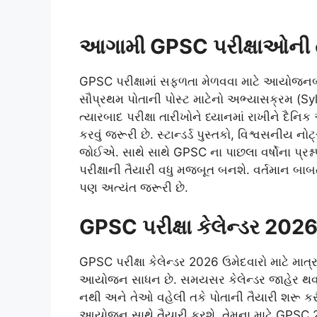
આગામી GPSC પરીક્ષાઓની તૈ
GPSC પરીક્ષામાં સફળતા મેળવવા માટે આયોજનબદ
સૌપ્રથમ પોતાની પોસ્ટ માટેનો અભ્યાસક્રમ (Syll
ત્યારબાદ પરીક્ષા તારીખોને ધ્યાનમાં રાખીને દૈ
કરવું જરૂરી છે. સ્ટાન્ડર્ડ પુસ્તકો, વિશ્વસ
જોઈએ. સાથે સાથે GPSC ના પાછલા વર્ષોના પ્રશ્
પરીક્ષાની તૈયારી વધુ મજબૂત બનશે. વર્તમાન બા
પણ અત્યંત જરૂરી છે.
GPSC પરીક્ષા કેલેન્ડર 2026
GPSC પરીક્ષા કેલેન્ડર 2026 ઉમેદવારો માટે માત્ર 
આયોજન સાધન છે. સમયસર કેલેન્ડર જાહેર થવાથી
નથી અને તેઓ વહેલી તકે પોતાની તૈયારી શરૂ કર
આયોજન સાથે તૈયારી કરશે, તેમના માટે GPSC 