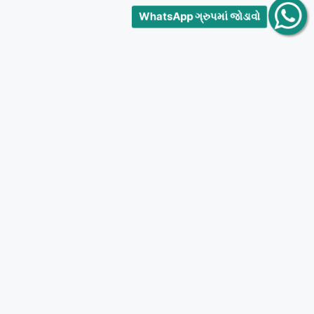
WhatsApp ગ્રુપમાં જોડાવો