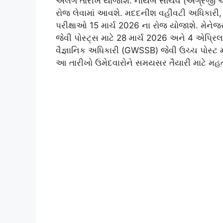
અલગ તારીખે યોજાશે. નાયબ સચિવ (અંગ્રેજી અને
રોજ લેવામાં આવશે. મદદનીશ વહીવટી અધિકારી, વ
પરીક્ષાઓ 15 માર્ચ 2026 ના રોજ યોજાશે. મેને
જેવી પોસ્ટ્સ માટે 28 માર્ચ 2026 અને 4 એપ્ર
વૈજ્ઞાનિક અધિકારી (GWSSB) જેવી ઉચ્ચ પોસ્ટ મા
આ તારીખો ઉમેદવારોને સમયસર તૈયારી માટે મહત્વપ