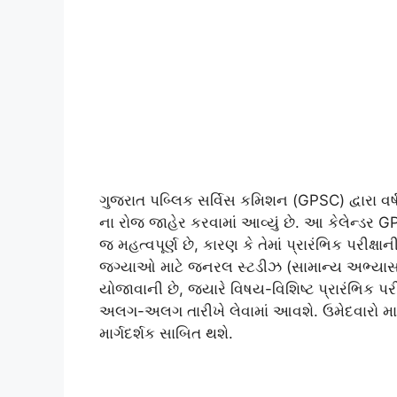
ગુજરાત પબ્લિક સર્વિસ કમિશન (GPSC) દ્વારા વર્ષ
ના રોજ જાહેર કરવામાં આવ્યું છે. આ કેલેન્ડર G
જ મહત્વપૂર્ણ છે, કારણ કે તેમાં પ્રારંભિક પરીક્ષા
જગ્યાઓ માટે જનરલ સ્ટડીઝ (સામાન્ય અભ્યાસ) 
યોજાવાની છે, જ્યારે વિષય-વિશિષ્ટ પ્રારંભિક
અલગ-અલગ તારીખે લેવામાં આવશે. ઉમેદવારો માટે
માર્ગદર્શક સાબિત થશે.