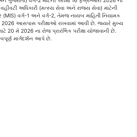
 ગુજરાતી) વર્ગ-2 માટેની પરીક્ષા 16 ફેબ્રુઆરી 2026 ના
હીવટી અધિકારી (મત્સ્ય સેવા અને રાજ્ય સેવા) માટેની
જર (MIS) વર્ગ-1 અને વર્ગ-2, તેમજ નાયબ માહિતી નિયામક
િલ 2026 આસપાસ પરીક્ષાઓ રાખવામાં આવી છે. જ્યારે મુખ્ય
ટે 20 મે 2026 ના રોજ પ્રારંભિક પરીક્ષા યોજાવાની છે.
ૂર્ણ માર્ગદર્શન આપે છે.