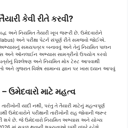
યારી કેવી રીતે કરવી?
્ધ અને નિયમિત તૈયારી ખૂબ જરૂરી છે. ઉમેદવારોને
abus) અને પરીક્ષા પેટર્ન સંપૂર્ણ રીતે સમજવો જોઈએ.
નિક અભ્યાસનું સમયપત્રક બનાવવું અને તેનું નિયમિત પાલન
નીય નોટ્સ અને ઑનલાઈન અભ્યાસ સામગ્રીનો ઉપયોગ કરવો
નપત્રોનું વિશ્લેષણ અને નિયમિત મોક ટેસ્ટ આપવાથી
બતો અને ગુજરાત વિશેષ સામાન્ય જ્ઞાન પર ખાસ ધ્યાન આપવું
 – ઉમેદવારો માટે મહત્વ
તારીખોની યાદી નથી, પરંતુ તે તૈયારી માટેનું મહત્વપૂર્ણ
 ઉમેદવારોને પરીક્ષાની તારીખોની રાહ જોવાની જરૂર
ી શકે છે. જે ઉમેદવારો નિયમિત અભ્યાસ અને યોગ્ય
2026 માં સફળ થવાની શક્યતાઓ ઘણી વધારે રહેશે.