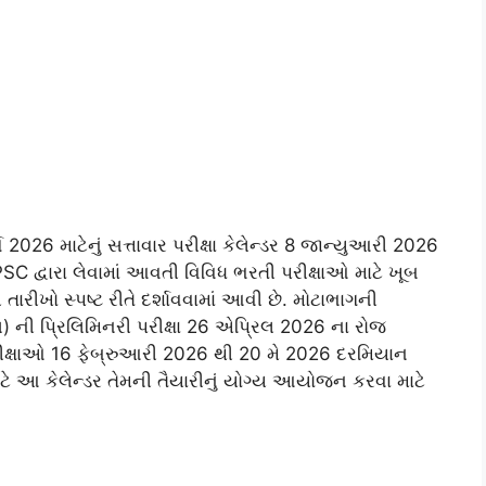
 2026 માટેનું સત્તાવાર પરીક્ષા કેલેન્ડર 8 જાન્યુઆરી 2026
PSC દ્વારા લેવામાં આવતી વિવિધ ભરતી પરીક્ષાઓ માટે ખૂબ
ની તારીખો સ્પષ્ટ રીતે દર્શાવવામાં આવી છે. મોટાભાગની
ની પ્રિલિમિનરી પરીક્ષા 26 એપ્રિલ 2026 ના રોજ
 પરીક્ષાઓ 16 ફેબ્રુઆરી 2026 થી 20 મે 2026 દરમિયાન
 આ કેલેન્ડર તેમની તૈયારીનું યોગ્ય આયોજન કરવા માટે