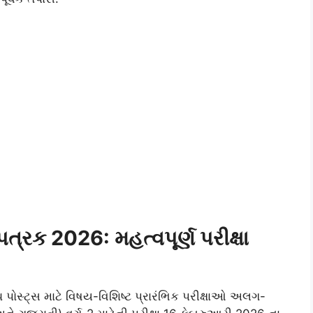
ત્રક 2026: મહત્વપૂર્ણ પરીક્ષા
ધ પોસ્ટ્સ માટે વિષય-વિશિષ્ટ પ્રારંભિક પરીક્ષાઓ અલગ-