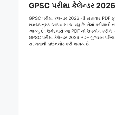
GPSC પરીક્ષા કેલેન્ડર 20
GPSC પરીક્ષા કેલેન્ડર 2026 ની સત્તાવાર PDF ફાઇ
સમયપત્રક આપવામાં આવ્યું છે. તેમાં પરીક્ષાની ત
આવ્યું છે. ઉમેદવારો આ PDF નો ઉપયોગ કરીને પોત
GPSC પરીક્ષા કેલેન્ડર 2026 PDF ગુજરાત પબ્લ
સરળતાથી ડાઉનલોડ કરી શકાય છે.