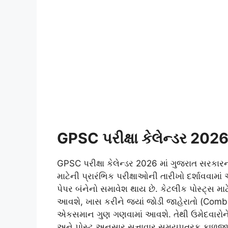
GPSC પરીક્ષા કેલેન્ડર 2026
GPSC પરીક્ષા કેલેન્ડર 2026 માં ગુજરાત સરકારના
માટેની પ્રારંભિક પરીક્ષાઓની તારીખો દર્શાવવામ
પેપર બંનેનો સમાવેશ થાય છે. કેટલીક પોસ્ટ્સ માટે
આવશે, ખાસ કરીને જ્યાં જોડી જાહેરાતો (Combin
એકસમાન ગુણ ગણવામાં આવશે. તેથી ઉમેદવારોને 
અને પોસ્ટ અનુસાર સત્તાવાર સમયપત્રક કાળજીપૂ