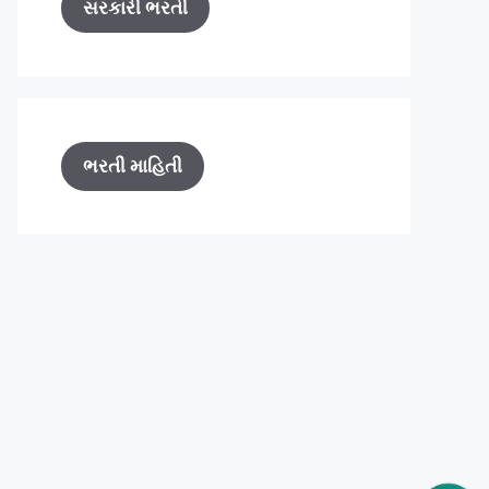
સરકારી ભરતી
ભરતી માહિતી