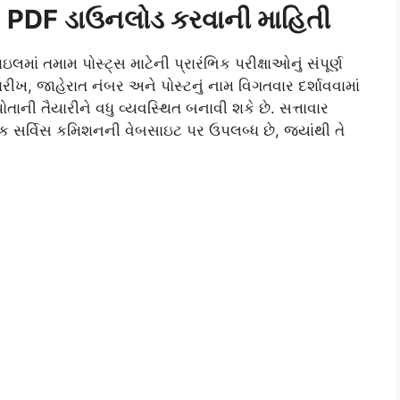
26 PDF ડાઉનલોડ કરવાની માહિતી
લમાં તમામ પોસ્ટ્સ માટેની પ્રારંભિક પરીક્ષાઓનું સંપૂર્ણ
ારીખ, જાહેરાત નંબર અને પોસ્ટનું નામ વિગતવાર દર્શાવવામાં
ાની તૈયારીને વધુ વ્યવસ્થિત બનાવી શકે છે. સત્તાવાર
િક સર્વિસ કમિશનની વેબસાઇટ પર ઉપલબ્ધ છે, જ્યાંથી તે