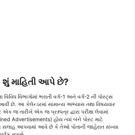
 શું માહિતી આપે છે?
 વિવિધ વિભાગોમાં ભરાતી વર્ગ-1 અને વર્ગ-2 ની પોસ્ટ્સ
ાં આવી છે. આ કેલેન્ડરમાં સામાન્ય અભ્યાસ તથા વિષયવાર
 એક જ તારીખે એક જ પ્રશ્નપત્ર દ્વારા પરીક્ષા લેવામાં
ed Advertisements) હોય ત્યાં બંને પોસ્ટ માટે
સલાહ આપવામાં આવે છે કે તેઓ પોતાની જાહેરાત સંખ્યા
ર્વક તપાસે.