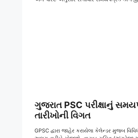
ગુજરાત PSC પરીક્ષાનું સમયપ
તારીખોની વિગત
GPSC દ્વારા જાહેર કરાયેલા કેલેન્ડર મુજબ વિવિ