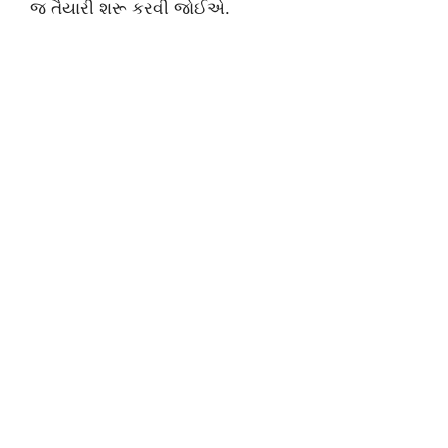
જ તૈયારી શરૂ કરવી જોઈએ.