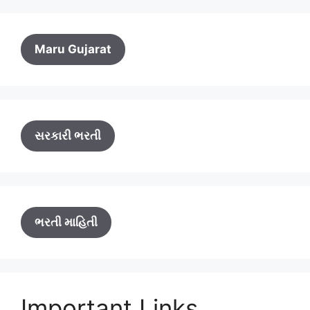
Maru Gujarat
સરકારી ભરતી
ભરતી માહિતી
Important Links