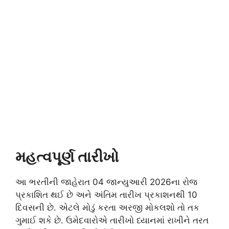
મહત્વપૂર્ણ તારીખો
આ ભરતીની જાહેરાત 04 જાન્યુઆરી 2026ના રોજ
પ્રકાશિત થઈ છે અને અંતિમ તારીખ પ્રકાશનથી 10
દિવસની છે. એટલે મોડું કરતા અરજી મોકલશો તો તક
ગુમાઈ શકે છે. ઉમેદવારોએ તારીખો ધ્યાનમાં રાખીને તરત