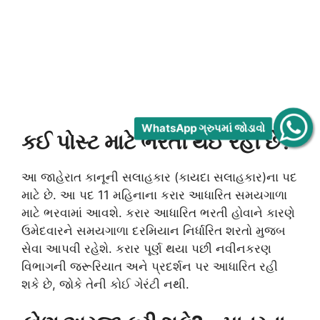
WhatsApp ગ્રુપમાં જોડાવો
કઈ પોસ્ટ માટે ભરતી થઈ રહી છે?
આ જાહેરાત કાનૂની સલાહકાર (કાયદા સલાહકાર)ના પદ
માટે છે. આ પદ 11 મહિનાના કરાર આધારિત સમયગાળા
માટે ભરવામાં આવશે. કરાર આધારિત ભરતી હોવાને કારણે
ઉમેદવારને સમયગાળા દરમિયાન નિર્ધારિત શરતો મુજબ
સેવા આપવી રહેશે. કરાર પૂર્ણ થયા પછી નવીનકરણ
વિભાગની જરૂરિયાત અને પ્રદર્શન પર આધારિત રહી
શકે છે, જોકે તેની કોઈ ગેરંટી નથી.