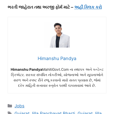
ભરતી જાહેરાત તથા અરજી ફોર્મ માટે –
અહીં ક્લિક કરો
Himanshu Pandya
Himanshu Pandya
MahitiGovt.Com ના સ્થાપક અને કન્ટેન્ટ
ક્રિએટર. સરકાર સંબંધિત નોકરીઓ, યોજનાઓ અને સૂચનાઓને
સરળ અને સ્પષ્ટ રીતે રજૂ કરવાનો મારો સતત પ્રયાસ છે, જેમાં
દરેક માહિતી સત્તાવાર સ્ત્રોત પરથી ચકાસવામાં આવે છે.
Categories
Jobs
Tags
Gujarat Jilla Panchayat Bharti
,
Gujarat Jilla