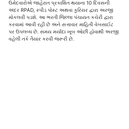
ઉમેદવારોએ જાહેરાત પ્રકાશિત થયાના 10 દિવસની
અંદર RPAD, સ્પીડ પોસ્ટ અથવા કુરિયર દ્વારા અરજી
મોકલવી પડશે. આ ભરતી જિલ્લા પંચાયત કચેરી દ્વારા
કરવામાં આવી રહી છે અને સત્તાવાર માહિતી વેબસાઈટ
પર ઉપલબ્ધ છે. સમય મર્યાદા ખૂબ ઓછી હોવાથી અરજી
વહેલી તકે તૈયાર કરવી જરૂરી છે.