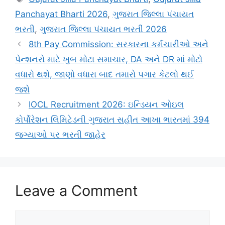
Panchayat Bharti 2026
,
ગુજરાત જિલ્લા પંચાયત
ભરતી
,
ગુજરાત જિલ્લા પંચાયત ભરતી 2026
8th Pay Commission: સરકારના કર્મચારીઓ અને
પેન્શનરો માટે ખુબ મોટા સમાચાર, DA અને DR માં મોટો
વધારો થશે, જાણો વધારા બાદ તમારો પગાર કેટલો થઈ
જશે
IOCL Recruitment 2026: ઇન્ડિયન ઓઇલ
કોર્પોરેશન લિમિટેડની ગુજરાત સહીત આખા ભારતમાં 394
જગ્યાઓ પર ભરતી જાહેર
Leave a Comment
Comment