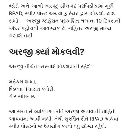
જોડો અને આખી અરજી સીલબંદ પરબિડીયામાં મૂકી
RPAD, સ્પીડ પોસ્ટ અથવા કુરિયર દ્વારા મોકલો. યાદ
રાખો — અરજી જાહેરાત પ્રકાશિત થયાના 10 દિવસની
અંદર પહોંચવી આવશ્યક છે, નહિતર અરજી માન્ય
ગણાશે નહીં.
અરજી ક્યાં મોકલવી?
અરજી નીચેના સરનામે મોકલવાની રહેશે:
મહેકમ શાખા,
જિલ્લા પંચાયત કચેરી,
ગીર સોમનાથ.
આ સરનામે વ્યક્તિગત રીતે અરજી આપવાની માહિતી
આપવામાં આવી નથી, તેથી સુરક્ષિત રીતે RPAD અથવા
સ્પીડ પોસ્ટનો જ ઉપયોગ કરવો વધુ યોગ્ય રહેશે.