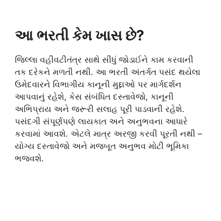
આ ભરતી કેમ ખાસ છે?
જિલ્લા વહીવટીતંત્ર સાથે સીધું જોડાઈને કામ કરવાની
તક દરેકને મળતી નથી. આ ભરતી અંતર્ગત પસંદ થયેલા
ઉમેદવારને વિભાગીય કાનૂની મુદ્દાઓ પર માર્ગદર્શન
આપવાનું રહેશે, કેસ સંબંધિત દસ્તાવેજો, કાનૂની
અભિપ્રાય અને જરૂરી સલાહ પૂરી પાડવાની રહેશે.
પસંદગી સંપૂર્ણપણે લાયકાત અને અનુભવના આધારે
કરવામાં આવશે. એટલે માત્ર અરજી કરવી પૂરતી નથી –
યોગ્ય દસ્તાવેજો અને મજબૂત અનુભવ મોટી ભૂમિકા
ભજવશે.