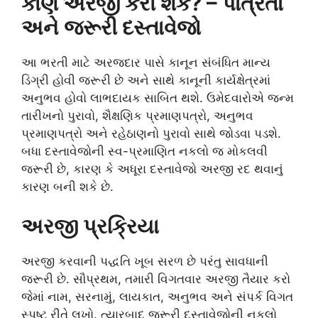
કોણ અરજી કરી શકે? – પાત્રતા
અને જરૂરી દસ્તાવેજો
આ ભરતી માટે અરજદાર પાસે કાનૂન સંબંધિત માન્ય
ડિગ્રી હોવી જરૂરી છે અને સાથે કાનૂની કાર્યક્ષેત્રમાં
અનુભવ હોવો લાભદાયક સાબિત થશે. ઉમેદવારોએ જન્મ
તારીખનો પુરાવો, શૈક્ષણિક પ્રમાણપત્રો, અનુભવ
પ્રમાણપત્રો અને રહેઠાણનો પુરાવો સાથે જોડવા પડશે.
બધા દસ્તાવેજોની સ્વ-પ્રમાણિત નકલો જ મોકલવી
જરૂરી છે, કારણ કે અધૂરા દસ્તાવેજો અરજી રદ થવાનું
કારણ બની શકે છે.
અરજી પ્રક્રિયા
અરજી કરવાની પદ્ધતિ ખૂબ સરળ છે પરંતુ સાવધાની
જરૂરી છે. સૌપ્રથમ, તમારી વિગતવાર અરજી તૈયાર કરો
જેમાં નામ, સરનામું, લાયકાત, અનુભવ અને સંપર્ક વિગત
સ્પષ્ટ રીતે લખો. ત્યારબાદ જરૂરી દસ્તાવેજોની નકલો