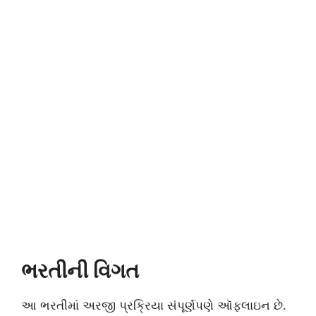
ભરતીની વિગત
આ ભરતીમાં અરજી પ્રક્રિયા સંપૂર્ણપણે ઑફલાઇન છે.