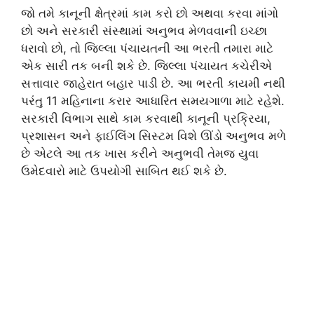
જો તમે કાનૂની ક્ષેત્રમાં કામ કરો છો અથવા કરવા માંગો
છો અને સરકારી સંસ્થામાં અનુભવ મેળવવાની ઇચ્છા
ધરાવો છો, તો જિલ્લા પંચાયતની આ ભરતી તમારા માટે
એક સારી તક બની શકે છે. જિલ્લા પંચાયત કચેરીએ
સત્તાવાર જાહેરાત બહાર પાડી છે. આ ભરતી કાયમી નથી
પરંતુ 11 મહિનાના કરાર આધારિત સમયગાળા માટે રહેશે.
સરકારી વિભાગ સાથે કામ કરવાથી કાનૂની પ્રક્રિયા,
પ્રશાસન અને ફાઈલિંગ સિસ્ટમ વિશે ઊંડો અનુભવ મળે
છે એટલે આ તક ખાસ કરીને અનુભવી તેમજ યુવા
ઉમેદવારો માટે ઉપયોગી સાબિત થઈ શકે છે.