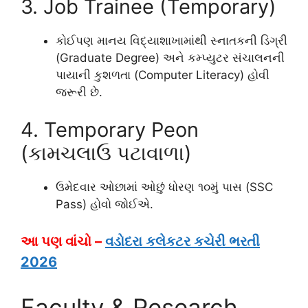
3. Job Trainee (Temporary)
કોઈપણ માનય વિદ્યાશાખામાંથી સ્નાતકની ડિગ્રી
(Graduate Degree) અને કમ્પ્યુટર સંચાલનની
પાયાની કુશળતા (Computer Literacy) હોવી
જરૂરી છે.
4. Temporary Peon
(કામચલાઉ પટાવાળા)
ઉમેદવાર ઓછામાં ઓછું ધોરણ ૧૦મું પાસ (SSC
Pass) હોવો જોઈએ.
આ પણ વાંચો –
વડોદરા કલેકટર કચેરી ભરતી
2026
Faculty & Research