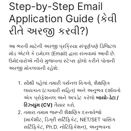
Step-by-Step Email
Application Guide (કેવી
રીતે અરજી કરવી?)
આ ભરતી માટેની અરજી પ્રક્રિયા સંપૂર્ણપણે ડિજિટલ
મોડ એટલે કે ઇમેઇલ (Email) દ્વારા રાખવામાં આવી છે.
ઉમેદવારોએ નીચે મુજબના સ્ટેપ્સ ફોલો કરીને પોતાની
અરજી મોકલવાની રહેશે:
સૌથી પહેલાં તમારી પર્સનલ વિગતો, શૈક્ષણિક
લાયકાત (ટકાવારી સહિત) અને અનુભવ દર્શાવતો
એક પ્રોફેશનલ અને અપડેટ કરેલો
બાયો-ડેટા /
રિઝ્યુમ (CV)
તૈયાર કરો.
તમારા તમામ જરૂરી શૈક્ષણિક દસ્તાવેજો
(માર્કશીટ, ડિગ્રી સર્ટિફિકેટ, NET/SET પાસિંગ
સર્ટિફિકેટ, Ph.D. નોટિફિકેશન), અનુભવના