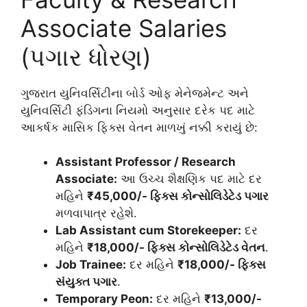
Associate Salaries
(પગાર ધોરણ)
ગુજરાત યુનિવર્સિટીના બોર્ડ ઓફ મેનેજમેન્ટ અને
યુનિવર્સિટી ફંડિગના નિયમો અનુસાર દરેક પદ માટે
આકર્ષક માસિક ફિક્સ વેતન માળખું નક્કી કરાયું છે:
Assistant Professor / Research
Associate:
આ ઉચ્ચ શૈક્ષણિક પદ માટે દર
મહિને
₹45,000/- ફિક્સ કોન્સોલિડેટેડ પગાર
મળવાપાત્ર રહેશે.
Lab Assistant cum Storekeeper:
દર
મહિને
₹18,000/- ફિક્સ કોન્સોલિડેટેડ વેતન
.
Job Trainee:
દર મહિને
₹18,000/- ફિક્સ
સંયુક્ત પગાર
.
Temporary Peon:
દર મહિને
₹13,000/-