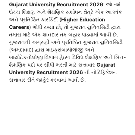
Gujarat University Recruitment 2026
: જો તમે
ઉચ્ચ શિક્ષણ અને શૈક્ષણિક સંશોધન ક્ષેત્રે એક આકર્ષક
અને પ્રતિષ્ઠિત કારકિર્દી (
Higher Education
Careers
) શોધી રહ્યા છો, તો ગુજરાત યુનિવર્સિટી દ્વારા
તમારા માટે એક શાનદાર તક બહાર પાડવામાં આવી છે.
ગુજરાતની અગ્રણી અને પ્રતિષ્ઠિત ગુજરાત યુનિવર્સિટી
(અમદાવાદ) દ્વારા માઇક્રોબાયોલોજી અને
બાયોટેકનોલોજી વિભાગ હેઠળ વિવિધ શૈક્ષણિક અને બિન-
શૈક્ષણિક પદો પર સીધી ભરતી માટે સત્તાવાર
Gujarat
University Recruitment 2026
ની નોટિફિકેશન
સત્તાવાર રીતે જાહેર કરવામાં આવી છે.