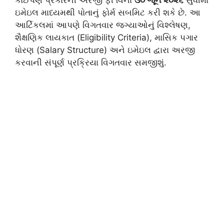
કોઈપણ પ્રકારની અરજી ફી વિના
૩૦ જૂન ૨૦૨૬
સુધીમાં
ઇમેઇલ માધ્યમથી પોતાનું ફોર્મ સબમિટ કરી શકે છે. આ
આર્ટિકલમાં આપણે વિગતવાર જગ્યાઓનું વિશ્લેષણ,
શૈક્ષણિક લાયકાત (Eligibility Criteria), માસિક પગાર
ધોરણ (Salary Structure) અને ઇમેઇલ દ્વારા અરજી
કરવાની સંપૂર્ણ પ્રક્રિયા વિગતવાર સમજીશું.