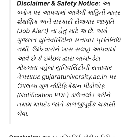
Disclaimer & Safety Notice:
આ
બ્લોગ પર આપવામાં આવેલી માહિતી માત્ર
શૈક્ષણિક અને સરકારી રોજગાર જાગૃતિ
(Job Alert) ના હેતુ માટે જ છે. અમે
ગુજરાત યુનિવર્સિટીના સત્તાવાર પ્રતિનિધિ
નથી. ઉમેદવારોને ખાસ સલાહ આપવામાં
આવે છે કે ઇમેઇલ દ્વારા બાયો-ડેટા
મોકલતા પહેલાં યુનિવર્સિટીની સત્તાવાર
વેબસાઇટ gujaratuniversity.ac.in પર
ઉપલબ્ધ મૂળ નોટિફિકેશન પીડીએફ
(Notification PDF) ડાઉનલોડ કરીને
તમામ માપદંડ જાતે કાળજીપૂર્વક ચકાસી
લેવા.