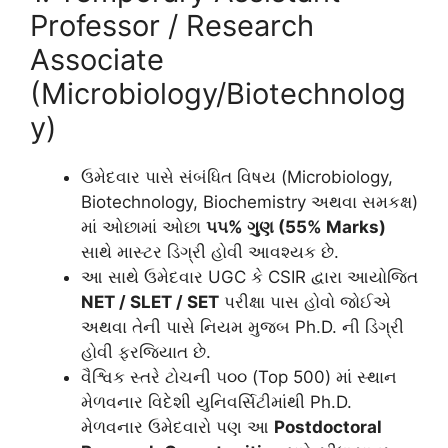
Professor / Research
Associate
(Microbiology/Biotechnolog
y)
ઉમેદવાર પાસે સંબંધિત વિષય (Microbiology,
Biotechnology, Biochemistry અથવા સમકક્ષ)
માં ઓછામાં ઓછા
૫૫% ગુણ (55% Marks)
સાથે માસ્ટર ડિગ્રી હોવી આવશ્યક છે.
આ સાથે ઉમેદવાર UGC કે CSIR દ્વારા આયોજિત
NET / SLET / SET
પરીક્ષા પાસ હોવો જોઈએ
અથવા તેની પાસે નિયમ મુજબ Ph.D. ની ડિગ્રી
હોવી ફરજિયાત છે.
વૈશ્વિક સ્તરે ટોચની ૫૦૦ (Top 500) માં સ્થાન
મેળવનાર વિદેશી યુનિવર્સિટીમાંથી Ph.D.
મેળવનાર ઉમેદવારો પણ આ
Postdoctoral