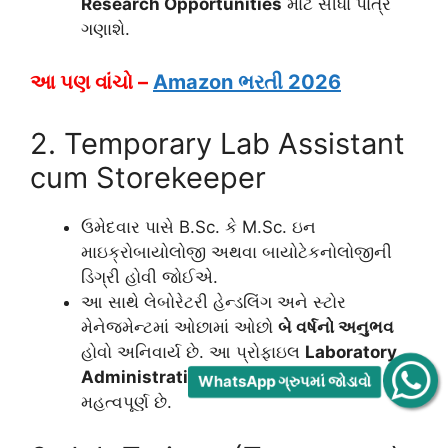
Research Opportunities
માટે સીધા પાત્ર
ગણાશે.
આ પણ વાંચો –
Amazon ભરતી 2026
2. Temporary Lab Assistant
cum Storekeeper
ઉમેદવાર પાસે B.Sc. કે M.Sc. ઇન
માઇક્રોબાયોલોજી અથવા બાયોટેકનોલોજીની
ડિગ્રી હોવી જોઈએ.
આ સાથે લેબોરેટરી હેન્ડલિંગ અને સ્ટોર
મેનેજમેન્ટમાં ઓછામાં ઓછો
બે વર્ષનો અનુભવ
હોવો અનિવાર્ય છે. આ પ્રોફાઇલ
Laboratory
Administration Jobs
હેઠળ ખૂબ જ
WhatsApp ગ્રુપમાં જોડાવો
મહત્વપૂર્ણ છે.