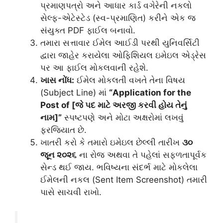
પ્રમાણપત્રો અને આધાર કાર્ડ વગેરેની નકલો
સેલ્ફ-એટેસ્ટેડ (સ્વ-પ્રમાણિત) કરીને એક જ
સંયુક્ત PDF ફાઈલ બનાવો.
તમારા સત્તાવાર ઈમેલ આઈડી પરથી યુનિવર્સિટી
દ્વારા જાહેર કરાયેલા ઓફિશિયલ ઇમેઇલ એડ્રેસ
પર આ ફાઈલ મોકલવાની રહેશે.
ખાસ નોંધ:
ઈમેલ મોકલતી વખતે તેના વિષય
(Subject Line) માં
“Application for the
Post of [જે પદ માટે અરજી કરવી હોય તેનું
નામ]”
સ્પષ્ટપણે અને મોટા અક્ષરોમાં લખવું
ફરજિયાત છે.
ખાતરી કરો કે તમારો ઇમેઇલ છેલ્લી તારીખ
૩૦
જૂન ૨૦૨૬
ના રોજ અથવા તે પહેલાં સફળતાપૂર્વક
સેન્ડ થઈ જાય. ભવિષ્યના સંદર્ભ માટે મોકલેલા
ઈમેલની નકલ (Sent Item Screenshot) તમારી
પાસે સાચવી રાખો.