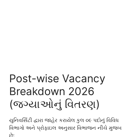
Post-wise Vacancy
Breakdown 2026
(જગ્યાઓનું વિતરણ)
યુનિવર્સિટી દ્વારા જાહેર કરાયેલ કુલ ૦૯ પદોનું વિવિધ
વિભાગો અને પ્રોફાઇલ અનુસાર વિભાજન નીચે મુજબ
છે: