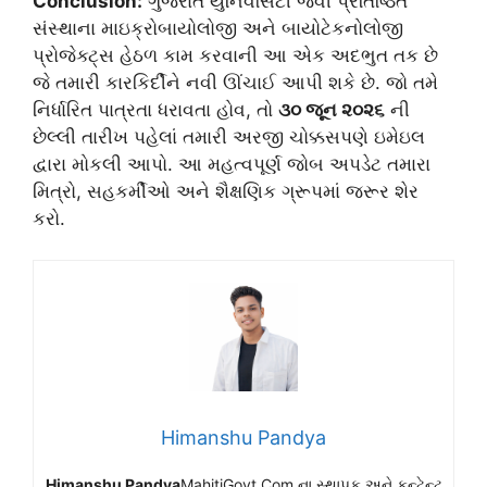
Conclusion:
ગુજરાત યુનિવર્સિટી જેવી પ્રતિષ્ઠિત
સંસ્થાના માઇક્રોબાયોલોજી અને બાયોટેકનોલોજી
પ્રોજેક્ટ્સ હેઠળ કામ કરવાની આ એક અદભુત તક છે
જે તમારી કારકિર્દીને નવી ઊંચાઈ આપી શકે છે. જો તમે
નિર્ધારિત પાત્રતા ધરાવતા હોવ, તો
૩૦ જૂન ૨૦૨૬
ની
છેલ્લી તારીખ પહેલાં તમારી અરજી ચોક્કસપણે ઇમેઇલ
દ્વારા મોકલી આપો. આ મહત્વપૂર્ણ જોબ અપડેટ તમારા
મિત્રો, સહકર્મીઓ અને શૈક્ષણિક ગ્રૂપમાં જરૂર શેર
કરો.
Himanshu Pandya
Himanshu Pandya
MahitiGovt.Com ના સ્થાપક અને કન્ટેન્ટ