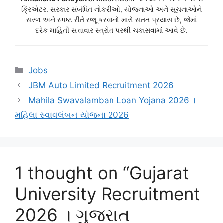
ક્રિએટર. સરકાર સંબંધિત નોકરીઓ, યોજનાઓ અને સૂચનાઓને
સરળ અને સ્પષ્ટ રીતે રજૂ કરવાનો મારો સતત પ્રયાસ છે, જેમાં
દરેક માહિતી સત્તાવાર સ્ત્રોત પરથી ચકાસવામાં આવે છે.
Categories
Jobs
JBM Auto Limited Recruitment 2026
Mahila Swavalamban Loan Yojana 2026 ।
મહિલા સ્વાવલંબન યોજના 2026
1 thought on “Gujarat
University Recruitment
2026 । ગુજરાત