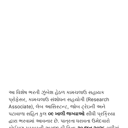
આ વિશેષ ભરતી ઝુંબેશ હેઠળ કામચલાઉ સહાયક
પ્રોફેસર, કામચલાઉ સંશોધન સહયોગી (Research
Associate), લેબ આસિસ્ટન્ટ, જોબ ટ્રેઇની અને
પટાવાળા સહિત કુલ
૦૯ ખાલી જગ્યાઓ
સીધી પ્રક્રિયા
દ્વારા ભરવામાં આવનાર છે. પાત્રતા ધરાવતા ઉમેદવારો