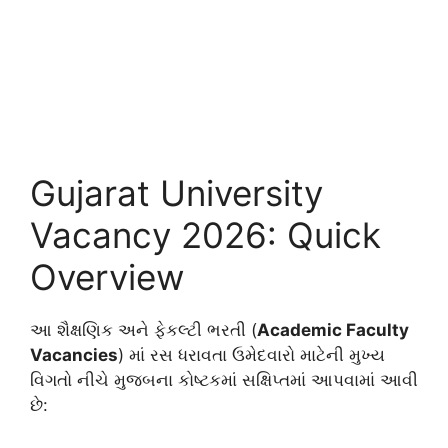
Gujarat University
Vacancy 2026: Quick
Overview
આ શૈક્ષણિક અને ફેકલ્ટી ભરતી (
Academic Faculty
Vacancies
) માં રસ ધરાવતા ઉમેદવારો માટેની મુખ્ય
વિગતો નીચે મુજબના કોષ્ટકમાં સક્ષિપ્તમાં આપવામાં આવી
છે: