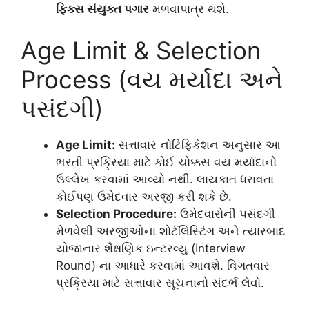
ફિક્સ સંયુક્ત પગાર
મળવાપાત્ર થશે.
Age Limit & Selection
Process (વય મર્યાદા અને
પસંદગી)
Age Limit:
સત્તાવાર નોટિફિકેશન અનુસાર આ
ભરતી પ્રક્રિયા માટે કોઈ ચોક્કસ વય મર્યાદાનો
ઉલ્લેખ કરવામાં આવ્યો નથી. લાયકાત ધરાવતા
કોઈપણ ઉમેદવાર અરજી કરી શકે છે.
Selection Procedure:
ઉમેદવારોની પસંદગી
મેળવેલી અરજીઓના શોર્ટલિસ્ટિંગ અને ત્યારબાદ
યોજાનાર શૈક્ષણિક ઇન્ટરવ્યુ (Interview
Round) ના આધારે કરવામાં આવશે. વિગતવાર
પ્રક્રિયા માટે સત્તાવાર સૂચનાનો સંદર્ભ લેવો.