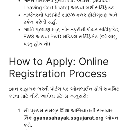
જન્મ તારીખના પુરાવા માટે એલસી (School
Leaving Certificate) અથવા બર્થ સર્ટિફિકેટ
તાજેતરનો પાસપોર્ટ સાઇઝ કલર ફોટોગ્રાફ અને
સ્કેન કરેલી સહી
જાતિ પ્રમાણપત્ર, નોન-ક્રીમી લેયર સર્ટિફિકેટ,
EWS અથવા PwD મેડિકલ સર્ટિફિકેટ (જો લાગુ
પડતું હોય તો)
How to Apply: Online
Registration Process
જ્ઞાન સહાયક ભરતી પોર્ટલ પર ઓનલાઈન ફોર્મ સબમિટ
કરવા માટે નીચે આપેલા સ્ટેપ્સ અનુસરો:
સૌ પ્રથમ સમગ્ર શિક્ષા અભિયાનની સત્તાવાર
લિંક
gyanasahayak.ssgujarat.org
ઓપન
કરો.