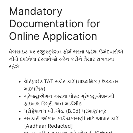
Mandatory
Documentation for
Online Application
વેબસાઇટ પર રજીસ્ટ્રેશન ફોર્મ ભરતા પહેલા ઉમેદવારોએ
નીચે દર્શાવેલા દસ્તાવેજો સ્કેન કરીને તૈયાર રાખવાના
રહેશે:
વેરિફાઈડ TAT સ્કોર કાર્ડ (માધ્યમિક / ઉચ્ચતર
માધ્યમિક)
ગ્રેજ્યુએશન અથવા પોસ્ટ ગ્રેજ્યુએશનની
ફાઇનલ ડિગ્રી અને માર્કશીટ
પ્રોફેશનલ બી.એડ. (B.Ed) પ્રમાણપત્ર
સરકારી ઓળખ કાર્ડ ચકાસણી માટે આધાર કાર્ડ
[Aadhaar Redacted]