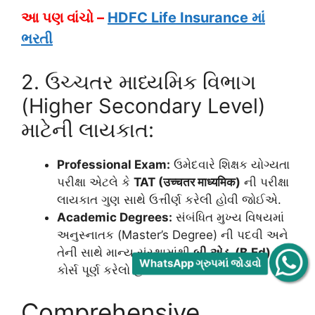
આ પણ વાંચો –
HDFC Life Insurance માં
ભરતી
2. ઉચ્ચતર માધ્યમિક વિભાગ
(Higher Secondary Level)
માટેની લાયકાત:
Professional Exam:
ઉમેદવારે શિક્ષક યોગ્યતા
પરીક્ષા એટલે કે
TAT (उच्चतर माध्यमिक)
ની પરીક્ષા
લાયકાત ગુણ સાથે ઉત્તીર્ણ કરેલી હોવી જોઈએ.
Academic Degrees:
સંબંધિત મુખ્ય વિષયમાં
અનુસ્નાતક (Master’s Degree) ની પદવી અને
તેની સાથે માન્ય સંસ્થામાંથી
બી.એડ. (B.Ed)
નો
WhatsApp ગ્રુપમાં જોડાવો
કોર્સ પૂર્ણ કરેલો હોવો જોઈએ.
Comprehensive