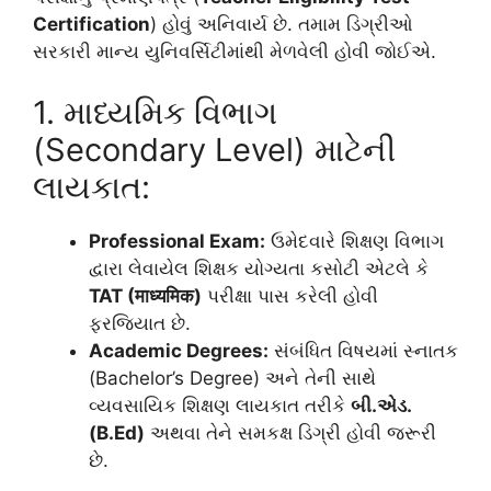
Certification
) હોવું અનિવાર્ય છે. તમામ ડિગ્રીઓ
સરકારી માન્ય યુનિવર્સિટીમાંથી મેળવેલી હોવી જોઈએ.
1. માધ્યમિક વિભાગ
(Secondary Level) માટેની
લાયકાત:
Professional Exam:
ઉમેદવારે શિક્ષણ વિભાગ
દ્વારા લેવાયેલ શિક્ષક યોગ્યતા કસોટી એટલે કે
TAT (माध्यमिक)
પરીક્ષા પાસ કરેલી હોવી
ફરજિયાત છે.
Academic Degrees:
સંબંધિત વિષયમાં સ્નાતક
(Bachelor’s Degree) અને તેની સાથે
વ્યવસાયિક શિક્ષણ લાયકાત તરીકે
બી.એડ.
(B.Ed)
અથવા તેને સમકક્ષ ડિગ્રી હોવી જરૂરી
છે.