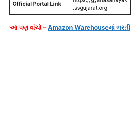
https://gyanasahayak
Official Portal Link
.ssgujarat.org
આ પણ વાંચો –
Amazon Warehouseમાં ભરતી