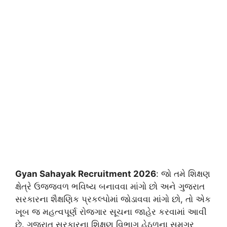
Gyan Sahayak Recruitment 2026
: જો તમે શિક્ષણ
ક્ષેત્રે ઉજ્જવળ ભવિષ્ય બનાવવા માંગો છો અને ગુજરાત
સરકારના શૈક્ષણિક પ્રકલ્પોમાં જોડાવવા માંગો છો, તો એક
ખૂબ જ મહત્વપૂર્ણ રોજગાર સૂચના જાહેર કરવામાં આવી
છે. ગુજરાત સરકારના શિક્ષણ વિભાગ હેઠળના સમગ્ર