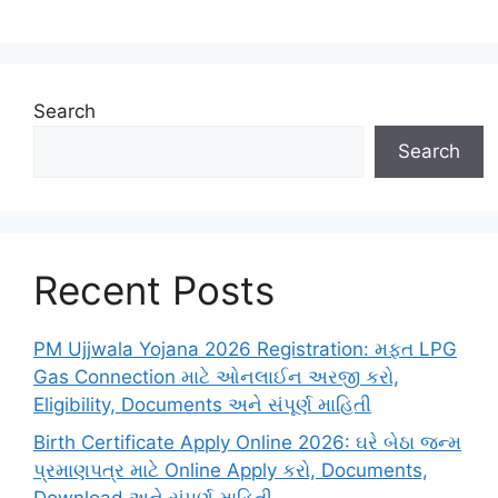
Search
Search
Recent Posts
PM Ujjwala Yojana 2026 Registration: મફત LPG
Gas Connection માટે ઓનલાઈન અરજી કરો,
Eligibility, Documents અને સંપૂર્ણ માહિતી
Birth Certificate Apply Online 2026: ઘરે બેઠા જન્મ
પ્રમાણપત્ર માટે Online Apply કરો, Documents,
Download અને સંપૂર્ણ માહિતી