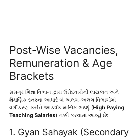
Post-Wise Vacancies,
Remuneration & Age
Brackets
સમગ્ર શિક્ષા વિભાગ દ્વારા ઉમેદવારોની લાયકાત અને
શૈક્ષણિક સ્તરના આધારે બે અલગ-અલગ વિભાગોમાં
વર્ગીકરણ કરીને આકર્ષક માસિક ભથ્થું (
High Paying
Teaching Salaries
) નક્કી કરવામાં આવ્યું છે:
1. Gyan Sahayak (Secondary