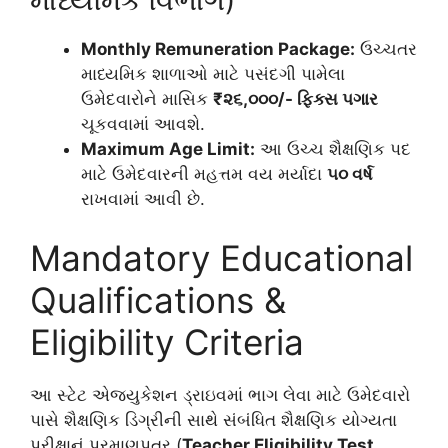
Monthly Remuneration Package:
ઉચ્ચતર
માધ્યમિક શાળાઓ માટે પસંદગી પામેલા
ઉમેદવારોને માસિક
₹૨૬,૦૦૦/- ફિક્સ પગાર
ચૂકવવામાં આવશે.
Maximum Age Limit:
આ ઉચ્ચ શૈક્ષણિક પદ
માટે ઉમેદવારની મહત્તમ વય મર્યાદા
૫૦ વર્ષ
રાખવામાં આવી છે.
Mandatory Educational
Qualifications &
Eligibility Criteria
આ સ્ટેટ એજ્યુકેશન ડ્રાઇવમાં ભાગ લેવા માટે ઉમેદવારો
પાસે શૈક્ષણિક ડિગ્રીની સાથે સંબંધિત શૈક્ષણિક યોગ્યતા
પરીક્ષાનું પ્રમાણપત્ર (
Teacher Eligibility Test