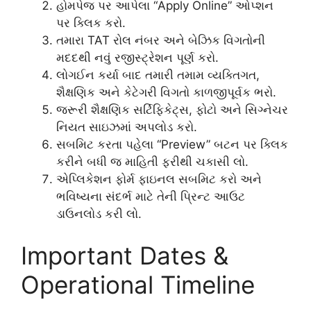
હોમપેજ પર આપેલા “Apply Online” ઓપ્શન
પર ક્લિક કરો.
તમારા TAT રોલ નંબર અને બેઝિક વિગતોની
મદદથી નવું રજીસ્ટ્રેશન પૂર્ણ કરો.
લોગઈન કર્યા બાદ તમારી તમામ વ્યક્તિગત,
શૈક્ષણિક અને કેટેગરી વિગતો કાળજીપૂર્વક ભરો.
જરૂરી શૈક્ષણિક સર્ટિફિકેટ્સ, ફોટો અને સિગ્નેચર
નિયત સાઇઝમાં અપલોડ કરો.
સબમિટ કરતા પહેલા “Preview” બટન પર ક્લિક
કરીને બધી જ માહિતી ફરીથી ચકાસી લો.
એપ્લિકેશન ફોર્મ ફાઇનલ સબમિટ કરો અને
ભવિષ્યના સંદર્ભ માટે તેની પ્રિન્ટ આઉટ
ડાઉનલોડ કરી લો.
Important Dates &
Operational Timeline