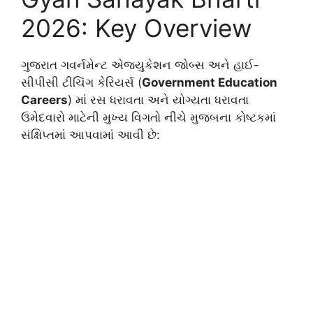
2026: Key Overview
ગુજરાત ગવર્નમેન્ટ એજ્યુકેશન જોબ્સ અને હાઈ-
સીપીસી ટીચિંગ કેરિયર્સ (
Government Education
Careers
) માં રસ ધરાવતા અને યોગ્યતા ધરાવતા
ઉમેદવારો માટેની મુખ્ય વિગતો નીચે મુજબના કોષ્ટકમાં
સંક્ષિપ્તમાં આપવામાં આવી છે: