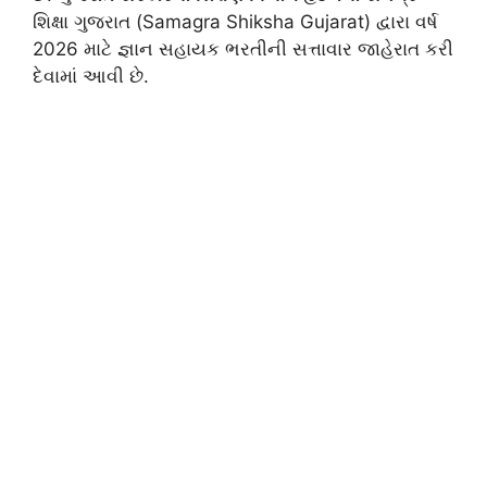
શિક્ષા ગુજરાત (Samagra Shiksha Gujarat) દ્વારા વર્ષ
2026 માટે જ્ઞાન સહાયક ભરતીની સત્તાવાર જાહેરાત કરી
દેવામાં આવી છે.