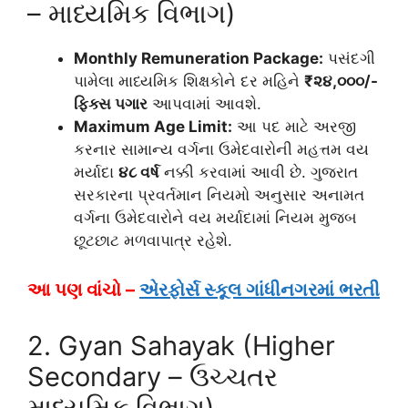
– માધ્યમિક વિભાગ)
Monthly Remuneration Package:
પસંદગી
પામેલા માધ્યમિક શિક્ષકોને દર મહિને
₹૨૪,૦૦૦/-
ફિક્સ પગાર
આપવામાં આવશે.
Maximum Age Limit:
આ પદ માટે અરજી
કરનાર સામાન્ય વર્ગના ઉમેદવારોની મહત્તમ વય
મર્યાદા
૪૮ વર્ષ
નક્કી કરવામાં આવી છે. ગુજરાત
સરકારના પ્રવર્તમાન નિયમો અનુસાર અનામત
વર્ગના ઉમેદવારોને વય મર્યાદામાં નિયમ મુજબ
છૂટછાટ મળવાપાત્ર રહેશે.
આ પણ વાંચો –
એરફોર્સ સ્કૂલ ગાંધીનગરમાં ભરતી
2. Gyan Sahayak (Higher
Secondary – ઉચ્ચતર
માધ્યમિક વિભાગ)