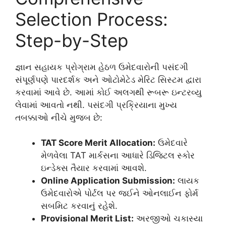
Selection Process:
Step-by-Step
જ્ઞાન સહાયક પ્રોગ્રામ હેઠળ ઉમેદવારોની પસંદગી
સંપૂર્ણપણે પારદર્શક અને ઓટોમેટેડ મેરિટ સિસ્ટમ દ્વારા
કરવામાં આવે છે. આમાં કોઈ અલગથી રૂબરૂ ઇન્ટરવ્યુ
લેવામાં આવતો નથી. પસંદગી પ્રક્રિયાના મુખ્ય
તબક્કાઓ નીચે મુજબ છે:
TAT Score Merit Allocation:
ઉમેદવારે
મેળવેલા TAT માર્કસના આધારે ડિજિટલ સ્કોર
ઇન્ડેક્સ તૈયાર કરવામાં આવશે.
Online Application Submission:
લાયક
ઉમેદવારોએ પોર્ટલ પર જઈને ઓનલાઈન ફોર્મ
સબમિટ કરવાનું રહેશે.
Provisional Merit List:
અરજીઓ ચકાસ્યા