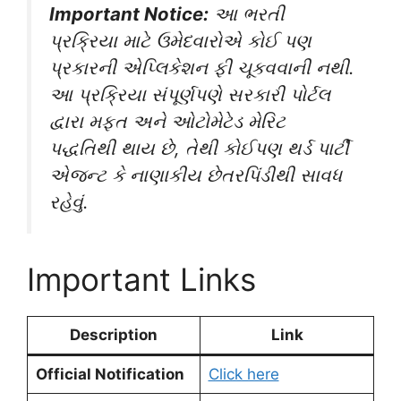
Important Notice:
આ ભરતી
પ્રક્રિયા માટે ઉમેદવારોએ કોઈ પણ
પ્રકારની એપ્લિકેશન ફી ચૂકવવાની નથી.
આ પ્રક્રિયા સંપૂર્ણપણે સરકારી પોર્ટલ
દ્વારા મફત અને ઓટોમેટેડ મેરિટ
પદ્ધતિથી થાય છે, તેથી કોઈપણ થર્ડ પાર્ટી
એજન્ટ કે નાણાકીય છેતરપિંડીથી સાવધ
રહેવું.
Important Links
Description
Link
Official Notification
Click here