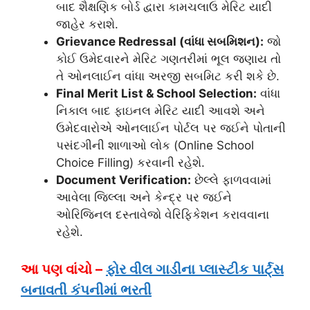
બાદ શૈક્ષણિક બોર્ડ દ્વારા કામચલાઉ મેરિટ યાદી
જાહેર કરાશે.
Grievance Redressal (વાંધા સબમિશન):
જો
કોઈ ઉમેદવારને મેરિટ ગણતરીમાં ભૂલ જણાય તો
તે ઓનલાઈન વાંધા અરજી સબમિટ કરી શકે છે.
Final Merit List & School Selection:
વાંધા
નિકાલ બાદ ફાઇનલ મેરિટ યાદી આવશે અને
ઉમેદવારોએ ઓનલાઈન પોર્ટલ પર જઈને પોતાની
પસંદગીની શાળાઓ લોક (Online School
Choice Filling) કરવાની રહેશે.
Document Verification:
છેલ્લે ફાળવવામાં
આવેલા જિલ્લા અને કેન્દ્ર પર જઈને
ઓરિજિનલ દસ્તાવેજો વેરિફિકેશન કરાવવાના
રહેશે.
આ પણ વાંચો –
ફોર વીલ ગાડીના પ્લાસ્ટીક પાર્ટ્સ
બનાવતી કંપનીમાં ભરતી