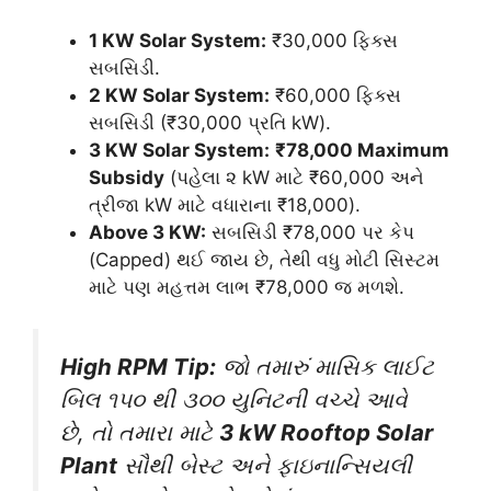
1 KW Solar System:
₹30,000 ફિક્સ
સબસિડી.
2 KW Solar System:
₹60,000 ફિક્સ
સબસિડી (₹30,000 પ્રતિ kW).
3 KW Solar System:
₹78,000 Maximum
Subsidy
(પહેલા ૨ kW માટે ₹60,000 અને
ત્રીજા kW માટે વધારાના ₹18,000).
Above 3 KW:
સબસિડી ₹78,000 પર કેપ
(Capped) થઈ જાય છે, તેથી વધુ મોટી સિસ્ટમ
માટે પણ મહત્તમ લાભ ₹78,000 જ મળશે.
High RPM Tip:
જો તમારું માસિક લાઈટ
બિલ ૧૫૦ થી ૩૦૦ યુનિટની વચ્ચે આવે
છે, તો તમારા માટે
3 kW Rooftop Solar
Plant
સૌથી બેસ્ટ અને ફાઇનાન્સિયલી