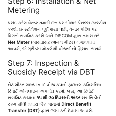
Step 6: Installation & Net
Metering
પસંદ કરેલ વેન્ડર તમારી છત પર સોલાર પેનલ્સ ઇન્સ્ટોલ
કરશે. ઇન્સ્ટોલેશન પૂર્ણ થયા પછી, વેન્ડર પોર્ટલ પર
વિગતો સબમિટ કરશે અને DISCOM દ્વારા તમારા ઘરે
Net Meter
(બાયડાયરેક્શનલ મીટર) લગાવવામાં
આવશે, જે ગ્રીડમાં મોકલેલી વીજળીનો હિસાબ રાખશે.
Step 7: Inspection &
Subsidy Receipt via DBT
નેટ મીટર લાગ્યા બાદ વીજ કંપની ફાઇનલ કમિશનિંગ
રિપોર્ટ ઓનલાઇન અપલોડ કરશે. બસ, આ રિપોર્ટ
સબમિટ થયાના
૧૫ થી ૩૦ દિવસની અંદર
સબસિડીની
રકમ સીધી તમારા બેંક ખાતામાં
Direct Benefit
Transfer (DBT)
દ્વારા જમા કરી દેવામાં આવશે.