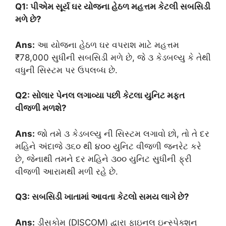
Q1: પીએમ સૂર્ય ઘર યોજના હેઠળ મહત્તમ કેટલી સબસિડી
મળે છે?
Ans:
આ યોજના હેઠળ ઘર વપરાશ માટે મહત્તમ
₹78,000 સુધીની સબસિડી મળે છે, જે ૩ કેડબલ્યુ કે તેથી
વધુની સિસ્ટમ પર ઉપલબ્ધ છે.
Q2: સોલાર પેનલ લગાવ્યા પછી કેટલા યુનિટ મફત
વીજળી મળશે?
Ans:
જો તમે ૩ કેડબલ્યુ ની સિસ્ટમ લગાવો છો, તો તે દર
મહિને અંદાજે ૩૬૦ થી ૪૦૦ યુનિટ વીજળી જનરેટ કરે
છે, જેનાથી તમને દર મહિને ૩૦૦ યુનિટ સુધીની ફ્રી
વીજળી આરામથી મળી રહે છે.
Q3: સબસિડી ખાતામાં આવતા કેટલો સમય લાગે છે?
Ans:
ડીસકોમ (DISCOM) દ્વારા ફાઇનલ ઇન્સ્પેક્શન