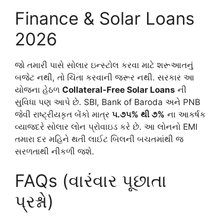
Finance & Solar Loans
2026
જો તમારી પાસે સોલાર ઇન્સ્ટોલ કરવા માટે શરૂઆતનું
બજેટ નથી, તો ચિંતા કરવાની જરૂર નથી. સરકાર આ
યોજના હેઠળ
Collateral-Free Solar Loans
ની
સુવિધા પણ આપે છે. SBI, Bank of Baroda અને PNB
જેવી રાષ્ટ્રીયકૃત બેંકો માત્ર
૫.૭૫% થી ૭%
ના આકર્ષક
વ્યાજદરે સોલાર લોન પ્રોવાઇડ કરે છે. આ લોનનો EMI
તમારા દર મહિને થતી લાઈટ બિલની બચતમાંથી જ
સરળતાથી નીકળી જશે.
FAQs (વારંવાર પૂછાતા
પ્રશ્નો)