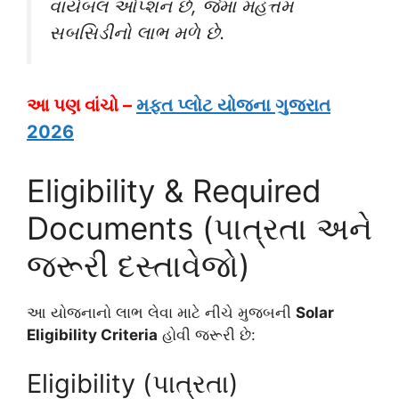
વાયેબલ ઓપ્શન છે, જેમાં મહત્તમ
સબસિડીનો લાભ મળે છે.
આ પણ વાંચો –
મફત પ્લોટ યોજના ગુજરાત
2026
Eligibility & Required
Documents (પાત્રતા અને
જરૂરી દસ્તાવેજો)
આ યોજનાનો લાભ લેવા માટે નીચે મુજબની
Solar
Eligibility Criteria
હોવી જરૂરી છે:
Eligibility (પાત્રતા)