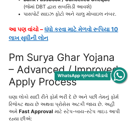
(જેમાં DBT દ્વારા સબસિડી આવશે)
પાસપોર્ટ સાઇઝ ફોટો અને ચાલુ મોબાઇલ નંબર.
આ પણ વાંચો –
ધંધો કરવા માટે મેળવો રૂપિયા 10
લાખ સુધીની લોન
Pm Surya Ghar Yojana
– Advanced / Improved
WhatsApp ગ્રુપમાં જોડાવો
Apply Process
ઘણા લોકો સાદી રીતે ફોર્મ ભરી દે છે અને પછી તેમનું ફોર્મ
રિજેક્ટ થાય છે અથવા પ્રોસેસ અટકી જાય છે. અહીં
અમે
Fast Approval
માટે સ્ટેપ-બાય-સ્ટેપ ગાઇડ આપી
રહ્યા છીએ: