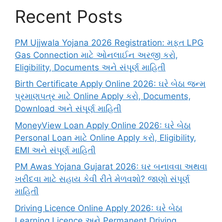
Recent Posts
PM Ujjwala Yojana 2026 Registration: મફત LPG
Gas Connection માટે ઓનલાઈન અરજી કરો,
Eligibility, Documents અને સંપૂર્ણ માહિતી
Birth Certificate Apply Online 2026: ઘરે બેઠા જન્મ
પ્રમાણપત્ર માટે Online Apply કરો, Documents,
Download અને સંપૂર્ણ માહિતી
MoneyView Loan Apply Online 2026: ઘરે બેઠા
Personal Loan માટે Online Apply કરો, Eligibility,
EMI અને સંપૂર્ણ માહિતી
PM Awas Yojana Gujarat 2026: ઘર બનાવવા અથવા
ખરીદવા માટે સહાય કેવી રીતે મેળવશો? જાણો સંપૂર્ણ
માહિતી
Driving Licence Online Apply 2026: ઘરે બેઠા
Learning Licence અને Permanent Driving