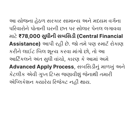
આ યોજના હેઠળ સરકાર સામાન્ય અને મધ્યમ વર્ગના
પરિવારોને પોતાની ઘરની છત પર સોલાર પેનલ લગાવવા
માટે
₹78,000 સુધીની સબસિડી (Central Financial
Assistance)
આપી રહી છે. જો તમે પણ સ્માર્ટ રોકાણ
કરીને લાઈટ બિલ શૂન્ય કરવા માંગો છો, તો આ
આર્ટિકલને અંત સુધી વાંચો, કારણ કે આમાં અમે
Advanced Apply Process
, સબસિડીનું માળખું અને
કેટલીક એવી ગુપ્ત ટિપ્સ જણાવીશું જેનાથી તમારી
એપ્લિકેશન ક્યારેય રિજેક્ટ નહીં થાય.