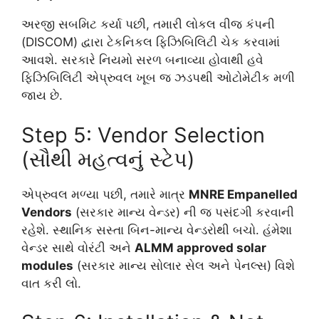
અરજી સબમિટ કર્યા પછી, તમારી લોકલ વીજ કંપની
(DISCOM) દ્વારા ટેકનિકલ ફિઝિબિલિટી ચેક કરવામાં
આવશે. સરકારે નિયમો સરળ બનાવ્યા હોવાથી હવે
ફિઝિબિલિટી એપ્રુવલ ખૂબ જ ઝડપથી ઓટોમેટીક મળી
જાય છે.
Step 5: Vendor Selection
(સૌથી મહત્વનું સ્ટેપ)
એપ્રુવલ મળ્યા પછી, તમારે માત્ર
MNRE Empanelled
Vendors
(સરકાર માન્ય વેન્ડર) ની જ પસંદગી કરવાની
રહેશે. સ્થાનિક સસ્તા બિન-માન્ય વેન્ડરોથી બચો. હંમેશા
વેન્ડર સાથે વોરંટી અને
ALMM approved solar
modules
(સરકાર માન્ય સોલાર સેલ અને પેનલ્સ) વિશે
વાત કરી લો.