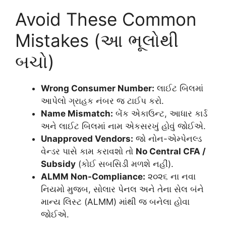
Avoid These Common
Mistakes (આ ભૂલોથી
બચો)
Wrong Consumer Number:
લાઈટ બિલમાં
આપેલો ગ્રાહક નંબર જ ટાઈપ કરો.
Name Mismatch:
બેંક એકાઉન્ટ, આધાર કાર્ડ
અને લાઈટ બિલમાં નામ એકસરખું હોવું જોઈએ.
Unapproved Vendors:
જો નોન-એમ્પેનલ્ડ
વેન્ડર પાસે કામ કરાવશો તો
No Central CFA /
Subsidy
(કોઈ સબસિડી મળશે નહીં).
ALMM Non-Compliance:
૨૦૨૬ ના નવા
નિયમો મુજબ, સોલાર પેનલ અને તેના સેલ બંને
માન્ય લિસ્ટ (ALMM) માંથી જ બનેલા હોવા
જોઈએ.