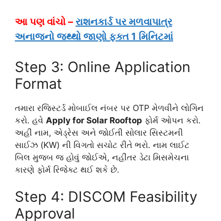
આ પણ વાંચો –
રાશનકાર્ડ પર મળવાપાત્ર
અનાજનો જથ્થો જાણો ફક્ત 1 મિનિટમાં
Step 3: Online Application
Format
તમારા રજિસ્ટર્ડ મોબાઈલ નંબર પર OTP મેળવીને લોગિન
કરો. હવે
Apply for Solar Rooftop
ફોર્મ ઓપન કરો.
અહીં નામ, એડ્રેસ અને જોઈતી સોલાર સિસ્ટમની
સાઈઝ (KW) ની વિગતો સચોટ રીતે ભરો. નામ લાઈટ
બિલ મુજબ જ હોવું જોઈએ, નહીંતર ડેટા મિસમેચના
કારણે ફોર્મ રિજેક્ટ થઈ શકે છે.
Step 4: DISCOM Feasibility
Approval