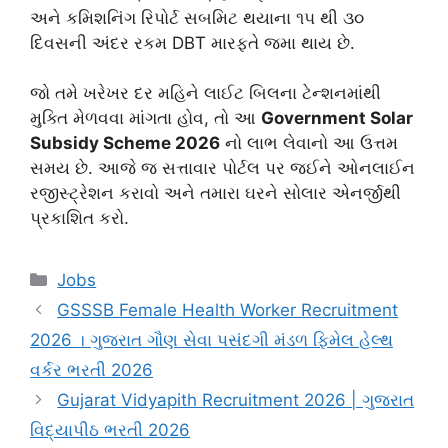
અને કમિશનિંગ રિપોર્ટ સબમિટ થયાના ૧૫ થી ૩૦
દિવસની અંદર રકમ DBT મારફતે જમા થાય છે.
જો તમે ખરેખર દર મહિને લાઈટ બિલના ટેન્શનમાંથી
મુક્તિ મેળવવા માંગતા હોવ, તો આ
Government Solar
Subsidy Scheme 2026
નો લાભ લેવાનો આ ઉત્તમ
સમય છે. આજે જ સત્તાવાર પોર્ટલ પર જઈને ઓનલાઈન
રજીસ્ટ્રેશન કરાવો અને તમારા ઘરને સોલાર એનર્જીથી
પ્રકાશિત કરો.
Categories
Jobs
GSSSB Female Health Worker Recruitment
2026 । ગુજરાત ગૌણ સેવા પસંદગી મંડળ ફિમેલ હેલ્થ
વર્કર ભરતી 2026
Gujarat Vidyapith Recruitment 2026 | ગુજરાત
વિદ્યાપીઠ ભરતી 2026