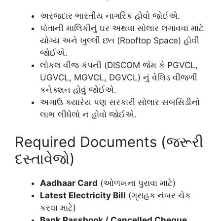
અરજદાર ભારતીય નાગરિક હોવો જોઈએ.
પોતાની માલિકીનું ઘર અથવા સોલાર લગાવવા માટે
યોગ્ય અને ખુલ્લી છત (Rooftop Space) હોવી
જોઈએ.
લોકલ વીજ કંપની (DISCOM જેમ કે PGVCL,
UGVCL, MGVCL, DGVCL) નું વેલિડ વીજળી
કનેક્શન હોવું જોઈએ.
અગાઉ ક્યારેય પણ સરકારી સોલાર સબસિડીનો
લાભ લીધેલો ન હોવો જોઈએ.
Required Documents (જરૂરી
દસ્તાવેજો)
Aadhaar Card
(ઓળખના પુરાવા માટે)
Latest Electricity Bill
(ગ્રાહક નંબર ચેક
કરવા માટે)
Bank Passbook / Cancelled Cheque