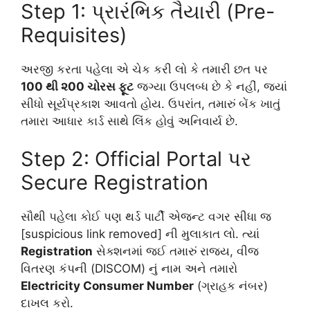
Step 1: પ્રારંભિક તૈયારી (Pre-
Requisites)
અરજી કરતા પહેલા એ ચેક કરી લો કે તમારી છત પર
100 થી ૨00 ચોરસ ફૂટ
જગ્યા ઉપલબ્ધ છે કે નહીં, જ્યાં
સીધો સૂર્યપ્રકાશ આવતો હોય. ઉપરાંત, તમારું બેંક ખાતું
તમારા આધાર કાર્ડ સાથે લિંક હોવું અનિવાર્ય છે.
Step 2: Official Portal પર
Secure Registration
સૌથી પહેલા કોઈ પણ થર્ડ પાર્ટી એજન્ટ વગર સીધા જ
[suspicious link removed] ની મુલાકાત લો. ત્યાં
Registration
સેક્શનમાં જઈ તમારું રાજ્ય, વીજ
વિતરણ કંપની (DISCOM) નું નામ અને તમારો
Electricity Consumer Number
(ગ્રાહક નંબર)
દાખલ કરો.