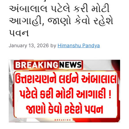
અંબાલાલ પટેલે કરી મોટી
આગાહી, જાણો કેવો રહેશે
પવન
January 13, 2026
by
Himanshu Pandya