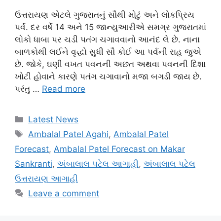
ઉત્તરાયણ એટલે ગુજરાતનું સૌથી મોટું અને લોકપ્રિય
પર્વ. દર વર્ષે 14 અને 15 જાન્યુઆરીએ સમગ્ર ગુજરાતમાં
લોકો ધાબા પર ચડી પતંગ ચગાવવાનો આનંદ લે છે. નાના
બાળકોથી લઈને વૃદ્ધો સુધી સૌ કોઈ આ પર્વની રાહ જુએ
છે. જોકે, ઘણી વખત પવનની અછત અથવા પવનની દિશા
ખોટી હોવાને કારણે પતંગ ચગાવાનો મજા બગડી જાય છે.
પરંતુ …
Read more
Categories
Latest News
Tags
Ambalal Patel Agahi
,
Ambalal Patel
Forecast
,
Ambalal Patel Forecast on Makar
Sankranti
,
અંબાલાલ પટેલ આગાહી
,
અંબાલાલ પટેલ
ઉત્તરાયણ આગાહી
Leave a comment