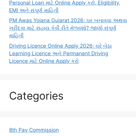
Personal Loan માટે Online Apply કરો, Eligibility,
EMI અને સંપૂર્ણ માહિતી
PM Awas Yojana Gujarat 2026: ઘર બનાવવા અથવા
ખરીદવા માટે સહાય કેવી રીતે મેળવશો? જાણો સંપૂર્ણ
માહિતી
Driving Licence Online Apply 2026: ઘરે બેઠા
Learning Licence અને Permanent Driving
Licence માટે Online Apply કરો
Categories
8th Pay Commission