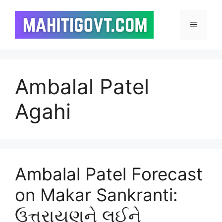
Skip
to
Menu
content
Ambalal Patel
Agahi
Ambalal Patel Forecast
on Makar Sankranti:
ઉત્તરાયણને લઈને