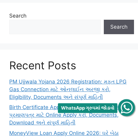
Search
Search
Recent Posts
PM Ujjwala Yojana 2026 Registration: મફત LPG
Gas Connection માટે ઓનલાઈન અરજી કરો,
Eligibility, Documents અને સંપૂર્ણ માહિતી
Birth Certificate Apply Online 2026: ઘરે બેઠા જન્મ
WhatsApp ગ્રુપમાં જોડાવો
પ્રમાણપત્ર માટે Online Apply કરો, Documents,
Download અને સંપૂર્ણ માહિતી
MoneyView Loan Apply Online 2026: ઘરે બેઠા