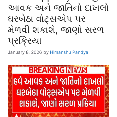
આવક અને જાતિનો દાખલો
ઘરબેઠા વોટ્સએપ પર
મેળવી શકાશે, જાણો સરળ
પ્રક્રિયા
January 8, 2026
by
Himanshu Pandya