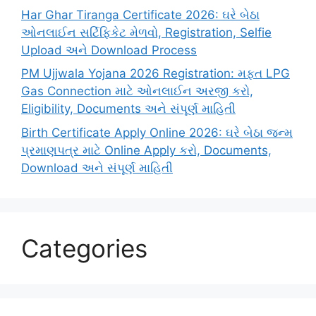
Har Ghar Tiranga Certificate 2026: ઘરે બેઠા
ઓનલાઈન સર્ટિફિકેટ મેળવો, Registration, Selfie
Upload અને Download Process
PM Ujjwala Yojana 2026 Registration: મફત LPG
Gas Connection માટે ઓનલાઈન અરજી કરો,
Eligibility, Documents અને સંપૂર્ણ માહિતી
Birth Certificate Apply Online 2026: ઘરે બેઠા જન્મ
પ્રમાણપત્ર માટે Online Apply કરો, Documents,
Download અને સંપૂર્ણ માહિતી
Categories