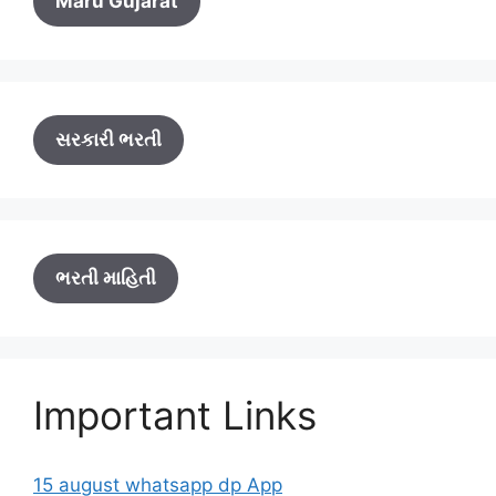
Maru Gujarat
સરકારી ભરતી
ભરતી માહિતી
Important Links
15 august whatsapp dp App