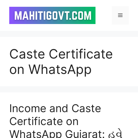
Skip
to
Menu
content
Caste Certificate
on WhatsApp
Income and Caste
Certificate on
WhatsApp Gujarat: હવે