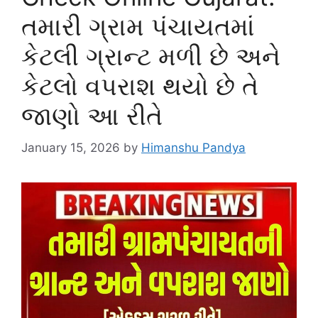
તમારી ગ્રામ પંચાયતમાં
કેટલી ગ્રાન્ટ મળી છે અને
કેટલો વપરાશ થયો છે તે
જાણો આ રીતે
January 15, 2026
by
Himanshu Pandya