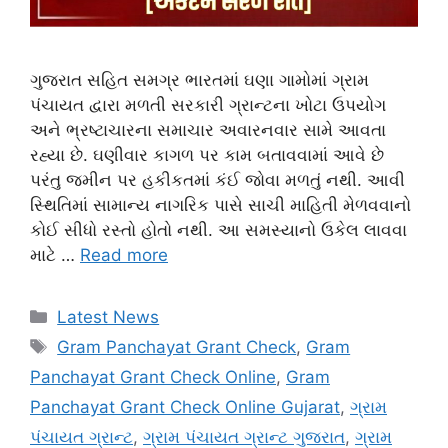
ગુજરાત સહિત સમગ્ર ભારતમાં ઘણા ગામોમાં ગ્રામ
પંચાયત દ્વારા મળતી સરકારી ગ્રાન્ટના ખોટા ઉપયોગ
અને ભ્રષ્ટાચારના સમાચાર અવારનવાર સામે આવતા
રહ્યા છે. ઘણીવાર કાગળ પર કામ બતાવવામાં આવે છે
પરંતુ જમીન પર હકીકતમાં કંઈ જોવા મળતું નથી. આવી
સ્થિતિમાં સામાન્ય નાગરિક પાસે સાચી માહિતી મેળવવાનો
કોઈ સીધો રસ્તો હોતો નથી. આ સમસ્યાનો ઉકેલ લાવવા
માટે …
Read more
Categories
Latest News
Tags
Gram Panchayat Grant Check
,
Gram
Panchayat Grant Check Online
,
Gram
Panchayat Grant Check Online Gujarat
,
ગ્રામ
પંચાયત ગ્રાન્ટ
,
ગ્રામ પંચાયત ગ્રાન્ટ ગુજરાત
,
ગ્રામ