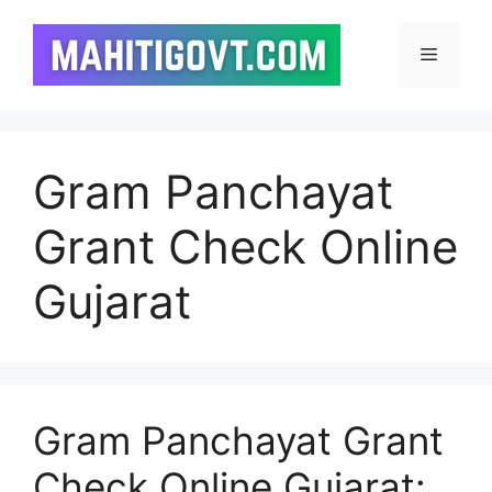
Skip
to
Menu
content
Gram Panchayat
Grant Check Online
Gujarat
Gram Panchayat Grant
Check Online Gujarat: