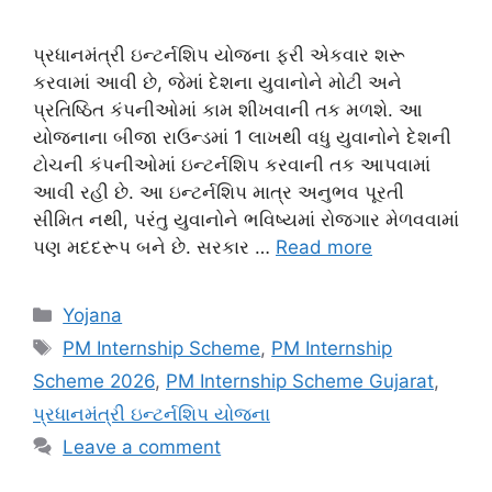
પ્રધાનમંત્રી ઇન્ટર્નશિપ યોજના ફરી એકવાર શરૂ
કરવામાં આવી છે, જેમાં દેશના યુવાનોને મોટી અને
પ્રતિષ્ઠિત કંપનીઓમાં કામ શીખવાની તક મળશે. આ
યોજનાના બીજા રાઉન્ડમાં 1 લાખથી વધુ યુવાનોને દેશની
ટોચની કંપનીઓમાં ઇન્ટર્નશિપ કરવાની તક આપવામાં
આવી રહી છે. આ ઇન્ટર્નશિપ માત્ર અનુભવ પૂરતી
સીમિત નથી, પરંતુ યુવાનોને ભવિષ્યમાં રોજગાર મેળવવામાં
પણ મદદરૂપ બને છે. સરકાર …
Read more
Categories
Yojana
Tags
PM Internship Scheme
,
PM Internship
Scheme 2026
,
PM Internship Scheme Gujarat
,
પ્રધાનમંત્રી ઇન્ટર્નશિપ યોજના
Leave a comment