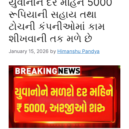
યુવાનોને દર મહિને 5000
રૂપિયાની સહાય તથા
ટોચની કંપનીઓમાં કામ
શીખવાની તક મળે છે
January 15, 2026
by
Himanshu Pandya