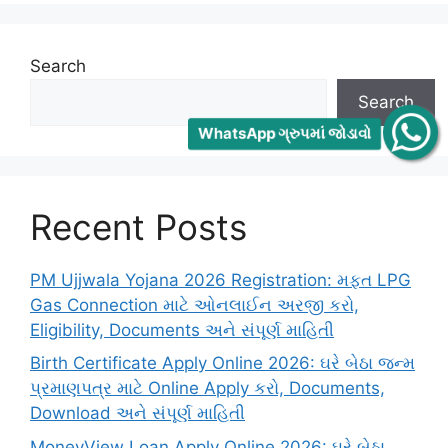
Search
Search
WhatsApp ગ્રુપમાં જોડાવો
Recent Posts
PM Ujjwala Yojana 2026 Registration: મફત LPG
Gas Connection માટે ઓનલાઈન અરજી કરો,
Eligibility, Documents અને સંપૂર્ણ માહિતી
Birth Certificate Apply Online 2026: ઘરે બેઠા જન્મ
પ્રમાણપત્ર માટે Online Apply કરો, Documents,
Download અને સંપૂર્ણ માહિતી
MoneyView Loan Apply Online 2026: ઘરે બેઠા