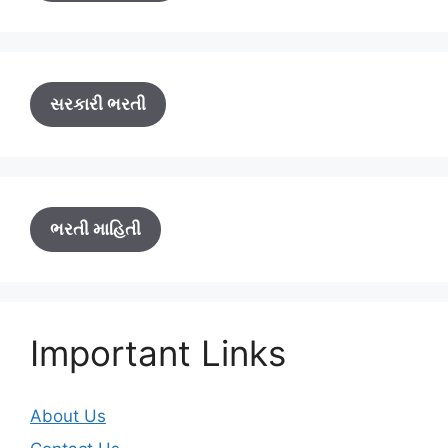
સરકારી ભરતી
ભરતી માહિતી
Important Links
About Us