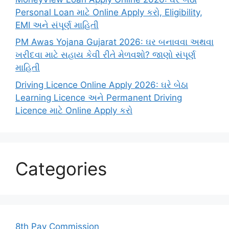
Personal Loan માટે Online Apply કરો, Eligibility,
EMI અને સંપૂર્ણ માહિતી
PM Awas Yojana Gujarat 2026: ઘર બનાવવા અથવા
ખરીદવા માટે સહાય કેવી રીતે મેળવશો? જાણો સંપૂર્ણ
માહિતી
Driving Licence Online Apply 2026: ઘરે બેઠા
Learning Licence અને Permanent Driving
Licence માટે Online Apply કરો
Categories
8th Pay Commission