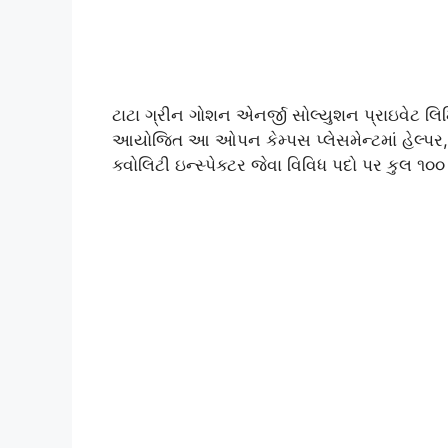
ટાટા ગ્રીન ગોશન એનર્જી સોલ્યુશન પ્રાઇવેટ લિમિટ
આયોજિત આ ઓપન કેમ્પસ પ્લેસમેન્ટમાં હેલ્પર,
ક્વોલિટી ઇન્સ્પેક્ટર જેવા વિવિધ પદો પર કુલ 