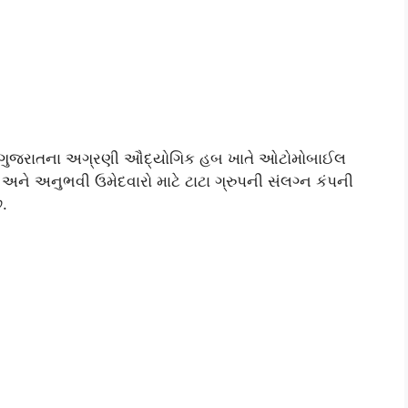
 ગુજરાતના અગ્રણી ઔદ્યોગિક હબ ખાતે ઓટોમોબાઈલ
સ અને અનુભવી ઉમેદવારો માટે ટાટા ગ્રુપની સંલગ્ન કંપની
ે.