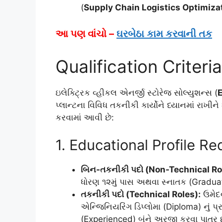
(
Supply Chain Logistics Optimiza
આ પણ વાંચો –
ઘરબેઠા કામ કરવાની તક
Qualification Criteri
ઇલેક્ટ્રિક વ્હીકલ એનર્જી સ્ટોરેજ સોલ્યુશન્સ (
E
પ્લાન્ટના વિવિધ તકનીકી કાર્યોને ધ્યાનમાં રાખીન
કરવામાં આવી છે:
1. Educational Profile R
બિન-તકનીકી પદો (Non-Technical Ro
ધોરણ ૧૨મું પાસ અથવા સ્નાતક (Graduat
તકનીકી પદો (Technical Roles):
ઉમેદવ
એન્જિનિયરિંગ ડિપ્લોમા (Diploma) નું પ
(Experienced) બંને અરજી કરવા પાત્ર છ