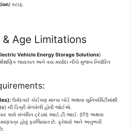
tion
) સ્ટાફ.
a & Age Limitations
lectric Vehicle Energy Storage Solutions
)
ે શૈક્ષણિક લાયકાત અને વય મર્યાદા નીચે મુજબ નિર્ધારિત
equirements:
les):
ઉમેદવારે કોઈપણ માન્ય બોર્ડ અથવા યુનિવર્સિટીમાંથી
e) ની ડિગ્રી મેળવેલી હોવી જોઈએ.
ાર પાસે સંબંધિત ટ્રેડમાં આઈ.ટી.આઈ. (ITI) અથવા
્રમાણપત્ર હોવું ફરજિયાત છે. ફ્રેશર્સ અને અનુભવી
ે.