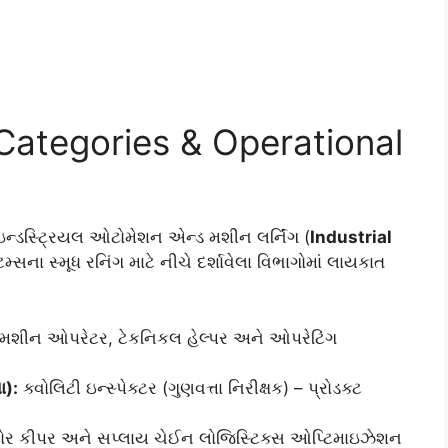
ategories & Operational
ન્ડસ્ટ્રિયલ ઓટોમેશન એન્ડ મશીન લર્નિંગ (
Industrial
ટમ્સના સ્મૂધ રનિંગ માટે નીચે દર્શાવેલા વિભાગોમાં લાયકાત
મશીન ઓપરેટર, ટેકનિકલ હેલ્પર અને ઓપરેટિંગ
ા):
ક્વોલિટી ઇન્સ્પેક્ટર (ગુણવત્તા નિરીક્ષક) – પ્રોડક્ટ
ટોર કીપર અને સપ્લાય ચેઈન લોજિસ્ટિક્સ ઓપ્ટિમાઇઝેશન