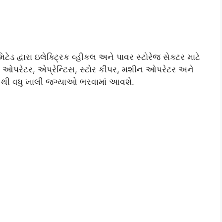
ેડ દ્વારા ઇલેક્ટ્રિક વ્હીકલ અને પાવર સ્ટોરેજ સેક્ટર માટે
 ઓપરેટર, એપ્રેન્ટિસ, સ્ટોર કીપર, મશીન ઓપરેટર અને
૧૦૦ થી વધુ ખાલી જગ્યાઓ ભરવામાં આવશે.