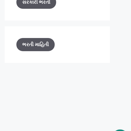
સરકારી ભરતી
ભરતી માહિતી