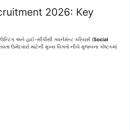
cruitment 2026: Key
ન્ટિંગ અને હાઈ-સીપીસી ગવર્નમેન્ટ કરિયર્સ (
Social
રાવતા ઉમેદવારો માટેની મુખ્ય વિગતો નીચે મુજબના કોષ્ટકમાં