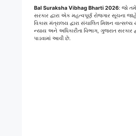
Bal Suraksha Vibhag Bharti 2026
: જો તમે
સરકાર દ્વારા એક મહત્વપૂર્ણ રોજગાર સૂચના જ
વિકાસ મંત્રાલય દ્વારા સંચાલિત મિશન વાત્સલ્
ન્યાય અને અધિકારીતા વિભાગ, ગુજરાત સરકાર દ્
પાડવામાં આવી છે.