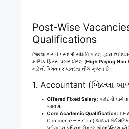
Post-Wise Vacancie
Qualifications
જિલ્લા ભરતી પસંદગી સમિતિ પાટણ દ્વારા ઉમેદ
માસિક ફિક્સ પગાર ધોરણ (
High Paying Non P
માટેની વિગતવાર પાત્રતા નીચે મુજબ છે:
1. Accountant (જિલ્લા બા
Offered Fixed Salary:
પસંદગી પામેલા
આવશે.
Core Academic Qualification:
માન્ય
Commerce – B.Com) અથવા મેથેમેટિક્
પ્રોફાઇલ પબ્લિક સેક્ટર એકાઉન્ટિંગ પ્લેસ