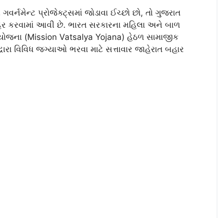
 ગવર્નમેન્ટ પ્રોજેક્ટ્સમાં જોડાવા ઈચ્છો છો, તો ગુજરાત
ાહેર કરવામાં આવી છે. ભારત સરકારના મહિલા અને બાળ
ય યોજના (Mission Vatsalya Yojana) હેઠળ સામાજીક
વારા વિવિધ જગ્યાઓ ભરવા માટે સત્તાવાર જાહેરાત બહાર