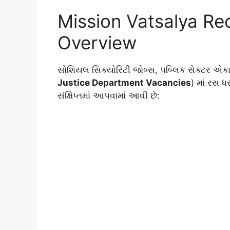
Mission Vatsalya Re
Overview
સોશિયલ સિક્યોરિટી જોબ્સ, પબ્લિક સેક્ટર એકાઉ
Justice Department Vacancies
) માં રસ ધ
સંક્ષિપ્તમાં આપવામાં આવી છે: