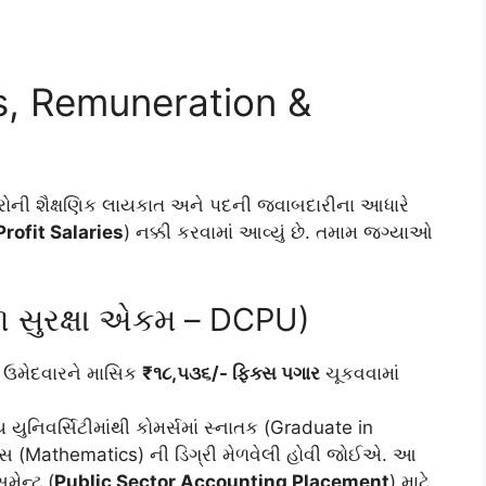
s, Remuneration &
વારોની શૈક્ષણિક લાયકાત અને પદની જવાબદારીના આધારે
rofit Salaries
) નક્કી કરવામાં આવ્યું છે. તમામ જગ્યાઓ
ળ સુરક્ષા એકમ – DCPU)
 ઉમેદવારને માસિક
₹૧૮,૫૩૬/- ફિક્સ પગાર
ચૂકવવામાં
 યુનિવર્સિટીમાંથી કોમર્સમાં સ્નાતક (Graduate in
સ (Mathematics) ની ડિગ્રી મેળવેલી હોવી જોઈએ. આ
મેન્ટ (
Public Sector Accounting Placement
) માટે