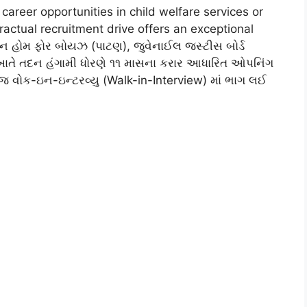
 career opportunities in child welfare services or
ractual recruitment drive offers an exceptional
રન હોમ ફોર બોયઝ (પાટણ), જુવેનાઈલ જસ્ટીસ બોર્ડ
ખાતે તદન હંગામી ધોરણે ૧૧ માસના કરાર આધારિત ઓપનિંગ
 જ વોક-ઇન-ઇન્ટરવ્યુ (Walk-in-Interview) માં ભાગ લઈ