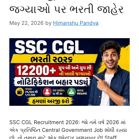
જગ્યાઓ પર ભરતી જાહેર
May 22, 2026
by
Himanshu Pandya
SSC CGL Recruitment 2026: જો તમે વર્ષ 2026 માં
એક પ્રતિષ્ઠિત Central Government Job શોધી રહ્યા
છો, તો તમારા માટે એક જોરદાર ખુશખબર છે! Staff