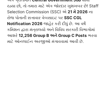
રહ્યા છો, તો તમારા માટે એક જોરદાર ખુશખબર છે! Staff
Selection Commission (SSC) એ
21 મે 2026
ના
રોજ પોતાની સત્તાવાર વેબસાઇટ પર
SSC CGL
Notification 2026
જાહેર કરી દીધું છે. આ વર્ષે
કમિશન દ્વારા મંત્રાલયો અને વિવિધ સરકારી વિભાગોમાં
આશરે
12,256 Group B અને Group C Posts
ભરવા
માટે ઓનલાઈન અરજીઓ મંગાવવામાં આવી છે.