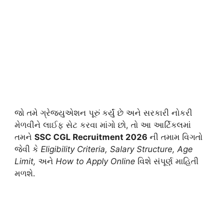
જો તમે ગ્રેજ્યુએશન પૂરું કર્યું છે અને સરકારી નોકરી
મેળવીને લાઈફ સેટ કરવા માંગો છો, તો આ આર્ટિકલમાં
તમને
SSC CGL Recruitment 2026
ની તમામ વિગતો
જેવી કે
Eligibility Criteria, Salary Structure, Age
Limit,
અને
How to Apply Online
વિશે સંપૂર્ણ માહિતી
મળશે.