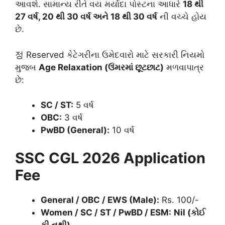
આવશે. સામાન્ય રીતે વય મર્યાદા પોસ્ટના આધારે
18 થી
27 વર્ષ, 20 થી 30 વર્ષ અને 18 થી 30 વર્ષ
ની વચ્ચે હોય
છે.
정 Reserved કેટેગરીના ઉમેદવારો માટે સરકારી નિયમો
મુજબ
Age Relaxation (ઉંમરમાં છૂટછાટ)
મળવાપાત્ર
છે:
SC / ST:
5 વર્ષ
OBC:
3 વર્ષ
PwBD (General):
10 વર્ષ
SSC CGL 2026 Application
Fee
General / OBC / EWS (Male):
Rs. 100/-
Women / SC / ST / PwBD / ESM:
Nil (કોઈ
ફી નથી)