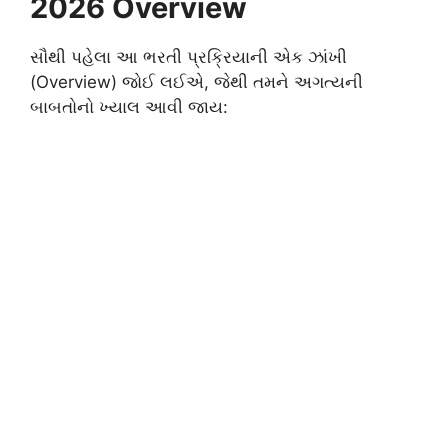
2026 Overview
સૌથી પહેલા આ ભરતી પ્રક્રિયાની એક ઝાંખી
(Overview) જોઈ લઈએ, જેથી તમને અગત્યની
બાબતોનો ખ્યાલ આવી જાય: