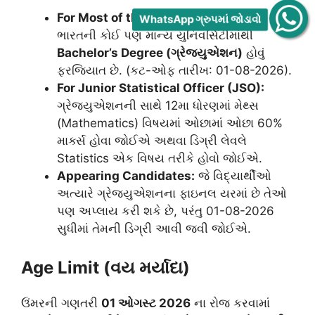
For Most of the Posts:
ઉમેદવાર પાસે
WhatsApp ગ્રુપમાં જોડાવો
ભારતની કોઈ પણ માન્ય યુનિવર્સિટીમાંથી
Bachelor’s Degree (ગ્રેજ્યુએશન)
હોવું
ફરજિયાત છે. (કટ-ઓફ તારીખ: 01-08-2026).
For Junior Statistical Officer (JSO):
ગ્રેજ્યુએશનની સાથે 12મા ધોરણમાં મેથ્સ
(Mathematics) વિષયમાં ઓછામાં ઓછા 60%
માર્ક્સ હોવા જોઈએ અથવા ડિગ્રી લેવલે
Statistics એક વિષય તરીકે હોવો જોઈએ.
Appearing Candidates:
જે વિદ્યાર્થીઓ
અત્યારે ગ્રેજ્યુએશનના ફાઇનલ યરમાં છે તેઓ
પણ અપ્લાય કરી શકે છે, પરંતુ 01-08-2026
સુધીમાં તેમની ડિગ્રી આવી જવી જોઈએ.
Age Limit (વય મર્યાદા)
ઉંમરની ગણતરી
01 ઓગસ્ટ 2026
ના રોજ કરવામાં