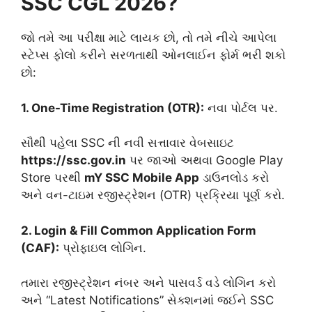
SSC CGL 2026?
જો તમે આ પરીક્ષા માટે લાયક છો, તો તમે નીચે આપેલા
સ્ટેપ્સ ફોલો કરીને સરળતાથી ઓનલાઈન ફોર્મ ભરી શકો
છો:
1. One-Time Registration (OTR):
નવા પોર્ટલ પર.
સૌથી પહેલા SSC ની નવી સત્તાવાર વેબસાઇટ
https://ssc.gov.in
પર જાઓ અથવા Google Play
Store પરથી
mY SSC Mobile App
ડાઉનલોડ કરો
અને વન-ટાઇમ રજીસ્ટ્રેશન (OTR) પ્રક્રિયા પૂર્ણ કરો.
2. Login & Fill Common Application Form
(CAF):
પ્રોફાઇલ લોગિન.
તમારા રજીસ્ટ્રેશન નંબર અને પાસવર્ડ વડે લોગિન કરો
અને “Latest Notifications” સેક્શનમાં જઈને SSC