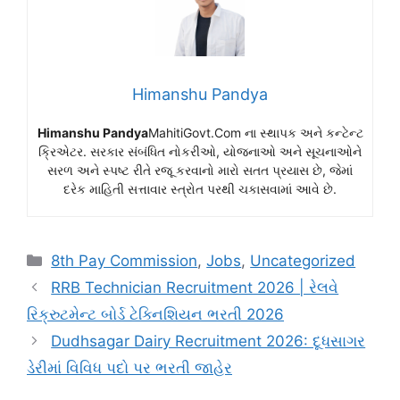
Himanshu Pandya
Himanshu Pandya
MahitiGovt.Com ના સ્થાપક અને કન્ટેન્ટ
ક્રિએટર. સરકાર સંબંધિત નોકરીઓ, યોજનાઓ અને સૂચનાઓને
સરળ અને સ્પષ્ટ રીતે રજૂ કરવાનો મારો સતત પ્રયાસ છે, જેમાં
દરેક માહિતી સત્તાવાર સ્ત્રોત પરથી ચકાસવામાં આવે છે.
Categories
8th Pay Commission
,
Jobs
,
Uncategorized
RRB Technician Recruitment 2026 | રેલવે
રિક્રુટમેન્ટ બોર્ડ ટેક્નિશિયન ભરતી 2026
Dudhsagar Dairy Recruitment 2026: દૂધસાગર
ડેરીમાં વિવિધ પદો પર ભરતી જાહેર