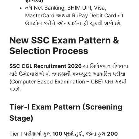
તમે Net Banking, BHIM UPI, Visa,
MasterCard અથવા RuPay Debit Card નો
ઉપયોગ કરીને ઓનલાઈન ફી ચૂકવી શકો છો.
New SSC Exam Pattern &
Selection Process
SSC CGL Recruitment 2026
માં સિલેક્શન મેળવવા
માટે ઉમેદવારોએ બે તબક્કાની કમ્પ્યુટર આધારિત પરીક્ષા
(Computer Based Examination – CBE) પાસ કરવી
પડશે.
Tier-I Exam Pattern (Screening
Stage)
Tier-I પરીક્ષામાં કુલ
100 પ્રશ્નો
હશે, જેના કુલ
200