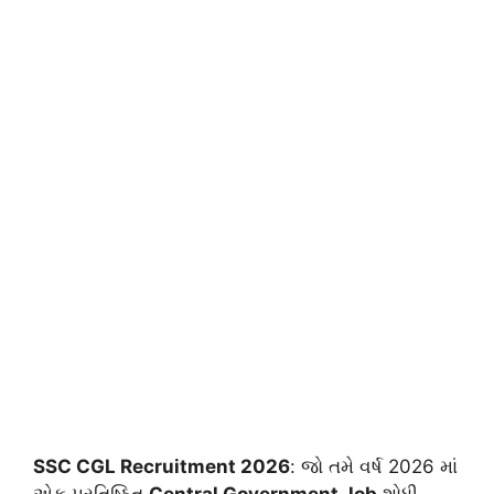
SSC CGL Recruitment 2026
: જો તમે વર્ષ 2026 માં
એક પ્રતિષ્ઠિત
Central Government Job
શોધી