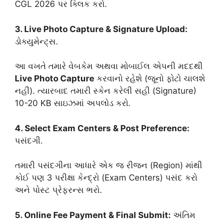
CGL 2026 પર ક્લિક કરો.
3. Live Photo Capture & Signature Upload:
ડોક્યુમેન્ટ્સ.
આ વખતે તમારે વેબકેમ અથવા મોબાઈલ એપની મદદથી
Live Photo Capture
કરવાનો રહેશે (જૂનો ફોટો ચાલશે
નહીં). ત્યારબાદ તમારી સ્કેન કરેલી સહી (Signature)
10-20 KB સાઇઝમાં અપલોડ કરો.
4. Select Exam Centers & Post Preference:
પસંદગી.
તમારી પસંદગીના આધારે એક જ રીજન (Region) માંથી
કોઈ પણ 3 પરીક્ષા કેન્દ્રો (Exam Centers) પસંદ કરો
અને પોસ્ટ પ્રેફરન્સ ભરો.
5. Online Fee Payment & Final Submit:
અંતિમ