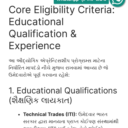
Core Eligibility Criteria:
Educational
Qualification &
Experience
આ ઔદ્યોગિક એપ્રેન્ટિસશીપ પ્રોગ્રામ્સ માટેના
નિર્ધારિત માપદંડો નીચે મુજબ રાખવામાં આવ્યા છે જે
ઉમેદવારોએ પૂર્ણ કરવાના રહેશે:
1. Educational Qualifications
(શૈક્ષણિક લાયકાત)
Technical Trades (ITI):
ઉમેદવાર ભારત
સરકાર દ્વારા માનયતા પ્રાપ્ત કોઈપણ સંસ્થામાંથી