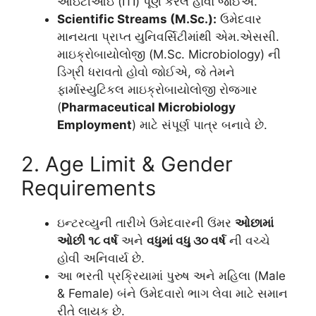
આઇટીઆઇ (ITI) પૂર્ણ કરેલ હોવો જોઈએ.
Scientific Streams (M.Sc.):
ઉમેદવાર
માનયતા પ્રાપ્ત યુનિવર્સિટીમાંથી એમ.એસસી.
માઇક્રોબાયોલોજી (M.Sc. Microbiology) ની
ડિગ્રી ધરાવતો હોવો જોઈએ, જે તેમને
ફાર્માસ્યુટિકલ માઇક્રોબાયોલોજી રોજગાર
(
Pharmaceutical Microbiology
Employment
) માટે સંપૂર્ણ પાત્ર બનાવે છે.
2. Age Limit & Gender
Requirements
ઇન્ટરવ્યુની તારીખે ઉમેદવારની ઉંમર
ઓછામાં
ઓછી ૧૮ વર્ષ
અને
વધુમાં વધુ ૩૦ વર્ષ
ની વચ્ચે
હોવી અનિવાર્ય છે.
આ ભરતી પ્રક્રિયામાં પુરુષ અને મહિલા (Male
& Female) બંને ઉમેદવારો ભાગ લેવા માટે સમાન
રીતે લાયક છે.