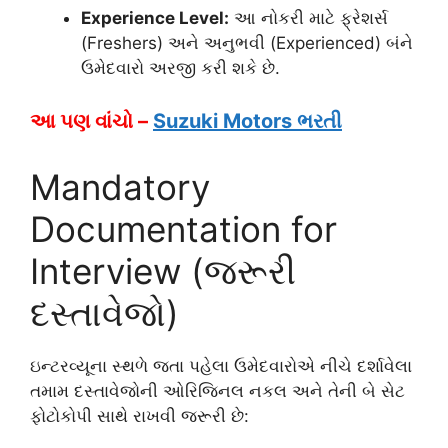
Experience Level:
આ નોકરી માટે ફ્રેશર્સ
(Freshers) અને અનુભવી (Experienced) બંને
ઉમેદવારો અરજી કરી શકે છે.
આ પણ વાંચો –
Suzuki Motors ભરતી
Mandatory
Documentation for
Interview (જરૂરી
દસ્તાવેજો)
ઇન્ટરવ્યૂના સ્થળે જતા પહેલા ઉમેદવારોએ નીચે દર્શાવેલા
તમામ દસ્તાવેજોની ઓરિજિનલ નકલ અને તેની બે સેટ
ફોટોકોપી સાથે રાખવી જરૂરી છે: