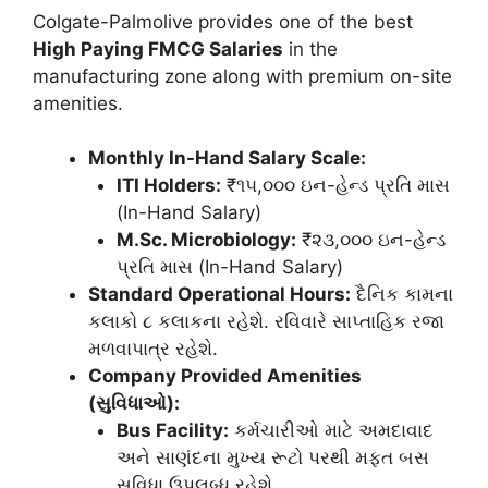
Colgate-Palmolive provides one of the best
High Paying FMCG Salaries
in the
manufacturing zone along with premium on-site
amenities.
Monthly In-Hand Salary Scale:
ITI Holders:
₹૧૫,૦૦૦ ઇન-હેન્ડ પ્રતિ માસ
(In-Hand Salary)
M.Sc. Microbiology:
₹૨૩,૦૦૦ ઇન-હેન્ડ
પ્રતિ માસ (In-Hand Salary)
Standard Operational Hours:
દૈનિક કામના
કલાકો ૮ કલાકના રહેશે. રવિવારે સાપ્તાહિક રજા
મળવાપાત્ર રહેશે.
Company Provided Amenities
(સુવિધાઓ):
Bus Facility:
કર્મચારીઓ માટે અમદાવાદ
અને સાણંદના મુખ્ય રૂટો પરથી મફત બસ
સુવિધા ઉપલબ્ધ રહેશે.