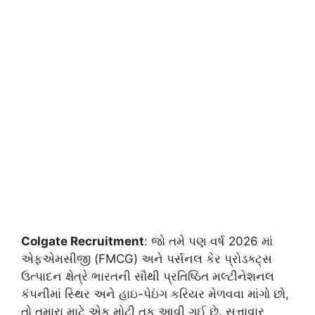
Colgate Recruitment
: જો તમે પણ વર્ષ 2026 માં
એફએમસીજી (FMCG) અને પર્સનલ કેર પ્રોડક્ટ્સ
ઉત્પાદન ક્ષેત્રે ભારતની સૌથી પ્રતિષ્ઠિત મલ્ટીનેશનલ
કંપનીમાં સ્થિર અને હાઇ-પેઇંગ કરિયર મેળવવા માંગો છો,
તો તમારા માટે એક મોટી તક આવી ગઈ છે. સત્તાવાર