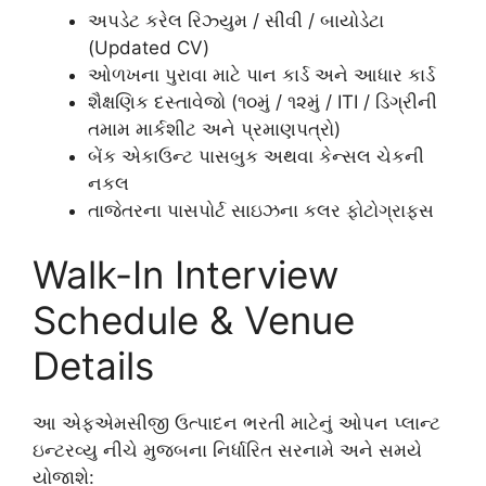
અપડેટ કરેલ રિઝ્યુમ / સીવી / બાયોડેટા
(Updated CV)
ઓળખના પુરાવા માટે પાન કાર્ડ અને આધાર કાર્ડ
શૈક્ષણિક દસ્તાવેજો (૧૦મું / ૧૨મું / ITI / ડિગ્રીની
તમામ માર્કશીટ અને પ્રમાણપત્રો)
બેંક એકાઉન્ટ પાસબુક અથવા કેન્સલ ચેકની
નકલ
તાજેતરના પાસપોર્ટ સાઇઝના કલર ફોટોગ્રાફ્સ
Walk-In Interview
Schedule & Venue
Details
આ એફએમસીજી ઉત્પાદન ભરતી માટેનું ઓપન પ્લાન્ટ
ઇન્ટરવ્યુ નીચે મુજબના નિર્ધારિત સરનામે અને સમયે
યોજાશે: