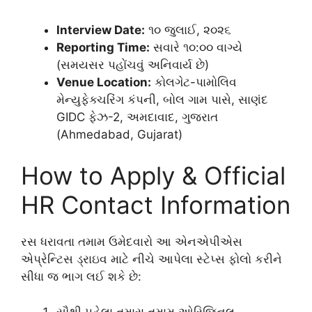
Interview Date:
૧૦ જુલાઈ, ૨૦૨૬
Reporting Time:
સવારે ૧૦:૦૦ વાગ્યે
(સમયસર પહોંચવું અનિવાર્ય છે)
Venue Location:
કોલગેટ-પામોલિવ
મેન્યુફેક્ચરિંગ કંપની, બોલ ગામ પાસે, સાણંદ
GIDC ફેઝ-2, અમદાવાદ, ગુજરાત
(Ahmedabad, Gujarat)
How to Apply & Official
HR Contact Information
રસ ધરાવતા તમામ ઉમેદવારો આ એનએપીએસ
એપ્રેન્ટિસ ડ્રાઇવ માટે નીચે આપેલા સ્ટેપ્સ ફોલો કરીને
સીધા જ ભાગ લઈ શકે છે:
સૌથી પહેલા તમારા તમામ ઓરિજિનલ