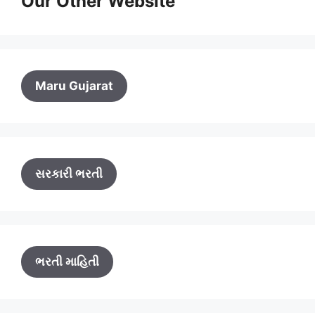
Our Other Website
Maru Gujarat
સરકારી ભરતી
ભરતી માહિતી