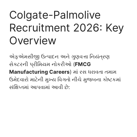
Colgate-Palmolive
Recruitment 2026: Key
Overview
એફએમસીજી ઉત્પાદન અને ગુણવત્તા નિયંત્રણ
સેક્ટરની પ્રીમિયમ નોકરીઓ (
FMCG
Manufacturing Careers
) માં રસ ધરાવતા તમામ
ઉમેદવારો માટેની મુખ્ય વિગતો નીચે મુજબના કોષ્ટકમાં
સંક્ષિપ્તમાં આપવામાં આવી છે: