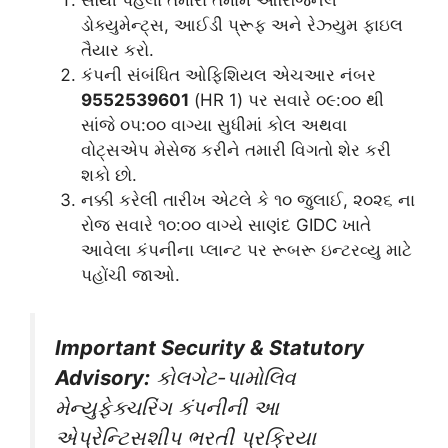
ડોક્યુમેન્ટ્સ, આઈડી પ્રૂફ અને રેઝ્યુમ ફાઇલ
તૈયાર કરો.
કંપની સંબંધિત ઓફિશિયલ એચઆર નંબર
9552539601
(HR 1) પર સવારે ૦૯:૦૦ થી
સાંજે ૦૫:૦૦ વાગ્યા સુધીમાં કોલ અથવા
વોટ્સએપ મેસેજ કરીને તમારી વિગતો શેર કરી
શકો છો.
નક્કી કરેલી તારીખ એટલે કે ૧૦ જુલાઈ, ૨૦૨૬ ના
રોજ સવારે ૧૦:૦૦ વાગ્યે સાણંદ GIDC ખાતે
આવેલા કંપનીના પ્લાન્ટ પર રૂબરૂ ઇન્ટરવ્યુ માટે
પહોંચી જાઓ.
Important Security & Statutory
Advisory:
કોલગેટ-પામોલિવ
મેન્યુફેક્ચરિંગ કંપનીની આ
એપ્રેન્ટિસશીપ ભરતી પ્રક્રિયા