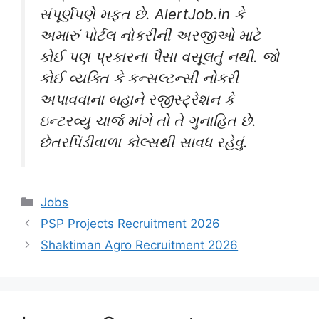
સંપૂર્ણપણે મફત છે. AlertJob.in કે
અમારું પોર્ટલ નોકરીની અરજીઓ માટે
કોઈ પણ પ્રકારના પૈસા વસૂલતું નથી. જો
કોઈ વ્યક્તિ કે કન્સલ્ટન્સી નોકરી
અપાવવાના બહાને રજીસ્ટ્રેશન કે
ઇન્ટરવ્યુ ચાર્જ માંગે તો તે ગુનાહિત છે.
છેતરપિંડીવાળા કોલ્સથી સાવધ રહેવું.
Categories
Jobs
PSP Projects Recruitment 2026
Shaktiman Agro Recruitment 2026