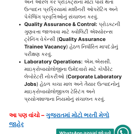
અને ઓરલ કેર પ્રોડક્ટ્સના મોટા પાયે થતા
ઉત્પાદન પ્રક્રિયામાં મશીનરી ઓપરેટિંગ અને
પેકેજિંગ પ્રવૃત્તિઓનું સંચાલન કરવું.
Quality Assurance & Control:
પ્રોડક્ટની
ગુણવત્તા જાળવવા માટે ક્વોલિટી એશ્યોરન્સ
ટ્રેનિંગ વેકેન્સી (
Quality Assurance
Trainee Vacancy
) હેઠળ નિર્ધારિત માપદંડોનું
પરીક્ષણ કરવું.
Laboratory Operations:
એમ.એસસી.
માઇક્રોબાયોલોજીના ઉમેદવારો માટે કોર્પોરેટ
લેબોરેટરી નોકરીઓ (
Corporate Laboratory
Jobs
) હેઠળ કાચા માલ અને તૈયાર ઉત્પાદનોનું
માઇક્રોબાયોલોજીકલ ટેસ્ટિંગ અને
પ્રયોગશાળાના નિયમોનું સંચાલન કરવું.
આ પણ વાંચો –
ગુજરાતમાં મોટો ભરતી મેળો
જાહેર
WhatsApp ગ્રુપમાં જોડાવો