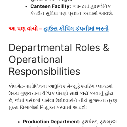
Canteen Facility:
પ્લાન્ટમાં હાઇજેનિક
કેન્ટીન સુવિધા પણ પ્રદાન કરવામાં આવશે.
આ પણ વાંચો –
હાઉસ કીપિંગ કંપનીમાં ભરતી
Departmental Roles &
Operational
Responsibilities
કોલગેટ-પામોલિવના આધુનિક મેન્યુફેક્ચરિંગ પ્લાન્ટમાં
ઉચ્ચ ગુણવત્તાના વૈશ્વિક ધોરણો સાથે કાર્ય કરવાનું હોય
છે, જેમાં પસંદગી પામેલા ઉમેદવારોને નીચે મુજબના ત્રણ
મુખ્ય વિભાગોમાં નિયુક્ત કરવામાં આવશે:
Production Department:
ટૂથપેસ્ટ, ટૂથબ્રશ