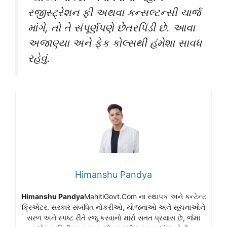
રજીસ્ટ્રેશન ફી અથવા કન્સલ્ટન્સી ચાર્જ
માંગે, તો તે સંપૂર્ણપણે છેતરપિંડી છે. આવા
અજાણ્યા અને ફેક કોલ્સથી હંમેશા સાવધ
રહેવું.
Himanshu Pandya
Himanshu Pandya
MahitiGovt.Com ના સ્થાપક અને કન્ટેન્ટ
ક્રિએટર. સરકાર સંબંધિત નોકરીઓ, યોજનાઓ અને સૂચનાઓને
સરળ અને સ્પષ્ટ રીતે રજૂ કરવાનો મારો સતત પ્રયાસ છે, જેમાં