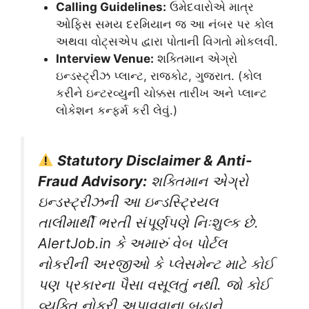
Calling Guidelines:
ઉમેદવારોએ માત્ર
ઓફિસ સમય દરમિયાન જ આ નંબર પર કોલ
અથવા વોટ્સએપ દ્વારા પોતાની વિગતો મોકલવી.
Interview Venue:
શક્તિમાન એગ્રો
ઇન્ડસ્ટ્રીઝ પ્લાન્ટ, રાજકોટ, ગુજરાત. (કોલ
કરીને ઇન્ટરવ્યુની ચોક્કસ તારીખ અને પ્લાન્ટ
લોકેશન કન્ફર્મ કરી લેવું.)
Statutory Disclaimer & Anti-
Fraud Advisory:
શક્તિમાન એગ્રો
ઇન્ડસ્ટ્રીઝની આ ઇન્ડસ્ટ્રિયલ
તાલીમાર્થી ભરતી સંપૂર્ણપણે નિઃશુલ્ક છે.
AlertJob.in કે અમારું વેબ પોર્ટલ
નોકરીની અરજીઓ કે પ્લેસમેન્ટ માટે કોઈ
પણ પ્રકારના પૈસા વસૂલતું નથી. જો કોઈ
વ્યક્તિ નોકરી અપાવવાના બહાને