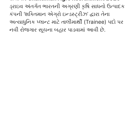
ડ્રાઇવ અંતર્ગત ભારતની અગ્રણી કૃષિ સાધનો ઉત્પાદક
કંપની ‘શક્તિમાન એગ્રો ઇન્ડસ્ટ્રીઝ’ દ્વારા તેના
અત્યાધુનિક પ્લાન્ટ માટે તાલીમાર્થી (Trainee) પદો પર
નવી રોજગાર સૂચના બહાર પાડવામાં આવી છે.