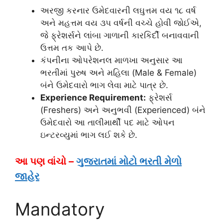
અરજી કરનાર ઉમેદવારની લઘુત્તમ વય ૧૮ વર્ષ
અને મહત્તમ વય ૩૫ વર્ષની વચ્ચે હોવી જોઈએ,
જે ફ્રેશર્સને લાંબા ગાળાની કારકિર્દી બનાવવાની
ઉત્તમ તક આપે છે.
કંપનીના ઓપરેશનલ માળખા અનુસાર આ
ભરતીમાં પુરુષ અને મહિલા (Male & Female)
બંને ઉમેદવારો ભાગ લેવા માટે પાત્ર છે.
Experience Requirement:
ફ્રેશર્સ
(Freshers) અને અનુભવી (Experienced) બંને
ઉમેદવારો આ તાલીમાર્થી પદ માટે ઓપન
ઇન્ટરવ્યુમાં ભાગ લઈ શકે છે.
આ પણ વાંચો –
ગુજરાતમાં મોટો ભરતી મેળો
જાહેર
Mandatory