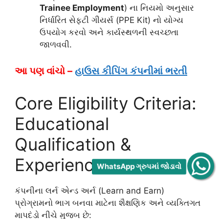
Trainee Employment
) ના નિયમો અનુસાર
નિર્ધારિત સેફ્ટી ગીયર્સ (PPE Kit) નો યોગ્ય
ઉપયોગ કરવો અને કાર્યસ્થળની સ્વચ્છતા
જાળવવી.
આ પણ વાંચો –
હાઉસ કીપિંગ કંપનીમાં ભરતી
Core Eligibility Criteria:
Educational
Qualification &
Experience
WhatsApp ગ્રુપમાં જોડાવો
કંપનીના લર્ન એન્ડ અર્ન (Learn and Earn)
પ્રોગ્રામનો ભાગ બનવા માટેના શૈક્ષણિક અને વ્યક્તિગત
માપદંડો નીચે મુજબ છે: