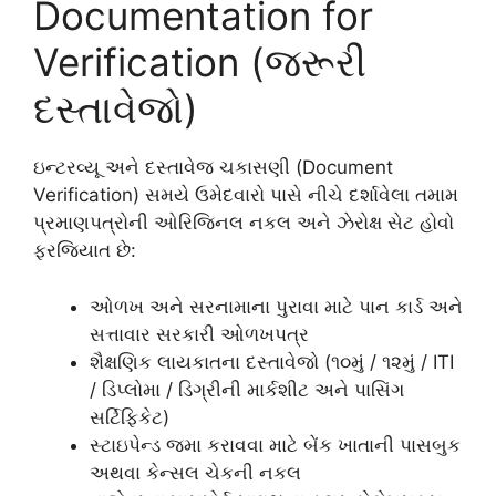
Documentation for
Verification (જરૂરી
દસ્તાવેજો)
ઇન્ટરવ્યૂ અને દસ્તાવેજ ચકાસણી (Document
Verification) સમયે ઉમેદવારો પાસે નીચે દર્શાવેલા તમામ
પ્રમાણપત્રોની ઓરિજિનલ નકલ અને ઝેરોક્ષ સેટ હોવો
ફરજિયાત છે:
ઓળખ અને સરનામાના પુરાવા માટે પાન કાર્ડ અને
સત્તાવાર સરકારી ઓળખપત્ર
શૈક્ષણિક લાયકાતના દસ્તાવેજો (૧૦મું / ૧૨મું / ITI
/ ડિપ્લોમા / ડિગ્રીની માર્કશીટ અને પાસિંગ
સર્ટિફિકેટ)
સ્ટાઇપેન્ડ જમા કરાવવા માટે બેંક ખાતાની પાસબુક
અથવા કેન્સલ ચેકની નકલ