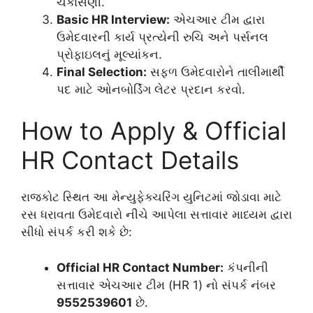
ચકાસણી.
Basic HR Interview:
એચઆર ટીમ દ્વારા
ઉમેદવારની કાર્ય પ્રત્યેની રુચિ અને પર્સનલ
પ્રોફાઇલનું મૂલ્યાંકન.
Final Selection:
સફળ ઉમેદવારોને તાલીમાર્થી
પદ માટે ઓનબોર્ડિંગ લેટર પ્રદાન કરવો.
How to Apply & Official
HR Contact Details
રાજકોટ સ્થિત આ મેન્યુફેક્ચરિંગ યુનિટમાં જોડાવા માટે
રસ ધરાવતા ઉમેદવારો નીચે આપેલા સત્તાવાર માધ્યમ દ્વારા
સીધો સંપર્ક કરી શકે છે:
Official HR Contact Number:
કંપનીની
સત્તાવાર એચઆર ટીમ (HR 1) નો સંપર્ક નંબર
9552539601
છે.