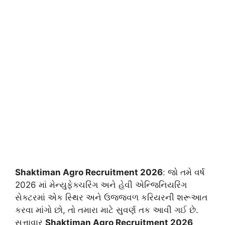
Shaktiman Agro Recruitment 2026
: જો તમે વર્ષ
2026 માં મેન્યુફેક્ચરિંગ અને હેવી એન્જિનિયરિંગ
સેક્ટરમાં એક સ્થિર અને ઉજ્જવળ કરિયરની શરૂઆત
કરવા માંગો છો, તો તમારા માટે સુવર્ણ તક આવી ગઈ છે.
સત્તાવાર
Shaktiman Agro Recruitment 2026