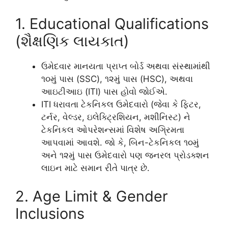
1. Educational Qualifications
(શૈક્ષણિક લાયકાત)
ઉમેદવાર માનયતા પ્રાપ્ત બોર્ડ અથવા સંસ્થામાંથી
૧૦મું પાસ (SSC), ૧૨મું પાસ (HSC), અથવા
આઇટીઆઇ (ITI) પાસ હોવો જોઈએ.
ITI ધરાવતા ટેકનિકલ ઉમેદવારો (જેવા કે ફિટર,
ટર્નર, વેલ્ડર, ઇલેક્ટ્રિશિયન, મશીનિસ્ટ) ને
ટેકનિકલ ઓપરેશન્સમાં વિશેષ અગ્રિમતા
આપવામાં આવશે. જો કે, બિન-ટેકનિકલ ૧૦મું
અને ૧૨મું પાસ ઉમેદવારો પણ જનરલ પ્રોડક્શન
લાઇન માટે સમાન રીતે પાત્ર છે.
2. Age Limit & Gender
Inclusions