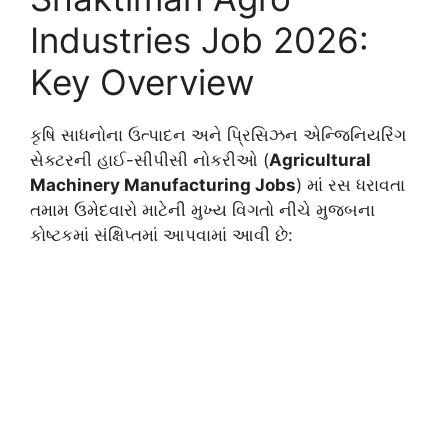
Industries Job 2026:
Key Overview
કૃષિ સાધનોના ઉત્પાદન અને પ્રિસિઝન એન્જિનિયરિંગ
સેક્ટરની હાઈ-સીપીસી નોકરીઓ (
Agricultural
Machinery Manufacturing Jobs
) માં રસ ધરાવતા
તમામ ઉમેદવારો માટેની મુખ્ય વિગતો નીચે મુજબના
કોષ્ટકમાં સંક્ષિપ્તમાં આપવામાં આવી છે: