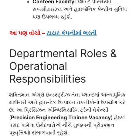
Canteen Facility:
પ્લાન્ટ પરિસરમાં
સબસીડાઇઝ્ડ અને હાઇજેનિક કેન્ટીન સુવિધા
પણ ઉપલબ્ધ રહેશે.
આ પણ વાંચો –
ટાયર કંપનીમાં ભરતી
Departmental Roles &
Operational
Responsibilities
શક્તિમાન એગ્રો ઇન્ડસ્ટ્રીઝ તેના પ્લાન્ટમાં અત્યાધુનિક
મશીનરી અને હાઇ-ટેક ઉત્પાદન તકનીકોનો ઉપયોગ કરે
છે. આ પ્રિસિઝન એન્જિનિયરિંગ ટ્રેની વેકેન્સી
(
Precision Engineering Trainee Vacancy
) હેઠળ
પસંદ પામેલા ઉમેદવારોએ નીચે મુજબની પ્રોડક્શન
પ્રવૃત્તિઓ સંભાળવાની રહેશે: