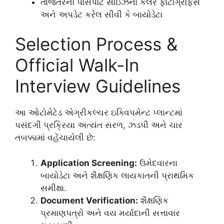
તાજેતરના પાસપોર્ટ સાઇઝના કલર ફોટોગ્રાફ્સ
અને અપડેટ કરેલ સીવી કે બાયોડેટા
Selection Process &
Official Walk-In
Interview Guidelines
આ ઓટોમેટેડ એગ્રીકલ્ચર ઇક્વિપમેન્ટ પ્લાન્ટમાં
પસંદગી પ્રક્રિયા અત્યંત સરળ, ઝડપી અને ચાર
તબક્કામાં વહેંચાયેલી છે:
Application Screening:
ઉમેદવારના
બાયોડેટા અને શૈક્ષણિક લાયકાતની પ્રાથમિક
સમીક્ષા.
Document Verification:
શૈક્ષણિક
પ્રમાણપત્રો અને વય મર્યાદાની સત્તાવાર