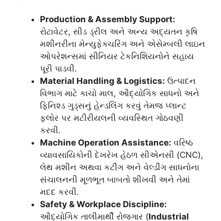
Production & Assembly Support:
રોટાવેટર, સીડ ડ્રીલ અને અન્ય અદ્યતન કૃષિ
મશીનરીના મેન્યુફેક્ચરિંગ અને એસેમ્બલી લાઇન
ઓપરેશન્સમાં સીનિયર ટેકનિશિયનોને સહાય
પૂરી પાડવી.
Material Handling & Logistics:
ઉત્પાદન
વિભાગ માટે કાચો માલ, ઔદ્યોગિક સાધનો અને
ફિનિશ્ડ ગુડ્સનું હેન્ડલિંગ કરવું તેમજ પ્લાન્ટ
ફ્લોર પર મટીરીયલની વ્યવસ્થિત ગોઠવણી
કરવી.
Machine Operation Assistance:
વરિષ્ઠ
વ્યાવસાયિકોની દેખરેખ હેઠળ સીએનસી (CNC),
લેથ મશીન અથવા કટીંગ અને વેલ્ડીંગ સાધનોના
સંચાલનની મૂળભૂત બાબતો શીખવી અને તેમાં
મદદ કરવી.
Safety & Workplace Discipline:
ઔદ્યોગિક તાલીમાર્થી રોજગાર (
Industrial