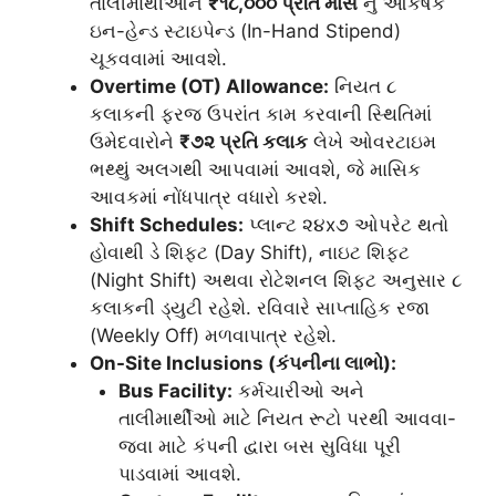
તાલીમાર્થીઓને
₹૧૮,૦૦૦ પ્રતિ માસ
નું આકર્ષક
ઇન-હેન્ડ સ્ટાઇપેન્ડ (In-Hand Stipend)
ચૂકવવામાં આવશે.
Overtime (OT) Allowance:
નિયત ૮
કલાકની ફરજ ઉપરાંત કામ કરવાની સ્થિતિમાં
ઉમેદવારોને
₹૭૨ પ્રતિ કલાક
લેખે ઓવરટાઇમ
ભથ્થું અલગથી આપવામાં આવશે, જે માસિક
આવકમાં નોંધપાત્ર વધારો કરશે.
Shift Schedules:
પ્લાન્ટ ૨૪x૭ ઓપરેટ થતો
હોવાથી ડે શિફ્ટ (Day Shift), નાઇટ શિફ્ટ
(Night Shift) અથવા રોટેશનલ શિફ્ટ અનુસાર ૮
કલાકની ડ્યુટી રહેશે. રવિવારે સાપ્તાહિક રજા
(Weekly Off) મળવાપાત્ર રહેશે.
On-Site Inclusions (કંપનીના લાભો):
Bus Facility:
કર્મચારીઓ અને
તાલીમાર્થીઓ માટે નિયત રૂટો પરથી આવવા-
જવા માટે કંપની દ્વારા બસ સુવિધા પૂરી
પાડવામાં આવશે.