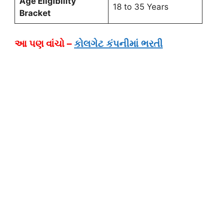
Age Eligibility
18 to 35 Years
Bracket
આ પણ વાંચો –
કોલગેટ કંપનીમાં ભરતી