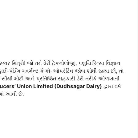
્કાર મિત્રો! જો તમે ડેરી ટેકનોલોજી, પશુચિકિત્સા વિજ્ઞાન
ાઈ-પેઈંગ ગવર્મેન્ટ કે કો-ઓપરેટિવ જોબ શોધી રહ્યા છો, તો
સૌથી મોટી અને પ્રતિષ્ઠિત સહકારી ડેરી તરીકે ઓળખાતી
ucers’ Union Limited (Dudhsagar Dairy)
દ્વારા વર્ષ
ાં આવી છે.