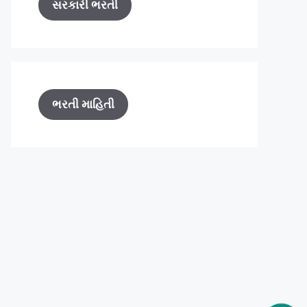
સરકારી ભરતી
ભરતી માહિતી