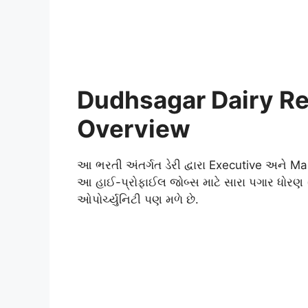
Dudhsagar Dairy R
Overview
આ ભરતી અંતર્ગત ડેરી દ્વારા Executive અને M
આ હાઈ-પ્રોફાઈલ જોબ્સ માટે સારા પગાર ધોરણ 
ઓપોર્ચ્યુનિટી પણ મળે છે.