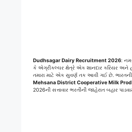
Dudhsagar Dairy Recruitment 2026
: નમસ
કે એગ્રીકલ્ચર ક્ષેત્રે એક શાનદાર કરિયર અને હ
તમારા માટે એક સુવર્ણ તક આવી ગઈ છે. ભારતની 
Mehsana District Cooperative Milk Prod
2026ની સત્તાવાર ભરતીની જાહેરાત બહાર પાડવામ