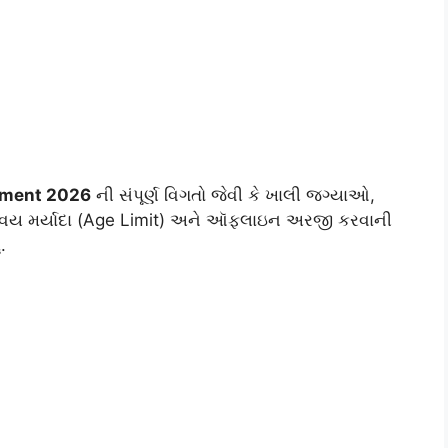
tment 2026
ની સંપૂર્ણ વિગતો જેવી કે ખાલી જગ્યાઓ,
, વય મર્યાદા (Age Limit) અને ઑફલાઇન અરજી કરવાની
.