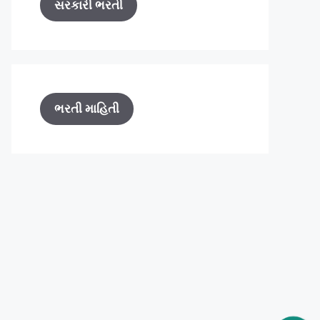
સરકારી ભરતી
ભરતી માહિતી