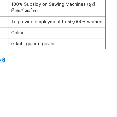
100% Subsidy on Sewing Machines (ફ્રી
સિલાઈ મશીન)
To provide employment to 50,000+ women
Online
e-kutir.gujarat.gov.in
કરો