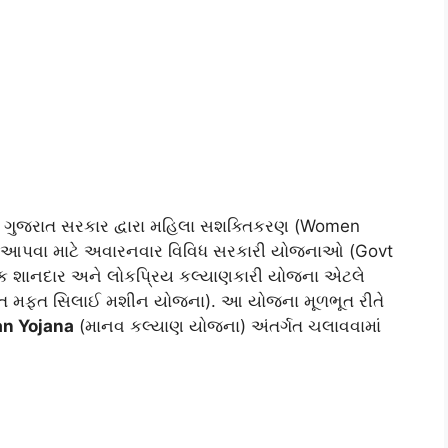
: ગુજરાત સરકાર દ્વારા મહિલા સશક્તિકરણ (Women
હન આપવા માટે અવારનવાર વિવિધ સરકારી યોજનાઓ (Govt
ક શાનદાર અને લોકપ્રિય કલ્યાણકારી યોજના એટલે
ત મફત સિલાઈ મશીન યોજના). આ યોજના મૂળભૂત રીતે
n Yojana
(માનવ કલ્યાણ યોજના) અંતર્ગત ચલાવવામાં