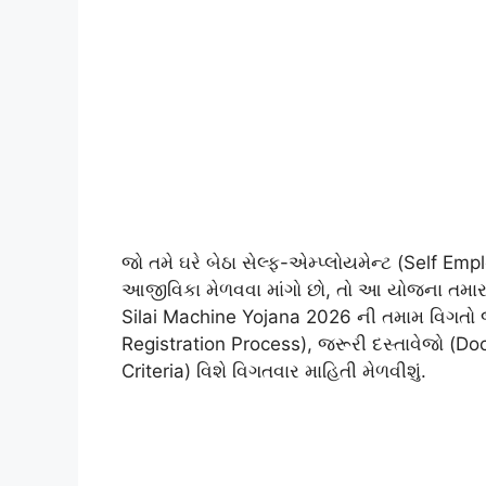
જો તમે ઘરે બેઠા સેલ્ફ-એમ્પ્લોયમેન્ટ (Self 
આજીવિકા મેળવવા માંગો છો, તો આ યોજના તમારા 
Silai Machine Yojana 2026 ની તમામ વિગતો 
Registration Process), જરૂરી દસ્તાવેજો (Doc
Criteria) વિશે વિગતવાર માહિતી મેળવીશું.