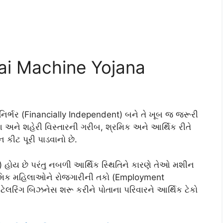
lai Machine Yojana
ર્ભર (Financially Independent) બને તે ખૂબ જ જરૂરી
ીણ અને શહેરી વિસ્તારની ગરીબ, શ્રમિક અને આર્થિક રીતે
ીટ પૂરી પાડવાનો છે.
ોય છે પરંતુ નબળી આર્થિક સ્થિતિને કારણે તેઓ મશીન
રમિક મહિલાઓને રોજગારીની તકો (Employment
ા ટેલરિંગ બિઝનેસ શરૂ કરીને પોતાના પરિવારને આર્થિક ટેકો