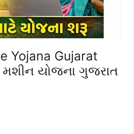
ne Yojana Gujarat
ઈ મશીન યોજના ગુજરાત