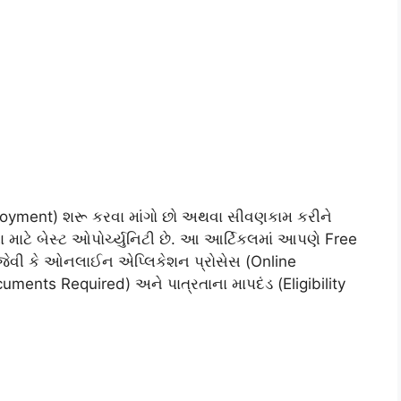
Employment) શરૂ કરવા માંગો છો અથવા સીવણકામ કરીને
માટે બેસ્ટ ઓપોર્ચ્યુનિટી છે. આ આર્ટિકલમાં આપણે Free
જેવી કે ઓનલાઈન એપ્લિકેશન પ્રોસેસ (Online
uments Required) અને પાત્રતાના માપદંડ (Eligibility