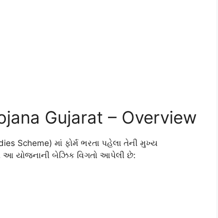
Yojana Gujarat – Overview
 Scheme) માં ફોર્મ ભરતા પહેલા તેની મુખ્ય
ાં આ યોજનાની બેઝિક વિગતો આપેલી છે: