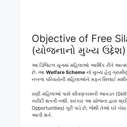
Objective of Free Si
(યોજનાનો મુખ્ય ઉદ્દેશ)
આ ડિજિટલ યુગમાં મહિલાઓ આર્થિક રીતે આત્મનિ
છે. આ
Welfare Scheme
નો મુખ્ય હેતુ ગ્રામ
નબળા પરિવારોની મહિલાઓને મફત સિલાઈ મશીન ક
ઘણી મહિલાઓ પાસે સીવણકામની આવડત (Skill) હ
ખરીદી શકતી નથી. સરકાર આ યોજના દ્વારા શ્
Opportunities) પૂરી પાડે છે, જેથી તેઓ ઘરે બેઠ
આપી શકે.