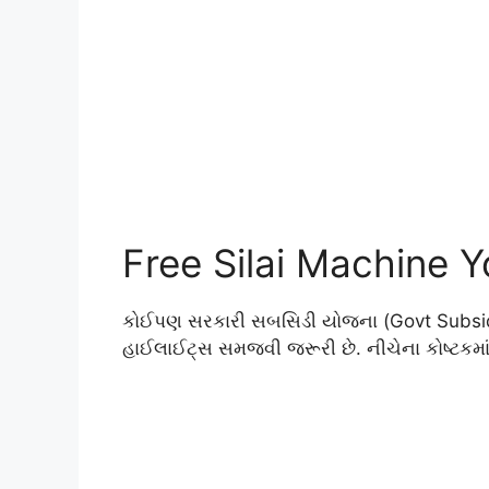
Free Silai Machine 
કોઈપણ સરકારી સબસિડી યોજના (Govt Subsidies
હાઈલાઈટ્સ સમજવી જરૂરી છે. નીચેના કોષ્ટકમ