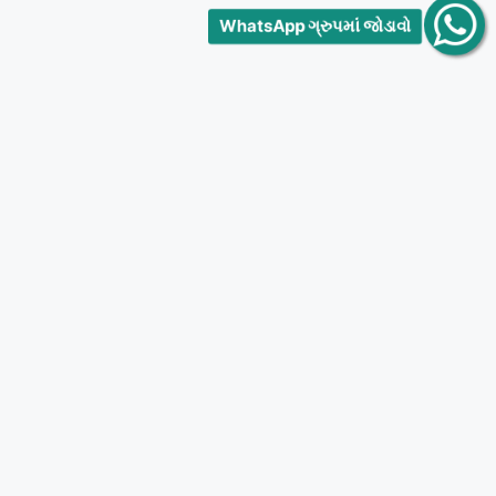
WhatsApp ગ્રુપમાં જોડાવો