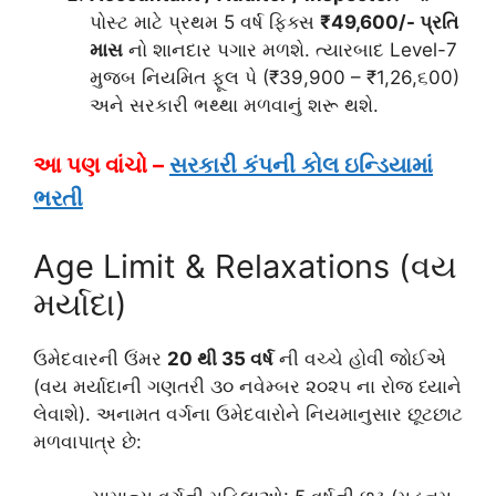
પોસ્ટ માટે પ્રથમ 5 વર્ષ ફિક્સ
₹49,600/- પ્રતિ
માસ
નો શાનદાર પગાર મળશે. ત્યારબાદ Level-7
મુજબ નિયમિત ફૂલ પે (₹39,900 – ₹1,26,૬00)
અને સરકારી ભથ્થા મળવાનું શરૂ થશે.
આ પણ વાંચો –
સરકારી કંપની કોલ ઇન્ડિયામાં
ભરતી
Age Limit & Relaxations (વય
મર્યાદા)
ઉમેદવારની ઉંમર
20 થી 35 વર્ષ
ની વચ્ચે હોવી જોઈએ
(વય મર્યાદાની ગણતરી ૩૦ નવેમ્બર ૨૦૨૫ ના રોજ ધ્યાને
લેવાશે). અનામત વર્ગના ઉમેદવારોને નિયમાનુસાર છૂટછાટ
મળવાપાત્ર છે: