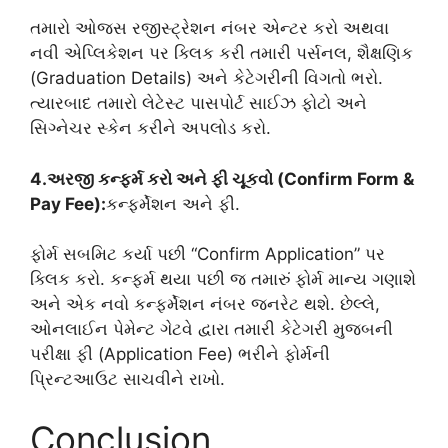
તમારો ઓજસ રજીસ્ટ્રેશન નંબર એન્ટર કરો અથવા
નવી એપ્લિકેશન પર ક્લિક કરી તમારી પર્સનલ, શૈક્ષણિક
(Graduation Details) અને કેટેગરીની વિગતો ભરો.
ત્યારબાદ તમારો લેટેસ્ટ પાસપોર્ટ સાઈઝ ફોટો અને
સિગ્નેચર સ્કેન કરીને અપલોડ કરો.
4.અરજી કન્ફર્મ કરો અને ફી ચૂકવો (Confirm Form &
Pay Fee):
કન્ફર્મેશન અને ફી.
ફોર્મ સબમિટ કર્યા પછી “Confirm Application” પર
ક્લિક કરો. કન્ફર્મ થયા પછી જ તમારું ફોર્મ માન્ય ગણાશે
અને એક નવો કન્ફર્મેશન નંબર જનરેટ થશે. છેલ્લે,
ઓનલાઈન પેમેન્ટ ગેટવે દ્વારા તમારી કેટેગરી મુજબની
પરીક્ષા ફી (Application Fee) ભરીને ફોર્મની
પ્રિન્ટઆઉટ સાચવીને રાખો.
Conclusion