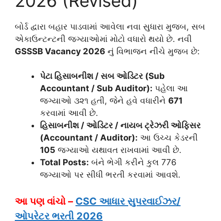
2026 (Revised)
બોર્ડ દ્વારા બહાર પાડવામાં આવેલા નવા સુધારા મુજબ, સબ
એકાઉન્ટન્ટની જગ્યાઓમાં મોટો વધારો થયો છે. નવી
GSSSB Vacancy 2026
નું વિભાજન નીચે મુજબ છે:
પેટા હિસાબનીશ / સબ ઓડિટર (Sub
Accountant / Sub Auditor):
પહેલા આ
જગ્યાઓ ૩૨૧ હતી, જેને હવે વધારીને
671
કરવામાં આવી છે.
હિસાબનીશ / ઓડિટર / નાયબ ટ્રેઝરી ઓફિસર
(Accountant / Auditor):
આ ઉચ્ચ કેડરની
105
જગ્યાઓ યથાવત રાખવામાં આવી છે.
Total Posts:
બંને ભેગી કરીને કુલ 776
જગ્યાઓ પર સીધી ભરતી કરવામાં આવશે.
આ પણ વાંચો –
CSC આધાર સુપરવાઈઝર/
ઓપરેટર ભરતી 2026