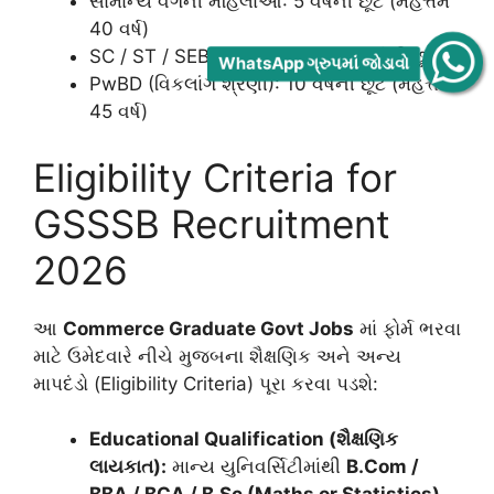
સામાન્ય વર્ગની મહિલાઓ: 5 વર્ષની છૂટ (મહત્તમ
40 વર્ષ)
SC / ST / SEBC / EWS (પુરુષ): 5 વર્ષની છૂટ
WhatsApp ગ્રુપમાં જોડાવો
PwBD (વિકલાંગ શ્રેણી): 10 વર્ષની છૂટ (મહત્તમ
45 વર્ષ)
Eligibility Criteria for
GSSSB Recruitment
2026
આ
Commerce Graduate Govt Jobs
માં ફોર્મ ભરવા
માટે ઉમેદવારે નીચે મુજબના શૈક્ષણિક અને અન્ય
માપદંડો (Eligibility Criteria) પૂરા કરવા પડશે:
Educational Qualification (શૈક્ષણિક
લાયકાત):
માન્ય યુનિવર્સિટીમાંથી
B.Com /