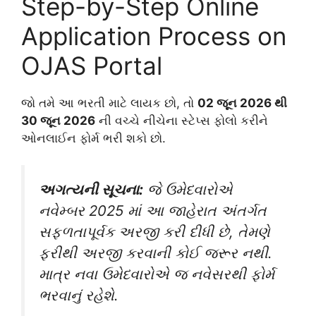
Step-by-Step Online
Application Process on
OJAS Portal
જો તમે આ ભરતી માટે લાયક છો, તો
02 જૂન 2026 થી
30 જૂન 2026
ની વચ્ચે નીચેના સ્ટેપ્સ ફોલો કરીને
ઓનલાઈન ફોર્મ ભરી શકો છો.
અગત્યની સૂચના:
જે ઉમેદવારોએ
નવેમ્બર 2025 માં આ જાહેરાત અંતર્ગત
સફળતાપૂર્વક અરજી કરી દીધી છે, તેમણે
ફરીથી અરજી કરવાની કોઈ જરૂર નથી.
માત્ર નવા ઉમેદવારોએ જ નવેસરથી ફોર્મ
ભરવાનું રહેશે.