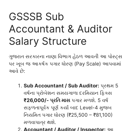
GSSSB Sub
Accountant & Auditor
Salary Structure
ગુજરાત સરકારના નાણા વિભાગ હેઠળ આવતી આ પોસ્ટ્સ
પર ખૂબ જ આકર્ષક પગાર ધોરણ (Pay Scale) આપવામાં
આવે છે:
Sub Accountant / Sub Auditor:
પ્રથમ 5
વર્ષના પ્રોબેશન સમયગાળા દરમિયાન ફિક્સ
₹26,000/- પ્રતિ માસ
પગાર મળશે. 5 વર્ષ
સફળતાપૂર્વક પૂર્ણ કર્યા બાદ Level-4 મુજબ
નિયમિત પગાર ધોરણ (₹25,500 – ₹81,100)
મળવાપાત્ર થશે.
Accountant / Auditor / Inspector:
આ