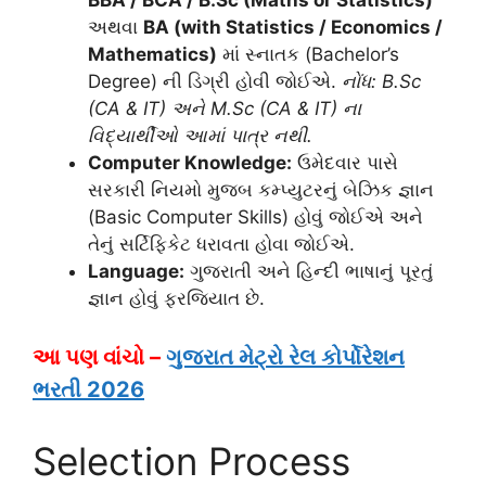
BBA / BCA / B.Sc (Maths or Statistics)
અથવા
BA (with Statistics / Economics /
Mathematics)
માં સ્નાતક (Bachelor’s
Degree) ની ડિગ્રી હોવી જોઈએ.
નોંધ: B.Sc
(CA & IT) અને M.Sc (CA & IT) ના
વિદ્યાર્થીઓ આમાં પાત્ર નથી.
Computer Knowledge:
ઉમેદવાર પાસે
સરકારી નિયમો મુજબ કમ્પ્યુટરનું બેઝિક જ્ઞાન
(Basic Computer Skills) હોવું જોઈએ અને
તેનું સર્ટિફિકેટ ધરાવતા હોવા જોઈએ.
Language:
ગુજરાતી અને હિન્દી ભાષાનું પૂરતું
જ્ઞાન હોવું ફરજિયાત છે.
આ પણ વાંચો –
ગુજરાત મેટ્રો રેલ કોર્પોરેશન
ભરતી 2026
Selection Process