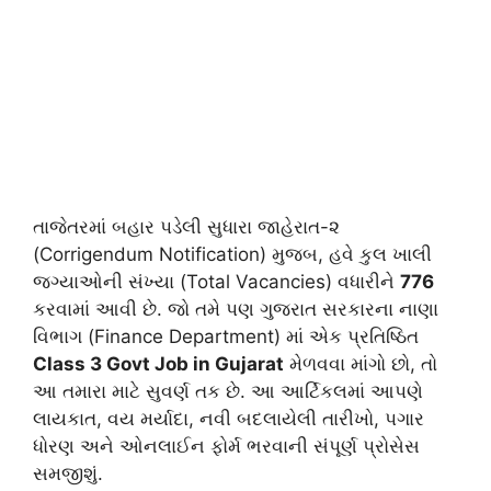
તાજેતરમાં બહાર પડેલી સુધારા જાહેરાત-૨
(Corrigendum Notification) મુજબ, હવે કુલ ખાલી
જગ્યાઓની સંખ્યા (Total Vacancies) વધારીને
776
કરવામાં આવી છે. જો તમે પણ ગુજરાત સરકારના નાણા
વિભાગ (Finance Department) માં એક પ્રતિષ્ઠિત
Class 3 Govt Job in Gujarat
મેળવવા માંગો છો, તો
આ તમારા માટે સુવર્ણ તક છે. આ આર્ટિકલમાં આપણે
લાયકાત, વય મર્યાદા, નવી બદલાયેલી તારીખો, પગાર
ધોરણ અને ઓનલાઈન ફોર્મ ભરવાની સંપૂર્ણ પ્રોસેસ
સમજીશું.