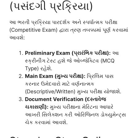
(પસંદગી પ્રક્રિયા)
આ ભરતી પ્રક્રિયા પારદર્શક અને સ્પર્ધાત્મક પરીક્ષા
(Competitive Exam) દ્વારા ત્રણ તબક્કામાં પૂર્ણ કરવામાં
આવશે:
Preliminary Exam (પ્રારંભિક પરીક્ષા):
આ
સ્ક્રીનીંગ ટેસ્ટ હશે જે ઓબ્જેક્ટિવ (MCQ
Type) રહેશે.
Main Exam (મુખ્ય પરીક્ષા):
પ્રિલિમ પાસ
કરનાર ઉમેદવારો માટે વર્ણનાત્મક
(Descriptive/Written) મુખ્ય પરીક્ષા યોજાશે.
Document Verification (દસ્તાવેજ
ચકાસણી):
મુખ્ય પરીક્ષાના મેરિટના આધારે
આખરી સિલેક્શન કરી ઓરિજિનલ ડોક્યુમેન્ટ્સ
ચેક કરવામાં આવશે.