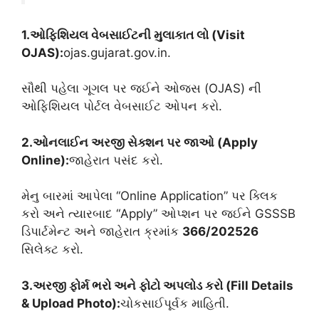
1.ઓફિશિયલ વેબસાઈટની મુલાકાત લો (Visit
OJAS):
ojas.gujarat.gov.in.
સૌથી પહેલા ગૂગલ પર જઈને ઓજસ (OJAS) ની
ઓફિશિયલ પોર્ટલ વેબસાઈટ ઓપન કરો.
2.ઓનલાઈન અરજી સેક્શન પર જાઓ (Apply
Online):
જાહેરાત પસંદ કરો.
મેનુ બારમાં આપેલા “Online Application” પર ક્લિક
કરો અને ત્યારબાદ “Apply” ઓપ્શન પર જઈને GSSSB
ડિપાર્ટમેન્ટ અને જાહેરાત ક્રમાંક
366/202526
સિલેક્ટ કરો.
3.અરજી ફોર્મ ભરો અને ફોટો અપલોડ કરો (Fill Details
& Upload Photo):
ચોકસાઈપૂર્વક માહિતી.