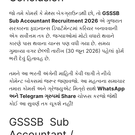
જો તમે કોમર્સ કે મેથ્સ બેકગ્રાઉન્ડથી છો, તો
GSSSB
Sub Accountant Recruitment 2026
એ ગુજરાત
સરકારના ફાઇનાન્સ ડિપાર્ટમેન્ટમાં કરિયર બનાવવાની
એક સર્વોત્તમ તક છે. જગ્યાઓમાં મોટો વધારો થવાને
કારણે પાસ થવાના ચાન્સ પણ વધી ગયા છે. સમય
ગુમાવ્યા વગર છેલ્લી તારીખ (30 જૂન 2026) પહેલાં ફોર્મ
ભરી દેવું હિતાવહ છે.
તમને આ ભરતી અંગેની માહિતી કેવી લાગી તે નીચે
કોમેન્ટ બોક્સમાં જરૂર જણાવજો. આ મહત્વના સમાચાર
તમારા કોમર્સ અને ગ્રેજ્યુએટ મિત્રો સાથે
WhatsApp
અને Telegram ગ્રુપમાં Share
ચોક્કસ કરજો જેથી
કોઈ આ સુવર્ણ તક ચૂકશે નહીં!
GSSSB Sub
Accountant /