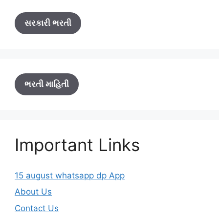
સરકારી ભરતી
ભરતી માહિતી
Important Links
15 august whatsapp dp App
About Us
Contact Us