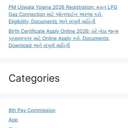
PM Ujjwala Yojana 2026 Registration: મફત LPG
Gas Connection માટે ઓનલાઈન અરજી કરો,
Eligibility, Documents અને સંપૂર્ણ માહિતી
Birth Certificate Apply Online 2026: ઘરે બેઠા જન્મ
પ્રમાણપત્ર માટે Online Apply કરો, Documents,
Download અને સંપૂર્ણ માહિતી
Categories
8th Pay Commission
App