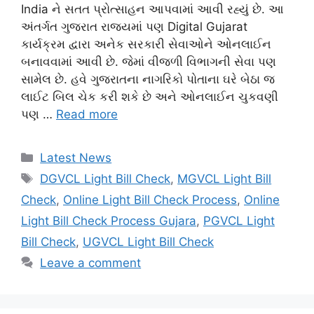
India ને સતત પ્રોત્સાહન આપવામાં આવી રહ્યું છે. આ
અંતર્ગત ગુજરાત રાજ્યમાં પણ Digital Gujarat
કાર્યક્રમ દ્વારા અનેક સરકારી સેવાઓને ઓનલાઈન
બનાવવામાં આવી છે. જેમાં વીજળી વિભાગની સેવા પણ
સામેલ છે. હવે ગુજરાતના નાગરિકો પોતાના ઘરે બેઠા જ
લાઈટ બિલ ચેક કરી શકે છે અને ઓનલાઈન ચુકવણી
પણ …
Read more
Categories
Latest News
Tags
DGVCL Light Bill Check
,
MGVCL Light Bill
Check
,
Online Light Bill Check Process
,
Online
Light Bill Check Process Gujara
,
PGVCL Light
Bill Check
,
UGVCL Light Bill Check
Leave a comment