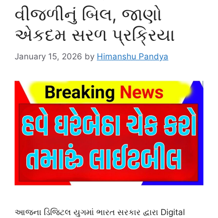
વીજળીનું બિલ, જાણો
એકદમ સરળ પ્રક્રિયા
January 15, 2026
by
Himanshu Pandya
આજના ડિજિટલ યુગમાં ભારત સરકાર દ્વારા Digital