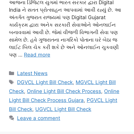
આજના ડિજિટલ યુગમાં ભારત સરકાર દ્વારા Digital
India ને સતત પ્રોત્સાહન આપવામાં આવી રહ્યું છે. આ
અંતર્ગત ગુજરાત રાજ્યમાં પણ Digital Gujarat
કાર્યક્રમ દ્વારા અનેક સરકારી સેવાઓને ઓનલાઈન
બનાવવામાં આવી છે. જેમાં વીજળી વિભાગની સેવા પણ
સામેલ છે. હવે ગુજરાતના નાગરિકો પોતાના ઘરે બેઠા જ
લાઈટ બિલ ચેક કરી શકે છે અને ઓનલાઈન ચુકવણી
પણ …
Read more
Categories
Latest News
Tags
DGVCL Light Bill Check
,
MGVCL Light Bill
Check
,
Online Light Bill Check Process
,
Online
Light Bill Check Process Gujara
,
PGVCL Light
Bill Check
,
UGVCL Light Bill Check
Leave a comment