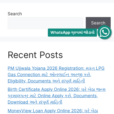
Search
Search
WhatsApp ગ્રુપમાં જોડાવો
Recent Posts
PM Ujjwala Yojana 2026 Registration: મફત LPG
Gas Connection માટે ઓનલાઈન અરજી કરો,
Eligibility, Documents અને સંપૂર્ણ માહિતી
Birth Certificate Apply Online 2026: ઘરે બેઠા જન્મ
પ્રમાણપત્ર માટે Online Apply કરો, Documents,
Download અને સંપૂર્ણ માહિતી
MoneyView Loan Apply Online 2026: ઘરે બેઠા