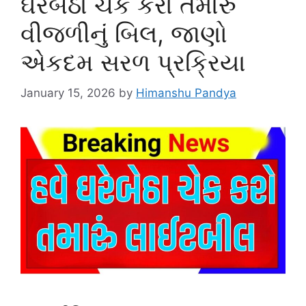
ઘરેબેઠા ચેક કરો તમારું
વીજળીનું બિલ, જાણો
એકદમ સરળ પ્રક્રિયા
January 15, 2026
by
Himanshu Pandya