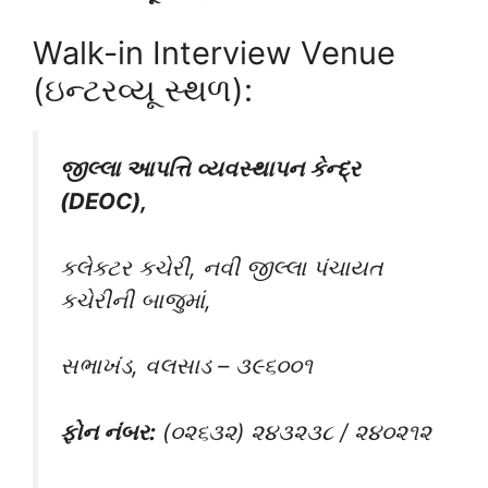
Walk-in Interview Venue
(ઇન્ટરવ્યૂ સ્થળ):
જીલ્લા આપત્તિ વ્યવસ્થાપન કેન્દ્ર
(DEOC),
કલેકટર કચેરી, નવી જીલ્લા પંચાયત
કચેરીની બાજુમાં,
સભાખંડ, વલસાડ – ૩૯૬૦૦૧
ફોન નંબર:
(૦૨૬૩૨) ૨૪૩૨૩૮ / ૨૪૦૨૧૨