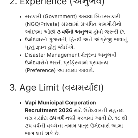
2. Experience (અનુભવ)
સરકારી (Government) અથવા બિનસરકારી
(NGO/Private) સંસ્થામાં સંબંધિત કામગીરીનો
ઓછામાં ઓછો
૩ વર્ષનો અનુભવ
હોવો જરૂરી છે.
ઉમેદવારને ગુજરાતી, હિન્દી અને અંગ્રેજી ભાષાનું
પૂરતું જ્ઞાન હોવું જોઈએ.
Disaster Management ક્ષેત્રના અનુભવી
ઉમેદવારોને ભરતી પ્રક્રિયામાં પ્રાધાન્ય
(Preference) આપવામાં આવશે.
3. Age Limit (વયમર્યાદા)
Vapi Municipal Corporation
Recruitment 2026
માટે ઉમેદવારની મહત્તમ
વય મર્યાદા
૩૫ વર્ષ
નક્કી કરવામાં આવી છે. ૧૮ થી
૩૫ વર્ષની વચ્ચેના તમામ પાત્ર ઉમેદવારો આમાં
ભાગ લઈ શકે છે.