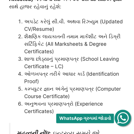
સાથે હાજર રહેવાનું રહેશે:
અપડેટ કરેલું સી.વી. અથવા રિઝ્યુમ (Updated
CV/Resume)
શૈક્ષણિક લાયકાતની તમામ માર્કશીટ અને ડિગ્રી
સર્ટિફિકેટ (All Marksheets & Degree
Certificates)
શાળા છોડ્યાનું પ્રમાણપત્ર (School Leaving
Certificate – LC)
ઓળખપત્ર તરીકે આધાર કાર્ડ (Identification
Proof)
કમ્પ્યુટર જ્ઞાન અંગેનું પ્રમાણપત્ર (Computer
Course Certificate)
અનુભવના પ્રમાણપત્રો (Experience
Certificates)
WhatsApp ગ્રુપમાં જોડાવો
મહત્વની નોંધ:
ઇન્ટરવ્યૂ સમયે જો