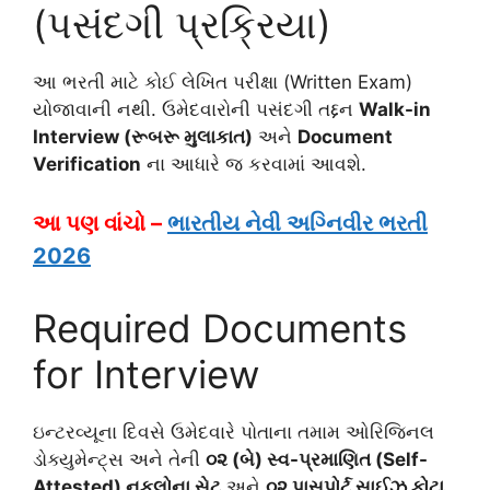
(પસંદગી પ્રક્રિયા)
આ ભરતી માટે કોઈ લેખિત પરીક્ષા (Written Exam)
યોજાવાની નથી. ઉમેદવારોની પસંદગી તદ્દન
Walk-in
Interview (રૂબરૂ મુલાકાત)
અને
Document
Verification
ના આધારે જ કરવામાં આવશે.
આ પણ વાંચો –
ભારતીય નેવી અગ્નિવીર ભરતી
2026
Required Documents
for Interview
ઇન્ટરવ્યૂના દિવસે ઉમેદવારે પોતાના તમામ ઓરિજિનલ
ડોક્યુમેન્ટ્સ અને તેની
૦૨ (બે) સ્વ-પ્રમાણિત (Self-
Attested) નકલોના સેટ
અને
૦૨ પાસપોર્ટ સાઈઝ ફોટા