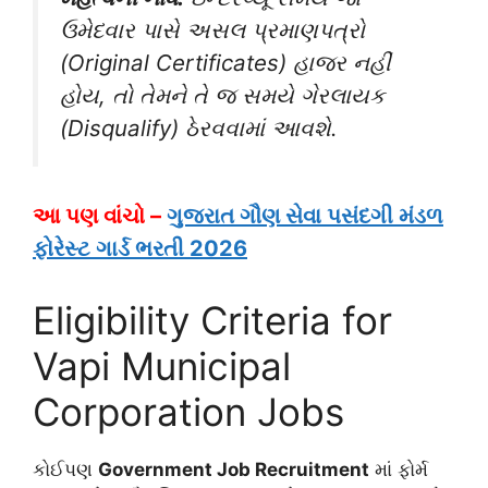
ઉમેદવાર પાસે અસલ પ્રમાણપત્રો
(Original Certificates) હાજર નહીં
હોય, તો તેમને તે જ સમયે ગેરલાયક
(Disqualify) ઠેરવવામાં આવશે.
આ પણ વાંચો –
ગુજરાત ગૌણ સેવા પસંદગી મંડળ
ફોરેસ્ટ ગાર્ડ ભરતી 2026
Eligibility Criteria for
Vapi Municipal
Corporation Jobs
કોઈપણ
Government Job Recruitment
માં ફોર્મ