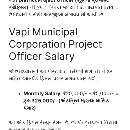
ઓફિસર)
ની કુલ ૧ (એક) જગ્યા માટે લાયકાત ધરાવતા
ઉમેદવારો પાસેથી અરજીઓ મંગાવવામાં આવી છે.
Vapi Municipal
Corporation Project
Officer Salary
જે ઉમેદવારોની આ પોસ્ટ માટે પસંદગી થશે, તેમને દર
મહિને આકર્ષક ફિક્સ પગાર મળવાપાત્ર થશે.
Monthly Salary:
₹20,000/- + ₹5,000/- =
કુલ ₹25,000/- (એકત્રિત મહત્તમ માસિક
પગાર)
આ એક ફિક્સ રેમ્યુનરેશન છે, જે કોન્ટ્રાક્ટના નિયમો
અનુસાર ચૂકવવામાં આવશે.