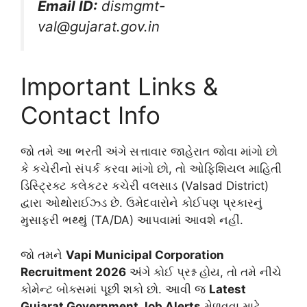
Email ID:
dismgmt-
val@gujarat.gov.in
Important Links &
Contact Info
જો તમે આ ભરતી અંગે સત્તાવાર જાહેરાત જોવા માંગો છો
કે કચેરીનો સંપર્ક કરવા માંગો છો, તો ઓફિશિયલ માહિતી
ડિસ્ટ્રિક્ટ કલેકટર કચેરી વલસાડ (Valsad District)
દ્વારા ઓથોરાઈઝ્ડ છે. ઉમેદવારોને કોઈપણ પ્રકારનું
મુસાફરી ભથ્થું (TA/DA) આપવામાં આવશે નહીં.
જો તમને
Vapi Municipal Corporation
Recruitment 2026
અંગે કોઈ પ્રશ્ન હોય, તો તમે નીચે
કોમેન્ટ બોક્સમાં પૂછી શકો છો. આવી જ
Latest
Gujarat Government Job Alerts
મેળવવા માટે