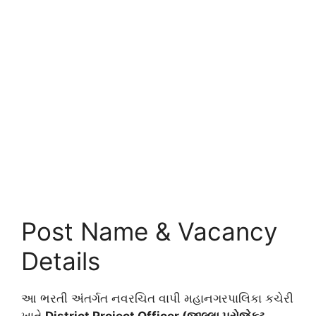
Post Name & Vacancy
Details
આ ભરતી અંતર્ગત નવરચિત વાપી મહાનગરપાલિકા કચેરી
ખાતે
District Project Officer (જીલ્લા પ્રોજેક્ટ