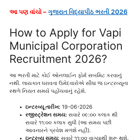
આ પણ વાંચો –
ગુજરાત વિદ્યાપીઠ ભરતી 2026
How to Apply for Vapi
Municipal Corporation
Recruitment 2026?
આ ભરતી માટે કોઈ ઓનલાઈન ફોર્મ સબમિટ કરવાનું
નથી. લાયકાત ધરાવતા ઉમેદવારોએ સીધા જ ઇન્ટરવ્યૂના
સ્થળે નિયત સમયે પહોંચવાનું રહેશે.
ઇન્ટરવ્યૂ તારીખ:
19-06-2026
રજીસ્ટ્રેશન સમય:
સવારે ૦૯:૦૦ કલાક થી
સવારે ૧૧:૦૦ કલાક સુધી (આ સમય પછી
આવનારને પ્રવેશ મળશે નહીં).
ઇન્ટરવ્યૂ સમય:
સવારે ૧૧:૦૦ વાગ્યાથી શરૂ થશે.