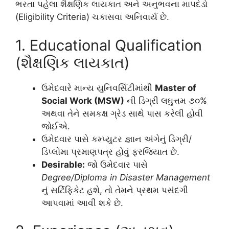
ભરતા પહેલા શૈક્ષણિક લાયકાત અને અનુભવના માપદંડો
(Eligibility Criteria) ચકાસવા અનિવાર્ય છે.
1. Educational Qualification
(શૈક્ષણિક લાયકાત)
ઉમેદવારે માન્ય યુનિવર્સિટીમાંથી
Master of
Social Work (MSW)
ની ડિગ્રી લઘુત્તમ ૭૦%
અથવા તેને સમકક્ષ ગ્રેડ સાથે પાસ કરેલી હોવી
જોઈએ.
ઉમેદવાર પાસે કમ્પ્યુટર જ્ઞાન અંગેનું ડિગ્રી/
ડિપ્લોમા પ્રમાણપત્ર હોવું ફરજિયાત છે.
Desirable:
જો ઉમેદવાર પાસે
Degree/Diploma in Disaster Management
નું સર્ટિફિકેટ હશે, તો તેમને પ્રથમ પસંદગી
આપવામાં આવી શકે છે.