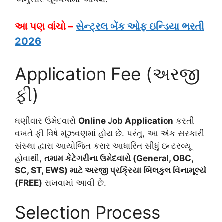
આ પણ વાંચો –
સેન્ટ્રલ બેંક ઓફ ઇન્ડિયા ભરતી
2026
Application Fee (અરજી
ફી)
ઘણીવાર ઉમેદવારો
Online Job Application
કરતી
વખતે ફી વિષે મૂંઝવણમાં હોય છે. પરંતુ, આ એક સરકારી
સંસ્થા દ્વારા આયોજિત કરાર આધારિત સીધું ઇન્ટરવ્યૂ
હોવાથી,
તમામ કેટેગરીના ઉમેદવારો (General, OBC,
SC, ST, EWS) માટે અરજી પ્રક્રિયા બિલકુલ વિનામૂલ્યે
(FREE)
રાખવામાં આવી છે.
Selection Process