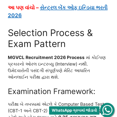
આ પણ વાંચો –
સેન્ટ્રલ બેંક ઓફ ઇન્ડિયા ભરતી
2026
Selection Process &
Exam Pattern
MGVCL Recruitment 2026 Process
માં કોઈપણ
પ્રકારનો ઓરલ ઇન્ટરવ્યુ (Interview) નથી.
ઉમેદવારોની પસંદગી સંપૂર્ણપણે મેરિટ આધારિત
ઓનલાઈન પરીક્ષા દ્વારા થશે.
Examination Framework:
પરીક્ષા બે તબક્કામાં એટલે કે Computer Based Test
WhatsApp ગ્રુપમાં જોડાવો
(CBT-1 અને CBT-2) માં લેવાશે. બંને પેપર
100 ગુણ
ના