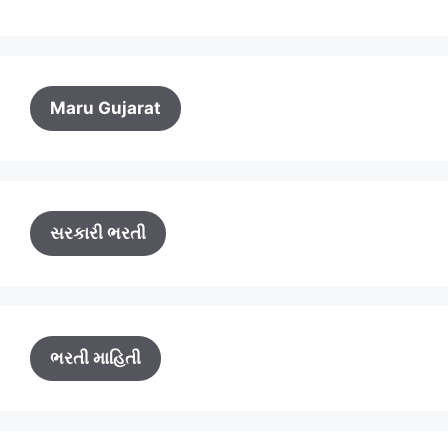
Maru Gujarat
સરકારી ભરતી
ભરતી માહિતી