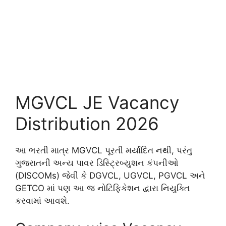
MGVCL JE Vacancy
Distribution 2026
આ ભરતી માત્ર MGVCL પૂરતી મર્યાદિત નથી, પરંતુ
ગુજરાતની અન્ય પાવર ડિસ્ટ્રિબ્યુશન કંપનીઓ
(DISCOMs) જેવી કે DGVCL, UGVCL, PGVCL અને
GETCO માં પણ આ જ નોટિફિકેશન દ્વારા નિયુક્તિ
કરવામાં આવશે.