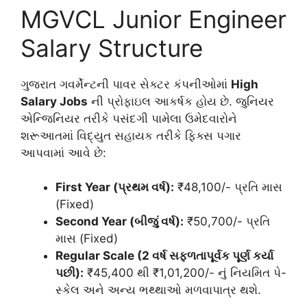
MGVCL Junior Engineer
Salary Structure
ગુજરાત ગવર્મેન્ટની પાવર સેક્ટર કંપનીઓમાં
High
Salary Jobs
ની પ્રોફાઇલ આકર્ષક હોય છે. જુનિયર
એન્જિનિયર તરીકે પસંદગી પામેલા ઉમેદવારોને
શરૂઆતમાં વિદ્યુત સહાયક તરીકે ફિક્સ પગાર
આપવામાં આવે છે:
First Year (પ્રથમ વર્ષ):
₹48,100/- પ્રતિ માસ
(Fixed)
Second Year (બીજું વર્ષ):
₹50,700/- પ્રતિ
માસ (Fixed)
Regular Scale (2 વર્ષ સફળતાપૂર્વક પૂર્ણ કર્યા
પછી):
₹45,400 થી ₹1,01,200/- નું નિયમિત પે-
સ્કેલ અને અન્ય ભથ્થાઓ મળવાપાત્ર થશે.