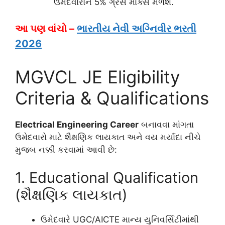
ઉમેદવારોને 5% ગ્રેસ માર્ક્સ મળશે.
આ પણ વાંચો –
ભારતીય નેવી અગ્નિવીર ભરતી
2026
MGVCL JE Eligibility
Criteria & Qualifications
Electrical Engineering Career
બનાવવા માંગતા
ઉમેદવારો માટે શૈક્ષણિક લાયકાત અને વય મર્યાદા નીચે
મુજબ નક્કી કરવામાં આવી છે:
1. Educational Qualification
(શૈક્ષણિક લાયકાત)
ઉમેદવારે UGC/AICTE માન્ય યુનિવર્સિટીમાંથી