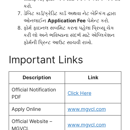
કરો.
ડેબિટ કાર્ડ/ક્રેડિટ કાર્ડ અથવા નેટ બેન્કિંગ દ્વારા
ઓનલાઈન
Application Fee
પેમેન્ટ કરો.
ફોર્મ ફાઇનલ સબમિટ કરતા પહેલા પ્રિવ્યૂ ચેક
કરી લો અને ભવિષ્યના સંદર્ભ માટે એપ્લિકેશન
ફોર્મની પ્રિન્ટ આઉટ સાચવી રાખો.
Important Links
Description
Link
Official Notification
Click Here
PDF
Apply Online
www.mgvcl.com
Official Website –
www.mgvcl.com
MGVCL