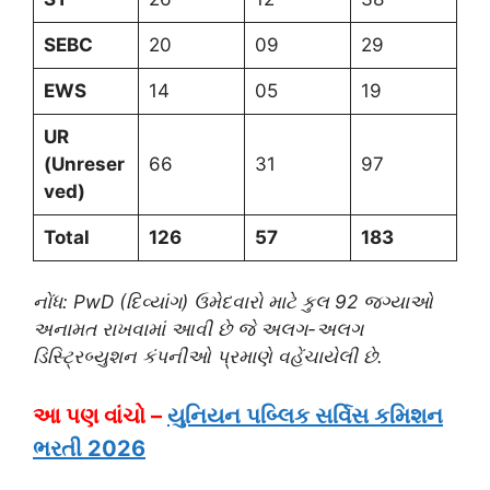
SEBC
20
09
29
EWS
14
05
19
UR
(Unreser
66
31
97
ved)
Total
126
57
183
નોંધ: PwD (દિવ્યાંગ) ઉમેદવારો માટે કુલ 92 જગ્યાઓ
અનામત રાખવામાં આવી છે જે અલગ-અલગ
ડિસ્ટ્રિબ્યુશન કંપનીઓ પ્રમાણે વહેંચાયેલી છે.
આ પણ વાંચો –
યુનિયન પબ્લિક સર્વિસ કમિશન
ભરતી 2026