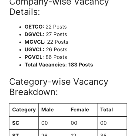
Company-wise Vacancy
Details:
GETCO:
22 Posts
DGVCL:
27 Posts
MGVCL:
22 Posts
UGVCL:
26 Posts
PGVCL:
86 Posts
Total Vacancies:
183 Posts
Category-wise Vacancy
Breakdown:
Category
Male
Female
Total
SC
00
00
00
ST
26
12
38