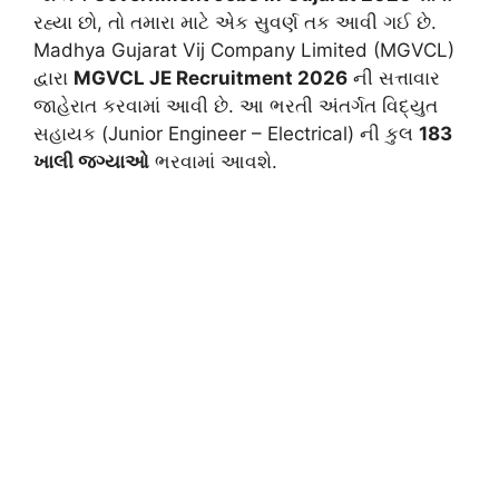
રહ્યા છો, તો તમારા માટે એક સુવર્ણ તક આવી ગઈ છે.
Madhya Gujarat Vij Company Limited (MGVCL)
દ્વારા
MGVCL JE Recruitment 2026
ની સત્તાવાર
જાહેરાત કરવામાં આવી છે. આ ભરતી અંતર્ગત વિદ્યુત
સહાયક (Junior Engineer – Electrical) ની કુલ
183
ખાલી જગ્યાઓ
ભરવામાં આવશે.