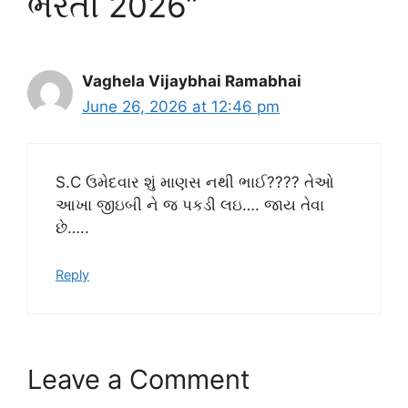
ભરતી 2026”
Vaghela Vijaybhai Ramabhai
June 26, 2026 at 12:46 pm
S.C ઉમેદવાર શું માણસ નથી ભાઈ???? તેઓ
આખા જીઇબી ને જ પકડી લઇ…. જાય તેવા
છે…..
Reply
Leave a Comment