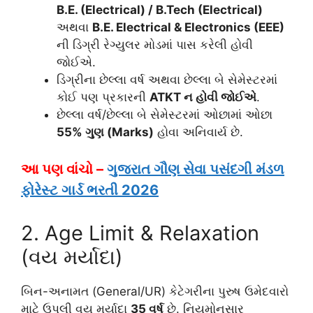
B.E. (Electrical) / B.Tech (Electrical)
અથવા
B.E. Electrical & Electronics (EEE)
ની ડિગ્રી રેગ્યુલર મોડમાં પાસ કરેલી હોવી
જોઈએ.
ડિગ્રીના છેલ્લા વર્ષ અથવા છેલ્લા બે સેમેસ્ટરમાં
કોઈ પણ પ્રકારની
ATKT ન હોવી જોઈએ
.
છેલ્લા વર્ષ/છેલ્લા બે સેમેસ્ટરમાં ઓછામાં ઓછા
55% ગુણ (Marks)
હોવા અનિવાર્ય છે.
આ પણ વાંચો –
ગુજરાત ગૌણ સેવા પસંદગી મંડળ
ફોરેસ્ટ ગાર્ડ ભરતી 2026
2. Age Limit & Relaxation
(વય મર્યાદા)
બિન-અનામત (General/UR) કેટેગરીના પુરુષ ઉમેદવારો
માટે ઉપલી વય મર્યાદા
35 વર્ષ
છે. નિયમોનુસાર