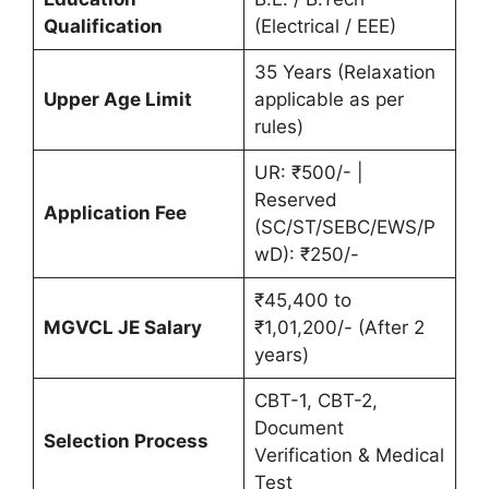
Qualification
(Electrical / EEE)
35 Years (Relaxation
Upper Age Limit
applicable as per
rules)
UR: ₹500/- |
Reserved
Application Fee
(SC/ST/SEBC/EWS/P
wD): ₹250/-
₹45,400 to
MGVCL JE Salary
₹1,01,200/- (After 2
years)
CBT-1, CBT-2,
Document
Selection Process
Verification & Medical
Test