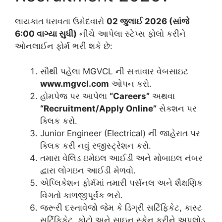
લાયકાત ધરાવતા ઉમેદવારો
02 જુલાઈ 2026 (સાંજે
6:00 વાગ્યા સુધી)
નીચે આપેલા સ્ટેપ્સ ફોલો કરીને
ઓનલાઈન ફોર્મ ભરી શકે છે:
સૌથી પહેલા MGVCL ની સત્તાવાર વેબસાઇટ
www.mgvcl.com
ઓપન કરો.
હોમપેજ પર આપેલા
“Careers”
અથવા
“Recruitment/Apply Online”
સેક્શન પર
ક્લિક કરો.
Junior Engineer (Electrical) ની જાહેરાત પર
ક્લિક કરી નવું રજીસ્ટ્રેશન કરો.
તમારા વેલિડ ઇમેઇલ આઈડી અને મોબાઇલ નંબર
દ્વારા લોગઇન આઈડી મેળવો.
એપ્લિકેશન ફોર્મમાં તમારી પર્સનલ અને શૈક્ષણિક
વિગતો કાળજીપૂર્વક ભરો.
જરૂરી દસ્તાવેજો જેમ કે ડિગ્રી સર્ટિફિકેટ, કાસ્ટ
સર્ટિફિકેટ, ફોટો અને સાઇન સ્કેન કરીને અપલોડ