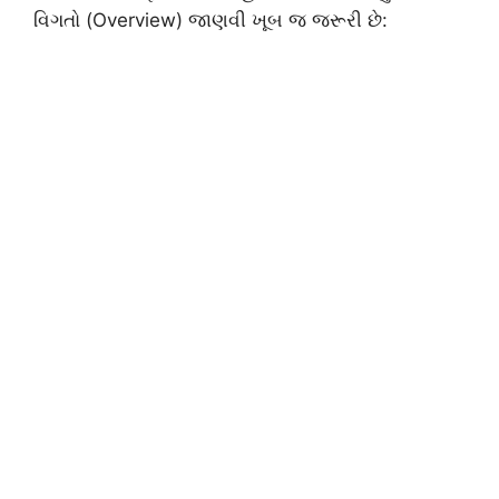
વિગતો (Overview) જાણવી ખૂબ જ જરૂરી છે: