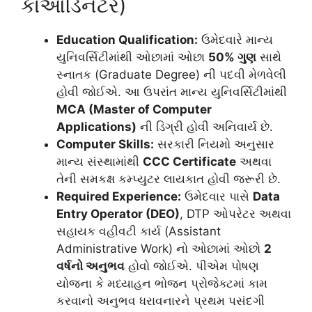
કોઓર્ડિનેટર)
Education Qualification:
ઉમેદવારે માન્ય
યુનિવર્સિટીમાંથી ઓછામાં ઓછા
50% ગુણ
સાથે
સ્નાતક (Graduate Degree) ની પદવી મેળવેલી
હોવી જોઈએ. આ ઉપરાંત માન્ય યુનિવર્સિટીમાંથી
MCA (Master of Computer
Applications)
ની ડિગ્રી હોવી અનિવાર્ય છે.
Computer Skills:
સરકારી નિયમો અનુસાર
માન્ય સંસ્થામાંથી
CCC Certificate
અથવા
તેની સમકક્ષ કમ્પ્યુટર લાયકાત હોવી જરૂરી છે.
Required Experience:
ઉમેદવાર પાસે
Data
Entry Operator (DEO)
, DTP ઓપરેટર અથવા
સહાયક વહીવટી કાર્ય (Assistant
Administrative Work) નો ઓછામાં ઓછો
2
વર્ષનો અનુભવ
હોવો જોઈએ. પીએમ પોષણ
યોજના કે મધ્યાહન ભોજન પ્રોજેક્ટમાં કામ
કરવાનો અનુભવ ધરાવનારને પ્રથમ પસંદગી