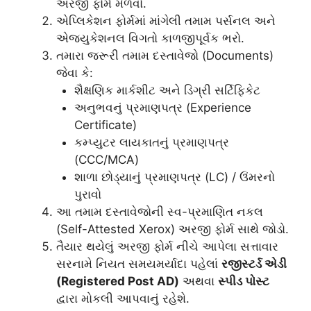
અરજી ફોર્મ મેળવો.
એપ્લિકેશન ફોર્મમાં માંગેલી તમામ પર્સનલ અને
એજ્યુકેશનલ વિગતો કાળજીપૂર્વક ભરો.
તમારા જરૂરી તમામ દસ્તાવેજો (Documents)
જેવા કે:
શૈક્ષણિક માર્કશીટ અને ડિગ્રી સર્ટિફિકેટ
અનુભવનું પ્રમાણપત્ર (Experience
Certificate)
કમ્પ્યુટર લાયકાતનું પ્રમાણપત્ર
(CCC/MCA)
શાળા છોડ્યાનું પ્રમાણપત્ર (LC) / ઉંમરનો
પુરાવો
આ તમામ દસ્તાવેજોની સ્વ-પ્રમાણિત નકલ
(Self-Attested Xerox) અરજી ફોર્મ સાથે જોડો.
તૈયાર થયેલું અરજી ફોર્મ નીચે આપેલા સત્તાવાર
સરનામે નિયત સમયમર્યાદા પહેલાં
રજીસ્ટર્ડ એડી
(Registered Post AD)
અથવા
સ્પીડ પોસ્ટ
દ્વારા મોકલી આપવાનું રહેશે.