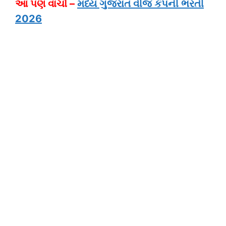
આ પણ વાંચો –
મધ્ય ગુજરાત વીજ કંપની ભરતી
2026