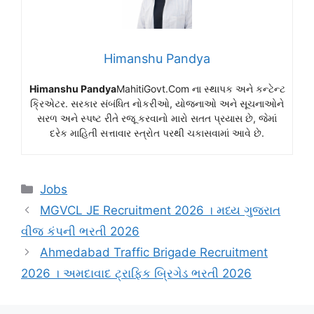
Himanshu Pandya
Himanshu Pandya
MahitiGovt.Com ના સ્થાપક અને કન્ટેન્ટ
ક્રિએટર. સરકાર સંબંધિત નોકરીઓ, યોજનાઓ અને સૂચનાઓને
સરળ અને સ્પષ્ટ રીતે રજૂ કરવાનો મારો સતત પ્રયાસ છે, જેમાં
દરેક માહિતી સત્તાવાર સ્ત્રોત પરથી ચકાસવામાં આવે છે.
Categories
Jobs
MGVCL JE Recruitment 2026 । મધ્ય ગુજરાત
વીજ કંપની ભરતી 2026
Ahmedabad Traffic Brigade Recruitment
2026 । અમદાવાદ ટ્રાફિક બ્રિગેડ ભરતી 2026