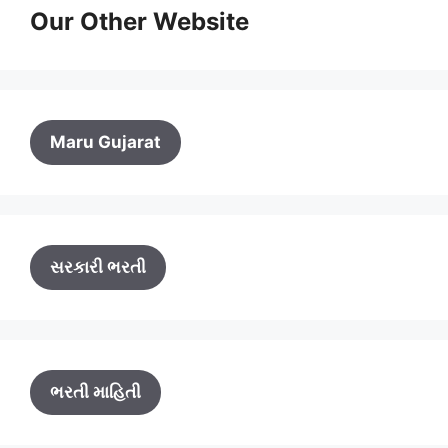
Our Other Website
Maru Gujarat
સરકારી ભરતી
ભરતી માહિતી