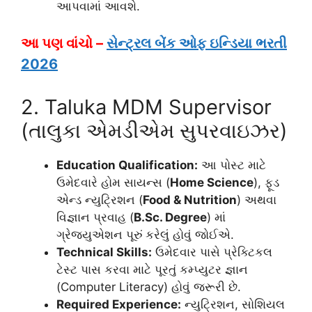
આપવામાં આવશે.
આ પણ વાંચો –
સેન્ટ્રલ બેંક ઓફ ઇન્ડિયા ભરતી
2026
2. Taluka MDM Supervisor
(તાલુકા એમડીએમ સુપરવાઇઝર)
Education Qualification:
આ પોસ્ટ માટે
ઉમેદવારે હોમ સાયન્સ (
Home Science
), ફૂડ
એન્ડ ન્યુટ્રિશન (
Food & Nutrition
) અથવા
વિજ્ઞાન પ્રવાહ (
B.Sc. Degree
) માં
ગ્રેજ્યુએશન પૂરું કરેલું હોવું જોઈએ.
Technical Skills:
ઉમેદવાર પાસે પ્રેક્ટિકલ
ટેસ્ટ પાસ કરવા માટે પૂરતું કમ્પ્યુટર જ્ઞાન
(Computer Literacy) હોવું જરૂરી છે.
Required Experience:
ન્યુટ્રિશન, સોશિયલ