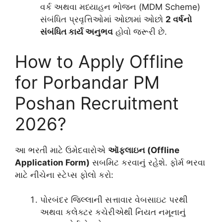
વર્ક અથવા મધ્યાહન ભોજન (MDM Scheme)
સંબંધિત પ્રવૃત્તિઓમાં ઓછામાં ઓછો
2 વર્ષનો
સંબંધિત કાર્ય અનુભવ
હોવો જરૂરી છે.
How to Apply Offline
for Porbandar PM
Poshan Recruitment
2026?
આ ભરતી માટે ઉમેદવારોએ
ઑફલાઇન (Offline
Application Form)
સબમિટ કરવાનું રહેશે. ફોર્મ ભરવા
માટે નીચેના સ્ટેપ્સ ફોલો કરો:
પોરબંદર જિલ્લાની સત્તાવાર વેબસાઇટ પરથી
અથવા કલેક્ટર કચેરીએથી નિયત નમૂનાનું