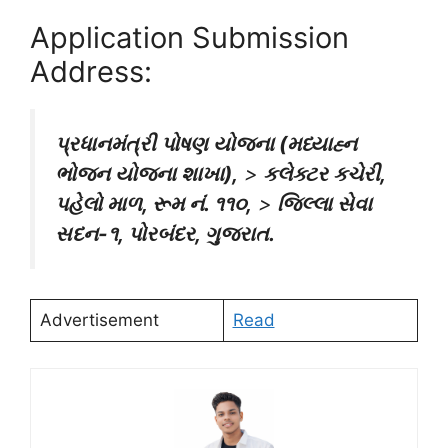
Application Submission
Address:
પ્રધાનમંત્રી પોષણ યોજના (મધ્યાહ્ન
ભોજન યોજના શાખા),
>
કલેક્ટર કચેરી,
પહેલો માળ, રૂમ નં. ૧૧૦,
>
જિલ્લા સેવા
સદન-૧, પોરબંદર, ગુજરાત.
Advertisement
Read