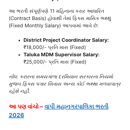
આ ભરતી સંપૂર્ણપણે 11 મહિનાના કરાર આધારિત
(Contract Basis) હોવાથી તેમાં ફિક્સ માસિક ભથ્થું
(Fixed Monthly Salary) આપવામાં આવે છે:
District Project Coordinator Salary:
₹18,000/- પ્રતિ માસ (Fixed)
Taluka MDM Supervisor Salary:
₹25,000/- પ્રતિ માસ (Fixed)
નોંધ: કરારના સમયગાળા દરમિયાન સરકારના નિયમો
મુજબ ફિક્સ પગાર સિવાય અન્ય કોઈ ભથ્થા મળવાપાત્ર
રહેશે નહીં.
આ પણ વાંચો –
વાપી મહાનગરપાલિકા ભરતી
2026