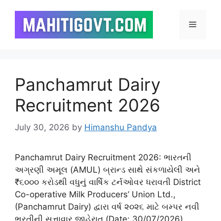
Skip
to
Menu
content
Panchamrut Dairy
Recruitment 2026
July 30, 2026
by
Himanshu Pandya
Panchamrut Dairy Recruitment 2026: ભારતની
અગ્રણી અમૂલ (AMUL) બ્રાન્ડ સાથે સંકળાયેલી અને
₹૬૦૦૦ કરોડથી વધુનું વાર્ષિક ટર્નઓવર ધરાવતી District
Co-operative Milk Producers’ Union Ltd.,
(Panchamrut Dairy) દ્વારા વર્ષ ૨૦૨૬ માટે બમ્પર નવી
ભરતીની સત્તાવાર જાહેરાત (Date: 30/07/2026)