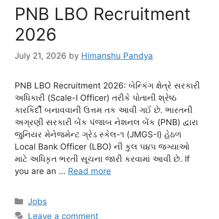
PNB LBO Recruitment
2026
July 21, 2026
by
Himanshu Pandya
PNB LBO Recruitment 2026: બેન્કિંગ ક્ષેત્રે સરકારી
અધિકારી (Scale-I Officer) તરીકે પોતાની શ્રેષ્ઠ
કારકિર્દી બનાવવાની ઉત્તમ તક આવી ગઈ છે. ભારતની
અગ્રણી સરકારી બેંક પંજાબ નેશનલ બેંક (PNB) દ્વારા
જુનિયર મેનેજમેન્ટ ગ્રેડ સ્કેલ-૧ (JMGS-I) હેઠળ
Local Bank Officer (LBO) ની કુલ ૫૪૫ જગ્યાઓ
માટે અધિકૃત ભરતી સૂચના જારી કરવામાં આવી છે. If
you are an …
Read more
Categories
Jobs
Leave a comment