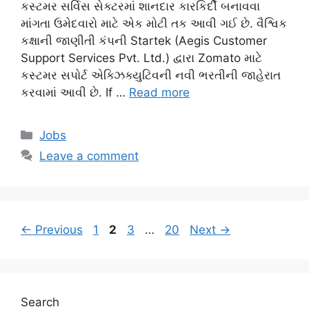
કસ્ટમર સર્વિસ સેક્ટરમાં શાનદાર કારકિર્દી બનાવવા
માંગતા ઉમેદવારો માટે એક મોટી તક આવી ગઈ છે. વૈશ્વિક
કક્ષાની જાણીતી કંપની Startek (Aegis Customer
Support Services Pvt. Ltd.) દ્વારા Zomato માટે
કસ્ટમર સપોર્ટ એક્ઝિક્યુટિવની નવી ભરતીની જાહેરાત
કરવામાં આવી છે. If …
Read more
Categories
Jobs
Leave a comment
Page
Page
Page
Page
←
Previous
1
2
3
…
20
Next
→
Search