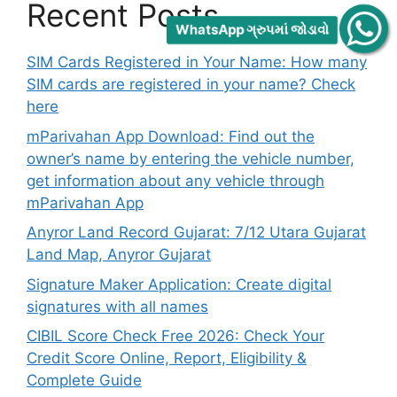
Recent Posts
WhatsApp ગ્રુપમાં જોડાવો
SIM Cards Registered in Your Name: How many
SIM cards are registered in your name? Check
here
mParivahan App Download: Find out the
owner’s name by entering the vehicle number,
get information about any vehicle through
mParivahan App
Anyror Land Record Gujarat: 7/12 Utara Gujarat
Land Map, Anyror Gujarat
Signature Maker Application: Create digital
signatures with all names
CIBIL Score Check Free 2026: Check Your
Credit Score Online, Report, Eligibility &
Complete Guide