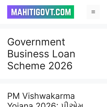
Skip
to
Menu
content
Government
Business Loan
Scheme 2026
PM Vishwakarma
Yojana 2026: પીએમ