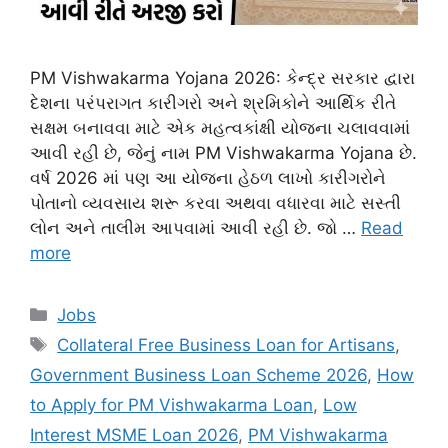
PM Vishwakarma Yojana 2026: કેન્દ્ર સરકાર દ્વારા
દેશના પરંપરાગત કારીગરો અને શ્રમિકોને આર્થિક રીતે
સક્ષમ બનાવવા માટે એક મહત્વકાંક્ષી યોજના ચલાવવામાં
આવી રહી છે, જેનું નામ PM Vishwakarma Yojana છે.
વર્ષ 2026 માં પણ આ યોજના હેઠળ લાખો કારીગરોને
પોતાનો વ્યવસાય શરૂ કરવા અથવા વધારવા માટે સસ્તી
લોન અને તાલીમ આપવામાં આવી રહી છે. જો …
Read
more
Categories
Jobs
Tags
Collateral Free Business Loan for Artisans
,
Government Business Loan Scheme 2026
,
How
to Apply for PM Vishwakarma Loan
,
Low
Interest MSME Loan 2026
,
PM Vishwakarma