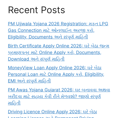
Recent Posts
PM Ujjwala Yojana 2026 Registration: મફત LPG
Gas Connection માટે ઓનલાઈન અરજી કરો,
Eligibility, Documents અને સંપૂર્ણ માહિતી
Birth Certificate Apply Online 2026: ઘરે બેઠા જન્મ
પ્રમાણપત્ર માટે Online Apply કરો, Documents,
Download અને સંપૂર્ણ માહિતી
MoneyView Loan Apply Online 2026: ઘરે બેઠા
Personal Loan માટે Online Apply કરો, Eligibility,
EMI અને સંપૂર્ણ માહિતી
PM Awas Yojana Gujarat 2026: ઘર બનાવવા અથવા
ખરીદવા માટે સહાય કેવી રીતે મેળવશો? જાણો સંપૂર્ણ
માહિતી
Driving Licence Online Apply 2026: ઘરે બેઠા