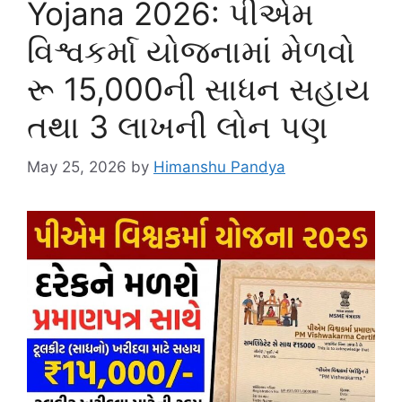
Yojana 2026: પીએમ
વિશ્વકર્મા યોજનામાં મેળવો
રૂ 15,000ની સાધન સહાય
તથા 3 લાખની લોન પણ
May 25, 2026
by
Himanshu Pandya