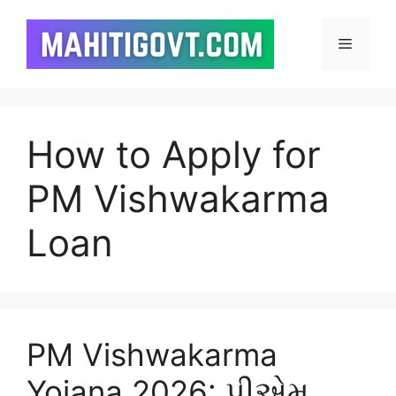
Skip
to
Menu
content
How to Apply for
PM Vishwakarma
Loan
PM Vishwakarma
Yojana 2026: પીએમ