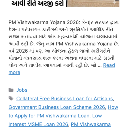
PM Vishwakarma Yojana 2026: કેન્દ્ર સરકાર દ્વારા
દેશના પરંપરાગત કારીગરો અને શ્રમિકોને આર્થિક રીતે
સક્ષમ બનાવવા માટે એક મહત્વકાંક્ષી યોજના ચલાવવામાં
આવી રહી છે, જેનું નામ PM Vishwakarma Yojana છે.
વર્ષ 2026 માં પણ આ યોજના હેઠળ લાખો કારીગરોને
પોતાનો વ્યવસાય શરૂ કરવા અથવા વધારવા માટે સસ્તી
લોન અને તાલીમ આપવામાં આવી રહી છે. જો …
Read
more
Categories
Jobs
Tags
Collateral Free Business Loan for Artisans
,
Government Business Loan Scheme 2026
,
How
to Apply for PM Vishwakarma Loan
,
Low
Interest MSME Loan 2026
,
PM Vishwakarma