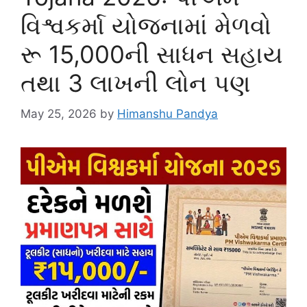
વિશ્વકર્મા યોજનામાં મેળવો
રૂ 15,000ની સાધન સહાય
તથા 3 લાખની લોન પણ
May 25, 2026
by
Himanshu Pandya