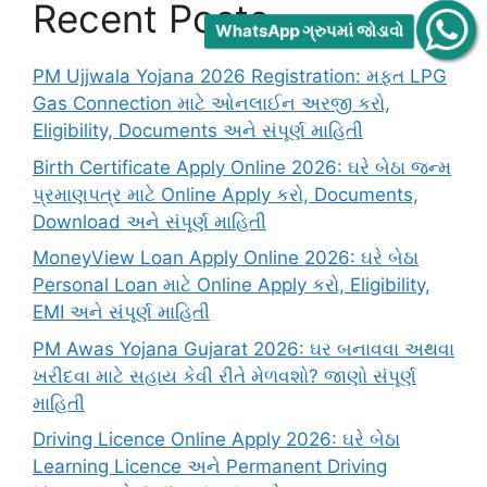
Recent Posts
WhatsApp ગ્રુપમાં જોડાવો
PM Ujjwala Yojana 2026 Registration: મફત LPG
Gas Connection માટે ઓનલાઈન અરજી કરો,
Eligibility, Documents અને સંપૂર્ણ માહિતી
Birth Certificate Apply Online 2026: ઘરે બેઠા જન્મ
પ્રમાણપત્ર માટે Online Apply કરો, Documents,
Download અને સંપૂર્ણ માહિતી
MoneyView Loan Apply Online 2026: ઘરે બેઠા
Personal Loan માટે Online Apply કરો, Eligibility,
EMI અને સંપૂર્ણ માહિતી
PM Awas Yojana Gujarat 2026: ઘર બનાવવા અથવા
ખરીદવા માટે સહાય કેવી રીતે મેળવશો? જાણો સંપૂર્ણ
માહિતી
Driving Licence Online Apply 2026: ઘરે બેઠા
Learning Licence અને Permanent Driving