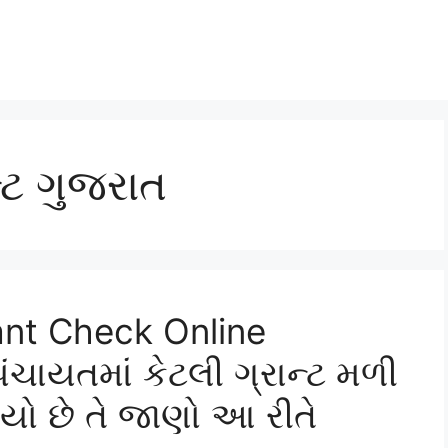
્ટ ગુજરાત
nt Check Online
પંચાયતમાં કેટલી ગ્રાન્ટ મળી
યો છે તે જાણો આ રીતે