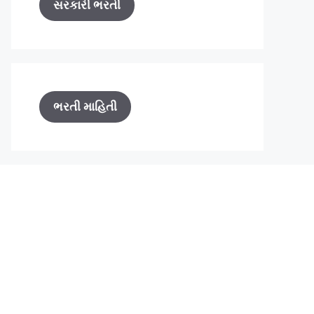
સરકારી ભરતી
ભરતી માહિતી