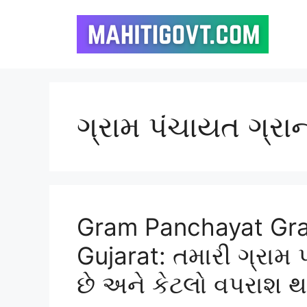
Skip
to
content
ગ્રામ પંચાયત ગ્રાન
Gram Panchayat Gra
Gujarat: તમારી ગ્રામ 
છે અને કેટલો વપરાશ થ