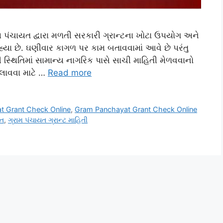
મ પંચાયત દ્વારા મળતી સરકારી ગ્રાન્ટના ખોટા ઉપયોગ અને
યા છે. ઘણીવાર કાગળ પર કામ બતાવવામાં આવે છે પરંતુ
્થિતિમાં સામાન્ય નાગરિક પાસે સાચી માહિતી મેળવવાનો
લાવવા માટે …
Read more
t Grant Check Online
,
Gram Panchayat Grant Check Online
ાત
,
ગ્રામ પંચાયત ગ્રાન્ટ માહિતી